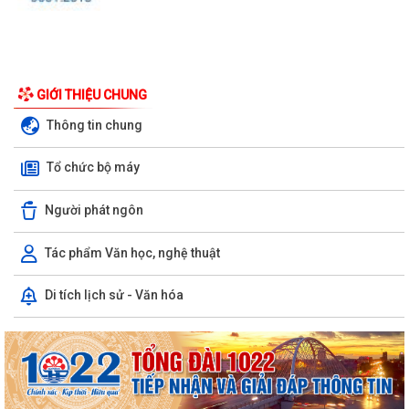
GIỚI THIỆU CHUNG
Thông tin chung
Tổ chức bộ máy
Người phát ngôn
Tác phẩm Văn học, nghệ thuật
Di tích lịch sử - Văn hóa
Công văn số 3385/UBND-KT ngày 29/7/2026 của UBND phường v/v
công khai Quyết định của Chủ tịch Ủy...