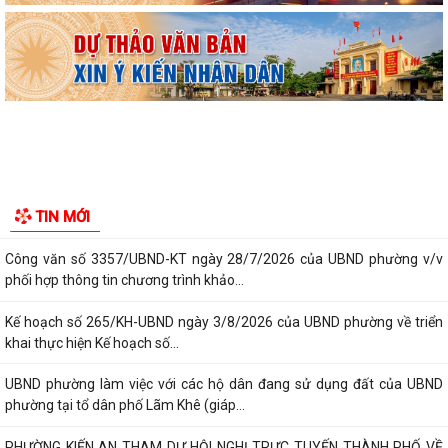
Tổ Đại biểu số 05 HĐND thành phố tiếp xúc cử tri sau Kỳ họp thường lệ
giữa năm 2026 HĐND thành phố...
Hội nghị tập huấn công tác Đoàn và phong trào thanh thiếu nhi năm
2026
Công văn số: 20/CV-TYT của Trạm y tế phường v/v công khai số điện
thoại đường dây nóng tiếp nhận...
Lớp bồi dưỡng kiến thức An ninh phi truyền thống và Quản trị an ninh
TIN MỚI
phi truyền thống năm 2026
Công văn số 3357/UBND-KT ngày 28/7/2026 của UBND phường v/v
phối hợp thông tin chương trình khảo...
Kế hoạch số 265/KH-UBND ngày 3/8/2026 của UBND phường về triển
khai thực hiện Kế hoạch số...
UBND phường làm việc với các hộ dân đang sử dụng đất của UBND
phường tại tổ dân phố Lãm Khê (giáp...
PHƯỜNG KIẾN AN THAM DỰ HỘI NGHỊ TRỰC TUYẾN THÀNH PHỐ VỀ