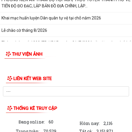
TIẾN ĐỘ ĐO ĐẠC, LẬP BẢN ĐỒ ĐỊA CHÍNH, LẬP...
Khai mạc huấn luyện Dân quân tự vệ tại chỗ năm 2026
Lễ chào cờ tháng 8/2026
Thông báo số 1298/TB-UBND ngày 31/7/2026 về việc công bố kế
hoạch, danh mục khu đất thực hiện đấu...
THƯ VIỆN ẢNH
Thông báo số 1298/TB-UBND ngày 31/7/2026 của UBND phường về
việc công bố kế hoạch, danh mục khu đất...
LIÊN KẾT WEB SITE
Công văn số: 3386/UBND-KT về viêc công khai Quyết định số
2558/QĐ-UBND ngày 02/7/2026 của Ủy ban...
Các chí lãnh đạo Đảng ủy, HĐND, UBND phường Kiến An và Công đoàn
phường dâng hương tưởng niệm đồng...
THỐNG KÊ TRUY CẬP
Công văn số:3384/UBND-KT ngày 29/7/2026 của UBND phường v/v
Đang online:
60
công khai Quyết định số 2622/QĐ-UBND...
Hôm nay:
2,116
Trong tuần:
70,529
Tất cả:
3,151,871