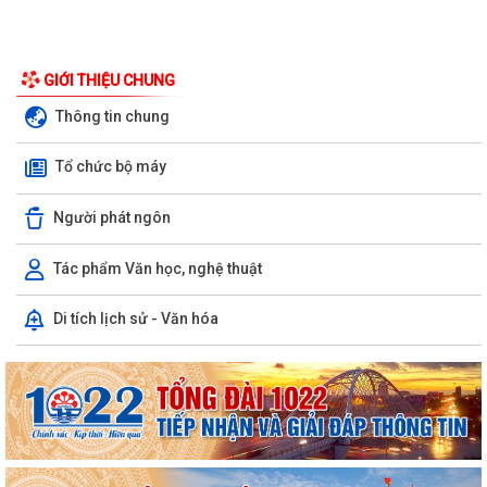
UBND phường triển khai công tác khám sức khoẻ định kỳ, khám sàng
GIỚI THIỆU CHUNG
lọc miễn phí cho người dân trên...
Thông tin chung
Ban đại diện Hội đồng quản trị Ngân hàng Chính sách xã hội phường
Tổ chức bộ máy
Kiến An tổ chức phiên họp giao...
TỪ NGÀY 08/8/2026: NHIỀU THỦ TỤC HÀNH CHÍNH TRỰC TUYẾN TẠI
Người phát ngôn
THÀNH PHỐ HẢI PHÒNG ĐƯỢC THU PHÍ, LỆ PHÍ...
Tác phẩm Văn học, nghệ thuật
Chi bộ trường Tiểu học Quang Trung kết nạp Đảng viên mới
Di tích lịch sử - Văn hóa
Tổ Đại biểu số 05 HĐND thành phố tiếp xúc cử tri sau Kỳ họp thường lệ
giữa năm 2026 HĐND thành phố...
Hội nghị tập huấn công tác Đoàn và phong trào thanh thiếu nhi năm
2026
Công văn số: 20/CV-TYT của Trạm y tế phường v/v công khai số điện
thoại đường dây nóng tiếp nhận...