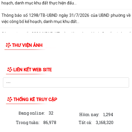
hoạch, danh mục khu đất thực hiện đấu...
Thông báo số 1298/TB-UBND ngày 31/7/2026 của UBND phường về
việc công bố kế hoạch, danh mục khu đất...
Công văn số: 3386/UBND-KT về viêc công khai Quyết định số
2558/QĐ-UBND ngày 02/7/2026 của Ủy ban...
THƯ VIỆN ẢNH
Các chí lãnh đạo Đảng ủy, HĐND, UBND phường Kiến An và Công đoàn
phường dâng hương tưởng niệm đồng...
LIÊN KẾT WEB SITE
Công văn số 3385/UBND-KT ngày 29/7/2026 của UBND phường v/v
công khai Quyết định của Chủ tịch Ủy...
Công văn số:3384/UBND-KT ngày 29/7/2026 của UBND phường v/v
công khai Quyết định số 2622/QĐ-UBND...
THỐNG KÊ TRUY CẬP
Nghị quyết số 23/2026/NQ-HĐND ngày 28/7/2026 của Hội đồng nhân
Đang online:
32
dân thành phố Hải Phòng Quy định mức...
Hôm nay:
1,294
Trong tuần:
86,978
Tất cả:
3,168,320
Kế hoạch số 274/KH-UBND ngày 30/7/2026 của UBND phường về thực