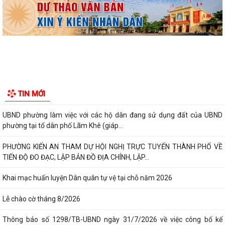
Lớp bồi dưỡng kiến thức An ninh phi truyền thống và Quản trị an ninh
phi truyền thống năm 2026
Công văn số 3357/UBND-KT ngày 28/7/2026 của UBND phường v/v
phối hợp thông tin chương trình khảo...
Kế hoạch số 265/KH-UBND ngày 3/8/2026 của UBND phường về triển
TIN MỚI
khai thực hiện Kế hoạch số...
UBND phường làm việc với các hộ dân đang sử dụng đất của UBND
phường tại tổ dân phố Lãm Khê (giáp...
PHƯỜNG KIẾN AN THAM DỰ HỘI NGHỊ TRỰC TUYẾN THÀNH PHỐ VỀ
TIẾN ĐỘ ĐO ĐẠC, LẬP BẢN ĐỒ ĐỊA CHÍNH, LẬP...
Khai mạc huấn luyện Dân quân tự vệ tại chỗ năm 2026
Lễ chào cờ tháng 8/2026
Thông báo số 1298/TB-UBND ngày 31/7/2026 về việc công bố kế