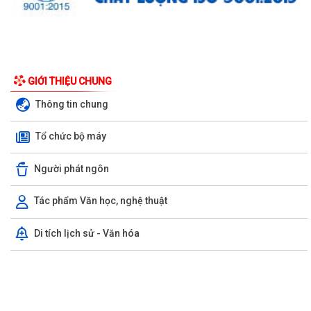
UBND phường triển khai công tác khám sức khoẻ định kỳ, khám sàng
GIỚI THIỆU CHUNG
lọc miễn phí cho người dân trên...
Thông tin chung
Ban đại diện Hội đồng quản trị Ngân hàng Chính sách xã hội phường
Tổ chức bộ máy
Kiến An tổ chức phiên họp giao...
TỪ NGÀY 08/8/2026: NHIỀU THỦ TỤC HÀNH CHÍNH TRỰC TUYẾN TẠI
Người phát ngôn
THÀNH PHỐ HẢI PHÒNG ĐƯỢC THU PHÍ, LỆ PHÍ...
Tác phẩm Văn học, nghệ thuật
Chi bộ trường Tiểu học Quang Trung kết nạp Đảng viên mới