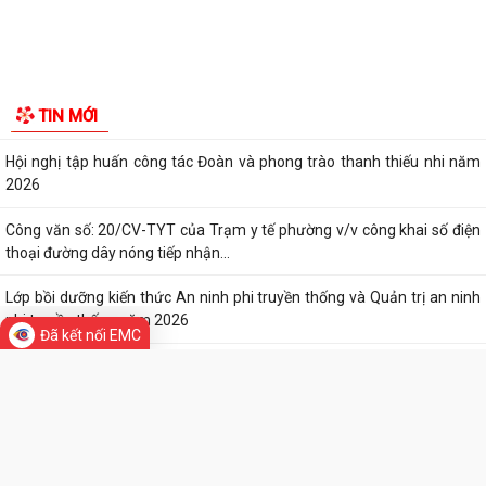
Di tích lịch sử - Văn hóa
Tổ Đại biểu số 05 HĐND thành phố tiếp xúc cử tri sau Kỳ họp thường lệ
giữa năm 2026 HĐND thành phố...
Hội nghị tập huấn công tác Đoàn và phong trào thanh thiếu nhi năm
2026
Công văn số: 20/CV-TYT của Trạm y tế phường v/v công khai số điện
thoại đường dây nóng tiếp nhận...
Lớp bồi dưỡng kiến thức An ninh phi truyền thống và Quản trị an ninh
phi truyền thống năm 2026
Công văn số 3357/UBND-KT ngày 28/7/2026 của UBND phường v/v
Đã kết nối EMC
phối hợp thông tin chương trình khảo...
Kế hoạch số 265/KH-UBND ngày 3/8/2026 của UBND phường về triển
TIN MỚI
khai thực hiện Kế hoạch số...
UBND phường làm việc với các hộ dân đang sử dụng đất của UBND
phường tại tổ dân phố Lãm Khê (giáp...