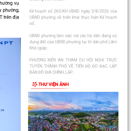
Khai mạc huấn luyện Dân quân tự vệ tại chỗ
Thường vụ
năm 2026
y phường;
T trên địa
Lễ chào cờ tháng 8/2026
Thông báo số 1298/TB-UBND ngày 31/7/2026
về việc công bố kế hoạch, danh mục khu đất
thực hiện đấu...
Thông báo số 1298/TB-UBND ngày 31/7/2026
của UBND phường về việc công bố kế hoạch,
danh mục khu đất...
Công văn số: 3386/UBND-KT về viêc công khai
THƯ VIỆN ẢNH
Quyết định số 2558/QĐ-UBND ngày 02/7/2026
của Ủy ban...
Các chí lãnh đạo Đảng ủy, HĐND, UBND phường
Kiến An và Công đoàn phường dâng hương
tưởng niệm đồng...
Công văn số 3385/UBND-KT ngày 29/7/2026