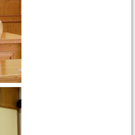
Doanh...
Hội nghị tập huấn triển khai thủ tục hành chính
của Đảng trên môi trường điện tử, giai đoạn 2
UBND phường tiếp ông Phạm Văn Hành – Khu
Chung cư Bắc Sơn
Phường Kiến An tham dự Hội nghị báo cáo viên
tháng 7
QUYẾT ĐỊNH Về việc công bố Danh mục thủ tục
hành chính mới ban hành, bị bãi bỏ thuộc phạm
vi chức...
QUYẾT ĐỊNH Về việc ủy quyền thực hiện nhiệm
vụ thuộc thẩm quyền của Ủy ban nhân dân
thành phố...
QUYẾT ĐỊNH Về việc ủy quyền thực hiện nhiệm
vụ thuộc thẩm quyền của Ủy ban nhân dân
thành phố...