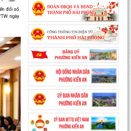
ển đổi số
Q/TW ngày