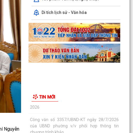
Lớp bồi dưỡng kiến thức An ninh phi truyền
Di tích lịch sử - Văn hóa
thống và Quản trị an ninh phi truyền thống năm
2026
Công văn số 3357/UBND-KT ngày 28/7/2026
của UBND phường v/v phối hợp thông tin
chương trình khảo...
Kế hoạch số 265/KH-UBND ngày 3/8/2026 của
UBND phường về triển khai thực hiện Kế hoạch
số...
UBND phường làm việc với các hộ dân đang sử
dụng đất của UBND phường tại tổ dân phố Lãm
TIN MỚI
Khê (giáp...
PHƯỜNG KIẾN AN THAM DỰ HỘI NGHỊ TRỰC
TUYẾN THÀNH PHỐ VỀ TIẾN ĐỘ ĐO ĐẠC, LẬP
BẢN ĐỒ ĐỊA CHÍNH, LẬP...
hí Nguyễn