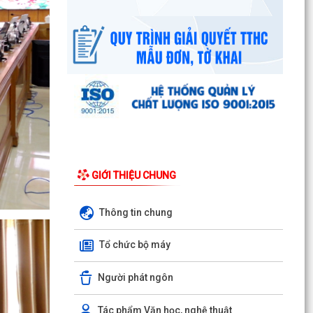
Ban đại diện Hội đồng quản trị Ngân hàng Chính
sách xã hội phường Kiến An tổ chức phiên họp
giao...
TỪ NGÀY 08/8/2026: NHIỀU THỦ TỤC HÀNH
CHÍNH TRỰC TUYẾN TẠI THÀNH PHỐ HẢI
PHÒNG ĐƯỢC THU PHÍ, LỆ PHÍ...
Chi bộ trường Tiểu học Quang Trung kết nạp
Đảng viên mới
GIỚI THIỆU CHUNG
Tổ Đại biểu số 05 HĐND thành phố tiếp xúc cử tri
sau Kỳ họp thường lệ giữa năm 2026 HĐND
thành phố...
Thông tin chung
Hội nghị tập huấn công tác Đoàn và phong trào
Tổ chức bộ máy
thanh thiếu nhi năm 2026
Người phát ngôn
Công văn số: 20/CV-TYT của Trạm y tế phường
v/v công khai số điện thoại đường dây nóng tiếp
nhận...
Tác phẩm Văn học, nghệ thuật