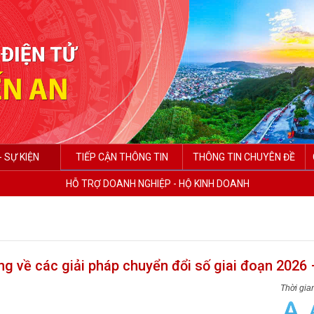
- SỰ KIỆN
TIẾP CẬN THÔNG TIN
THÔNG TIN CHUYÊN ĐỀ
HỖ TRỢ DOANH NGHIỆP - HỘ KINH DOANH
g về các giải pháp chuyển đổi số giai đoạn 2026