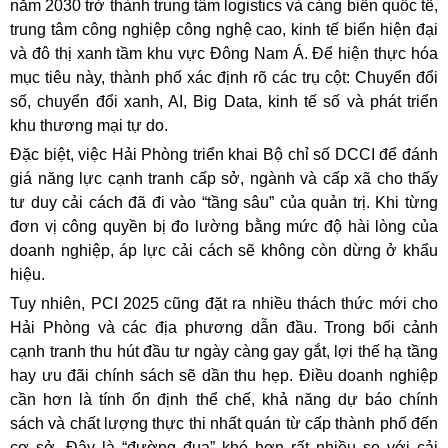
năm 2030 trở thành trung tâm logistics và cảng biển quốc tế,
trung tâm công nghiệp công nghệ cao, kinh tế biển hiện đại
và đô thị xanh tầm khu vực Đông Nam Á. Để hiện thực hóa
mục tiêu này, thành phố xác định rõ các trụ cột: Chuyển đổi
số, chuyển đổi xanh, AI, Big Data, kinh tế số và phát triển
khu thương mại tự do.
Đặc biệt, việc Hải Phòng triển khai Bộ chỉ số DCCI để đánh
giá năng lực cạnh tranh cấp sở, ngành và cấp xã cho thấy
tư duy cải cách đã đi vào “tầng sâu” của quản trị. Khi từng
đơn vị công quyền bị đo lường bằng mức độ hài lòng của
doanh nghiệp, áp lực cải cách sẽ không còn dừng ở khẩu
hiệu.
Tuy nhiên, PCI 2025 cũng đặt ra nhiều thách thức mới cho
Hải Phòng và các địa phương dẫn đầu. Trong bối cảnh
cạnh tranh thu hút đầu tư ngày càng gay gắt, lợi thế hạ tầng
hay ưu đãi chính sách sẽ dần thu hẹp. Điều doanh nghiệp
cần hơn là tính ổn định thể chế, khả năng dự báo chính
sách và chất lượng thực thi nhất quán từ cấp thành phố đến
cơ sở. Đây là “đường đua” khó hơn rất nhiều so với cải