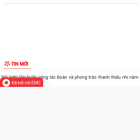
Ban đại diện Hội đồng quản trị Ngân hàng Chính sách xã hội phường
Kiến An tổ chức phiên họp giao...
TỪ NGÀY 08/8/2026: NHIỀU THỦ TỤC HÀNH CHÍNH TRỰC TUYẾN TẠI
THÀNH PHỐ HẢI PHÒNG ĐƯỢC THU PHÍ, LỆ PHÍ...
Chi bộ trường Tiểu học Quang Trung kết nạp Đảng viên mới
Tổ Đại biểu số 05 HĐND thành phố tiếp xúc cử tri sau Kỳ họp thường lệ
TIN MỚI
giữa năm 2026 HĐND thành phố...
Hội nghị tập huấn công tác Đoàn và phong trào thanh thiếu nhi năm
Đã kết nối EMC
2026
Công văn số: 20/CV-TYT của Trạm y tế phường v/v công khai số điện
thoại đường dây nóng tiếp nhận...
Lớp bồi dưỡng kiến thức An ninh phi truyền thống và Quản trị an ninh
phi truyền thống năm 2026
Công văn số 3357/UBND-KT ngày 28/7/2026 của UBND phường v/v