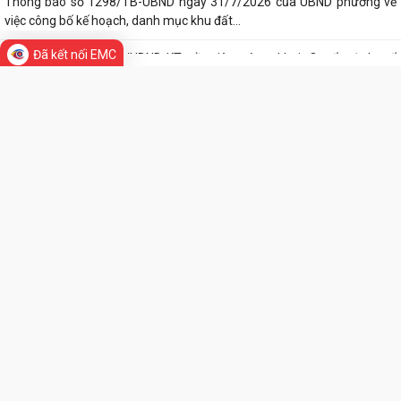
TIN MỚI
khai thực hiện Kế hoạch số...
UBND phường làm việc với các hộ dân đang sử dụng đất của UBND
Đã kết nối EMC
phường tại tổ dân phố Lãm Khê (giáp...
PHƯỜNG KIẾN AN THAM DỰ HỘI NGHỊ TRỰC TUYẾN THÀNH PHỐ VỀ
TIẾN ĐỘ ĐO ĐẠC, LẬP BẢN ĐỒ ĐỊA CHÍNH, LẬP...
Khai mạc huấn luyện Dân quân tự vệ tại chỗ năm 2026
Lễ chào cờ tháng 8/2026
Thông báo số 1298/TB-UBND ngày 31/7/2026 về việc công bố kế
hoạch, danh mục khu đất thực hiện đấu...
Thông báo số 1298/TB-UBND ngày 31/7/2026 của UBND phường về
việc công bố kế hoạch, danh mục khu đất...
Công văn số: 3386/UBND-KT về viêc công khai Quyết định số
2558/QĐ-UBND ngày 02/7/2026 của Ủy ban...
THƯ VIỆN ẢNH
Các chí lãnh đạo Đảng ủy, HĐND, UBND phường Kiến An và Công đoàn