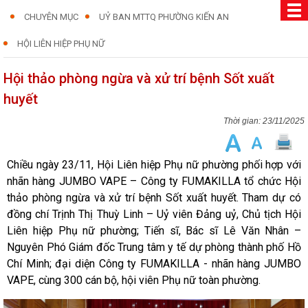
CHUYÊN MỤC
UỶ BAN MTTQ PHƯỜNG KIẾN AN
HỘI LIÊN HIỆP PHỤ NỮ
Hội thảo phòng ngừa và xử trí bệnh Sốt xuất
huyết
23/11/2025
Chiều ngày 23/11, Hội Liên hiệp Phụ nữ phường phối hợp với
nhãn hàng JUMBO VAPE – Công ty FUMAKILLA tổ chức Hội
thảo phòng ngừa và xử trí bệnh Sốt xuất huyết. Tham dự có
đồng chí Trịnh Thị Thuỳ Linh – Uỷ viên Đảng uỷ, Chủ tịch Hội
Liên hiệp Phụ nữ phường; Tiến sĩ, Bác sĩ Lê Văn Nhân –
Nguyên Phó Giám đốc Trung tâm y tế dự phòng thành phố Hồ
Chí Minh; đại diện Công ty FUMAKILLA - nhãn hàng JUMBO
VAPE, cùng 300 cán bộ, hội viên Phụ nữ toàn phường.