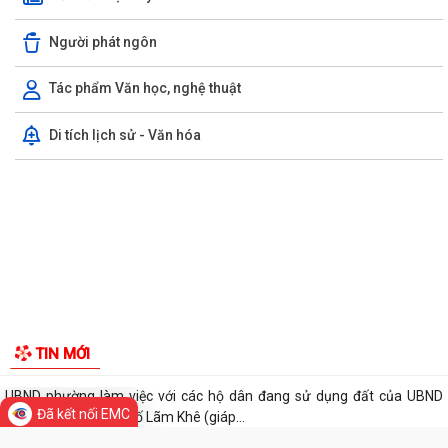
TỪ NGÀY 08/8/2026: NHIỀU THỦ TỤC HÀNH CHÍNH TRỰC TUYẾN TẠI
Người phát ngôn
THÀNH PHỐ HẢI PHÒNG ĐƯỢC THU PHÍ, LỆ PHÍ...
Tác phẩm Văn học, nghệ thuật
Chi bộ trường Tiểu học Quang Trung kết nạp Đảng viên mới
Di tích lịch sử - Văn hóa
Tổ Đại biểu số 05 HĐND thành phố tiếp xúc cử tri sau Kỳ họp thường lệ
giữa năm 2026 HĐND thành phố...
Hội nghị tập huấn công tác Đoàn và phong trào thanh thiếu nhi năm
2026
Công văn số: 20/CV-TYT của Trạm y tế phường v/v công khai số điện
thoại đường dây nóng tiếp nhận...
Lớp bồi dưỡng kiến thức An ninh phi truyền thống và Quản trị an ninh
phi truyền thống năm 2026
Công văn số 3357/UBND-KT ngày 28/7/2026 của UBND phường v/v
Đã kết nối EMC
phối hợp thông tin chương trình khảo...