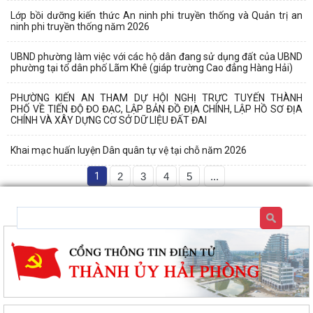
Lớp bồi dưỡng kiến thức An ninh phi truyền thống và Quản trị an
ninh phi truyền thống năm 2026
UBND phường làm việc với các hộ dân đang sử dụng đất của UBND
phường tại tổ dân phố Lãm Khê (giáp trường Cao đẳng Hàng Hải)
PHƯỜNG KIẾN AN THAM DỰ HỘI NGHỊ TRỰC TUYẾN THÀNH
PHỐ VỀ TIẾN ĐỘ ĐO ĐẠC, LẬP BẢN ĐỒ ĐỊA CHÍNH, LẬP HỒ SƠ ĐỊA
CHÍNH VÀ XÂY DỰNG CƠ SỞ DỮ LIỆU ĐẤT ĐAI
Khai mạc huấn luyện Dân quân tự vệ tại chỗ năm 2026
1
2
3
4
5
...