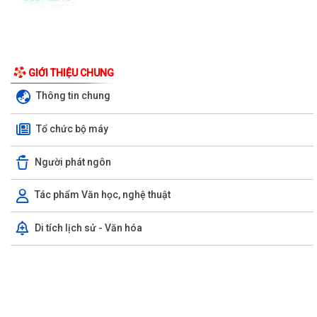
UBND phường triển khai công tác khám sức khoẻ định kỳ, khám sàng
lọc miễn phí cho người dân trên...
Ban đại diện Hội đồng quản trị Ngân hàng Chính sách xã hội phường
GIỚI THIỆU CHUNG
Kiến An tổ chức phiên họp giao...
Thông tin chung
TỪ NGÀY 08/8/2026: NHIỀU THỦ TỤC HÀNH CHÍNH TRỰC TUYẾN TẠI
Tổ chức bộ máy
THÀNH PHỐ HẢI PHÒNG ĐƯỢC THU PHÍ, LỆ PHÍ...
Chi bộ trường Tiểu học Quang Trung kết nạp Đảng viên mới
Người phát ngôn
Tổ Đại biểu số 05 HĐND thành phố tiếp xúc cử tri sau Kỳ họp thường lệ
Tác phẩm Văn học, nghệ thuật
giữa năm 2026 HĐND thành phố...
Di tích lịch sử - Văn hóa
Hội nghị tập huấn công tác Đoàn và phong trào thanh thiếu nhi năm
2026
Công văn số: 20/CV-TYT của Trạm y tế phường v/v công khai số điện
thoại đường dây nóng tiếp nhận...