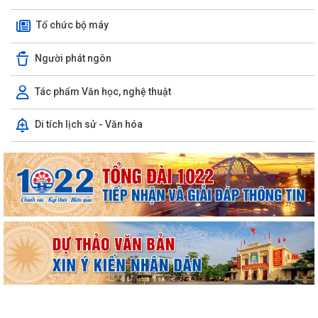
Tổ chức bộ máy
Người phát ngôn
Tác phẩm Văn học, nghệ thuật
Di tích lịch sử - Văn hóa
Công văn số 3385/UBND-KT ngày 29/7/2026 của UBND phường v/v
công khai Quyết định của Chủ tịch Ủy...
Tổ Đại biểu số 05 HĐND thành phố tiếp xúc cử tri sau Kỳ họp thường lệ
giữa năm 2026 HĐND thành phố...
Hội nghị tập huấn công tác Đoàn và phong trào thanh thiếu nhi năm
2026
Công văn số: 20/CV-TYT của Trạm y tế phường v/v công khai số điện