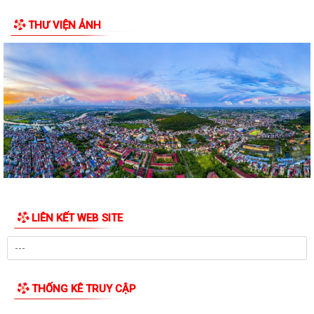
hoạch, danh mục khu đất thực hiện đấu...
THƯ VIỆN ẢNH
Thông báo số 1298/TB-UBND ngày 31/7/2026 của UBND phường về
việc công bố kế hoạch, danh mục khu đất...
Công văn số: 3386/UBND-KT về viêc công khai Quyết định số
2558/QĐ-UBND ngày 02/7/2026 của Ủy ban...
Các chí lãnh đạo Đảng ủy, HĐND, UBND phường Kiến An và Công đoàn
phường dâng hương tưởng niệm đồng...
Công văn số:3384/UBND-KT ngày 29/7/2026 của UBND phường v/v
công khai Quyết định số 2622/QĐ-UBND...
Phường Kiến An tặng quà chúc mừng cán bộ, chiến sĩ Lữ đoàn vận tải
LIÊN KẾT WEB SITE
653 hoàn thành xuất sắc nhiệm vụ...
Ban vận động thành lập Hội Doanh nghiệp họp chuẩn bị công tác tổ
chức Đại hội thành lập Hội Doanh...
THỐNG KÊ TRUY CẬP
Hội nghị tập huấn triển khai thủ tục hành chính của Đảng trên môi