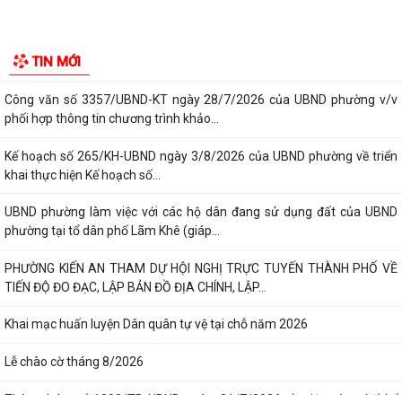
thoại đường dây nóng tiếp nhận...
Lớp bồi dưỡng kiến thức An ninh phi truyền thống và Quản trị an ninh
TIN MỚI
phi truyền thống năm 2026
Công văn số 3357/UBND-KT ngày 28/7/2026 của UBND phường v/v
phối hợp thông tin chương trình khảo...
Kế hoạch số 265/KH-UBND ngày 3/8/2026 của UBND phường về triển
khai thực hiện Kế hoạch số...
UBND phường làm việc với các hộ dân đang sử dụng đất của UBND
phường tại tổ dân phố Lãm Khê (giáp...
PHƯỜNG KIẾN AN THAM DỰ HỘI NGHỊ TRỰC TUYẾN THÀNH PHỐ VỀ
TIẾN ĐỘ ĐO ĐẠC, LẬP BẢN ĐỒ ĐỊA CHÍNH, LẬP...
Khai mạc huấn luyện Dân quân tự vệ tại chỗ năm 2026
Lễ chào cờ tháng 8/2026
Thông báo số 1298/TB-UBND ngày 31/7/2026 về việc công bố kế