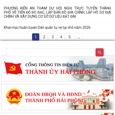
PHƯỜNG KIẾN AN THAM DỰ HỘI NGHỊ TRỰC TUYẾN THÀNH
PHỐ VỀ TIẾN ĐỘ ĐO ĐẠC, LẬP BẢN ĐỒ ĐỊA CHÍNH, LẬP HỒ SƠ ĐỊA
CHÍNH VÀ XÂY DỰNG CƠ SỞ DỮ LIỆU ĐẤT ĐAI
Khai mạc huấn luyện Dân quân tự vệ tại chỗ năm 2026
1
2
3
4
5
...