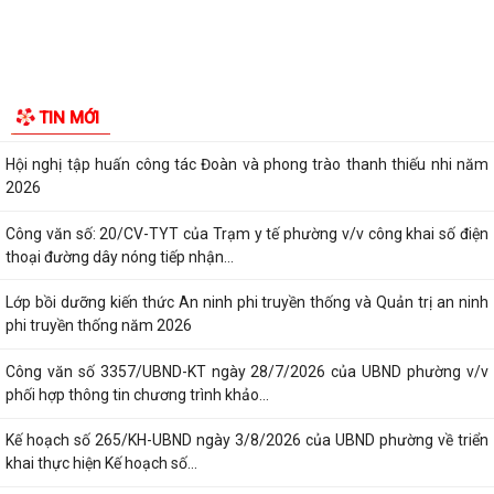
THÀNH PHỐ HẢI PHÒNG ĐƯỢC THU PHÍ, LỆ PHÍ...
Chi bộ trường Tiểu học Quang Trung kết nạp Đảng viên mới
Tổ Đại biểu số 05 HĐND thành phố tiếp xúc cử tri sau Kỳ họp thường lệ
TIN MỚI
giữa năm 2026 HĐND thành phố...
Hội nghị tập huấn công tác Đoàn và phong trào thanh thiếu nhi năm
2026
Công văn số: 20/CV-TYT của Trạm y tế phường v/v công khai số điện
thoại đường dây nóng tiếp nhận...
Lớp bồi dưỡng kiến thức An ninh phi truyền thống và Quản trị an ninh
phi truyền thống năm 2026
Công văn số 3357/UBND-KT ngày 28/7/2026 của UBND phường v/v
phối hợp thông tin chương trình khảo...
Kế hoạch số 265/KH-UBND ngày 3/8/2026 của UBND phường về triển
khai thực hiện Kế hoạch số...