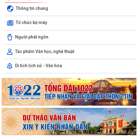
Thông tin chung
Tổ chức bộ máy
Người phát ngôn
Tác phẩm Văn học, nghệ thuật
Di tích lịch sử - Văn hóa
UBND phường triển khai công tác khám sức khoẻ định kỳ, khám sàng
lọc miễn phí cho người dân trên...
Ban đại diện Hội đồng quản trị Ngân hàng Chính sách xã hội phường
Kiến An tổ chức phiên họp giao...
TỪ NGÀY 08/8/2026: NHIỀU THỦ TỤC HÀNH CHÍNH TRỰC TUYẾN TẠI