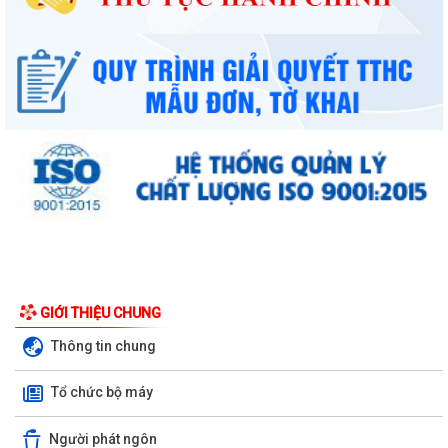
UBND phường làm việc với các hộ dân đang sử dụng đất của UBND
phường tại tổ dân phố Lãm Khê (giáp...
PHƯỜNG KIẾN AN THAM DỰ HỘI NGHỊ TRỰC TUYẾN THÀNH PHỐ VỀ
TIẾN ĐỘ ĐO ĐẠC, LẬP BẢN ĐỒ ĐỊA CHÍNH, LẬP...
Khai mạc huấn luyện Dân quân tự vệ tại chỗ năm 2026
Lễ chào cờ tháng 8/2026
Thông báo số 1298/TB-UBND ngày 31/7/2026 về việc công bố kế
hoạch, danh mục khu đất thực hiện đấu...
Thông báo số 1298/TB-UBND ngày 31/7/2026 của UBND phường về
việc công bố kế hoạch, danh mục khu đất...
GIỚI THIỆU CHUNG
Thông tin chung
Công văn số: 3386/UBND-KT về viêc công khai Quyết định số
2558/QĐ-UBND ngày 02/7/2026 của Ủy ban...
Tổ chức bộ máy
Các chí lãnh đạo Đảng ủy, HĐND, UBND phường Kiến An và Công đoàn
phường dâng hương tưởng niệm đồng...
Người phát ngôn