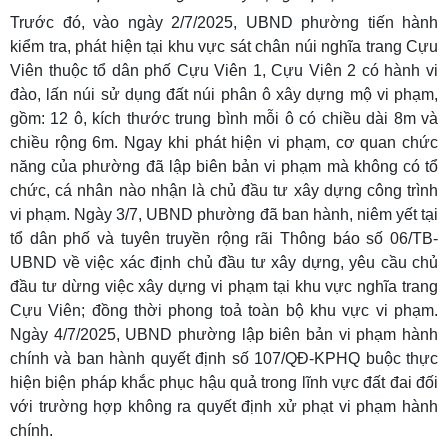
Trước đó, vào ngày 2/7/2025, UBND phường tiến hành
kiểm tra, phát hiện tại khu vực sát chân núi nghĩa trang Cựu
Viên thuộc tổ dân phố Cựu Viên 1, Cựu Viên 2 có hành vi
đào, lấn núi sử dụng đất núi phân ô xây dựng mộ vi phạm,
gồm: 12 ô, kích thước trung bình mỗi ô có chiều dài 8m và
chiều rộng 6m. Ngay khi phát hiện vi phạm, cơ quan chức
năng của phường đã lập biên bản vi phạm mà không có tổ
chức, cá nhân nào nhận là chủ đầu tư xây dựng công trình
vi phạm. Ngày 3/7, UBND phường đã ban hành, niêm yết tại
tổ dân phố và tuyên truyền rộng rãi Thông báo số 06/TB-
UBND về việc xác định chủ đầu tư xây dựng, yêu cầu chủ
đầu tư dừng việc xây dựng vi phạm tại khu vực nghĩa trang
Cựu Viên; đồng thời phong toả toàn bộ khu vực vi phạm.
Ngày 4/7/2025, UBND phường lập biên bản vi phạm hành
chính và ban hành quyết định số 107/QĐ-KPHQ buộc thực
hiện biện pháp khắc phục hậu quả trong lĩnh vực đất đai đối
với trường hợp không ra quyết định xử phạt vi phạm hành
chính.