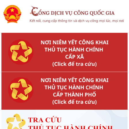
THÀNH PHỐ HẢI PHÒNG ĐƯỢC THU PHÍ, LỆ PHÍ...
Chi bộ trường Tiểu học Quang Trung kết nạp Đảng viên mới
Tổ Đại biểu số 05 HĐND thành phố tiếp xúc cử tri sau Kỳ họp thường lệ
giữa năm 2026 HĐND thành phố...
Hội nghị tập huấn công tác Đoàn và phong trào thanh thiếu nhi năm
2026
Công văn số: 20/CV-TYT của Trạm y tế phường v/v công khai số điện
thoại đường dây nóng tiếp nhận...
Lớp bồi dưỡng kiến thức An ninh phi truyền thống và Quản trị an ninh
phi truyền thống năm 2026
Công văn số 3357/UBND-KT ngày 28/7/2026 của UBND phường v/v
phối hợp thông tin chương trình khảo...
Kế hoạch số 265/KH-UBND ngày 3/8/2026 của UBND phường về triển
khai thực hiện Kế hoạch số...