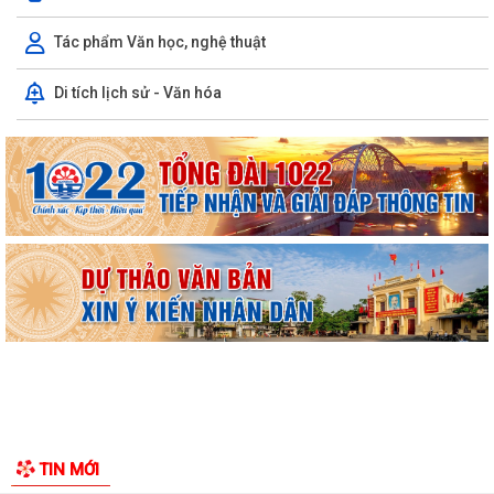
Công văn số 3385/UBND-KT ngày 29/7/2026 của UBND phường v/v
Tác phẩm Văn học, nghệ thuật
công khai Quyết định của Chủ tịch Ủy...
Di tích lịch sử - Văn hóa
Công văn số:3384/UBND-KT ngày 29/7/2026 của UBND phường v/v
công khai Quyết định số 2622/QĐ-UBND...
Nghị quyết số 23/2026/NQ-HĐND ngày 28/7/2026 của Hội đồng nhân
dân thành phố Hải Phòng Quy định mức...
Kế hoạch số 274/KH-UBND ngày 30/7/2026 của UBND phường về thực
hiện Nghị quyết số 01/2026/NQ-HĐND,...
Phường Kiến An tặng quà chúc mừng cán bộ, chiến sĩ Lữ đoàn vận tải
653 hoàn thành xuất sắc nhiệm vụ...
Ban vận động thành lập Hội Doanh nghiệp họp chuẩn bị công tác tổ
chức Đại hội thành lập Hội Doanh...
Hội nghị tập huấn triển khai thủ tục hành chính của Đảng trên môi
TIN MỚI
trường điện tử, giai đoạn 2