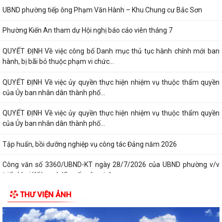
UBND phường tiếp ông Phạm Văn Hành – Khu Chung cư Bắc Sơn
Phường Kiến An tham dự Hội nghị báo cáo viên tháng 7
QUYẾT ĐỊNH Về việc công bố Danh mục thủ tục hành chính mới ban
hành, bị bãi bỏ thuộc phạm vi chức...
QUYẾT ĐỊNH Về việc ủy quyền thực hiện nhiệm vụ thuộc thẩm quyền
của Ủy ban nhân dân thành phố...
QUYẾT ĐỊNH Về việc ủy quyền thực hiện nhiệm vụ thuộc thẩm quyền
của Ủy ban nhân dân thành phố...
Tập huấn, bồi dưỡng nghiệp vụ công tác Đảng năm 2026
Công văn số 3360/UBND-KT ngày 28/7/2026 của UBND phường v/v
triển khai Kế hoạch Khuyến công trên...
THƯ VIỆN ẢNH
Công văn số:3358 /UBND-KT ngày 28/7/2026 của UBND phường về
việc đảm bảo nguồn cung xăng dầu trên...