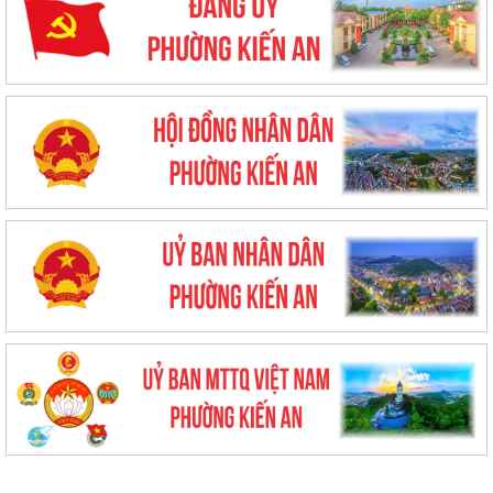
UBND phường triển khai công tác khám sức khoẻ định kỳ, khám sàng
lọc miễn phí cho người dân trên...
Ban đại diện Hội đồng quản trị Ngân hàng Chính sách xã hội phường
Kiến An tổ chức phiên họp giao...
TỪ NGÀY 08/8/2026: NHIỀU THỦ TỤC HÀNH CHÍNH TRỰC TUYẾN TẠI