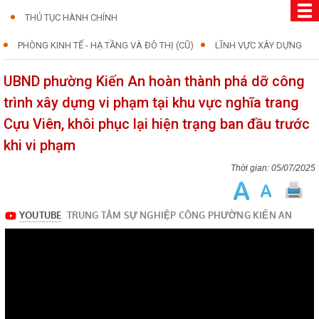
THỦ TỤC HÀNH CHÍNH
PHÒNG KINH TẾ - HẠ TẦNG VÀ ĐÔ THỊ (CŨ)
LĨNH VỰC XÂY DỰNG
UBND phường Kiến An hoàn thành phá dỡ công
trình xây dựng vi phạm tại khu vực nghĩa trang
Cựu Viên, khôi phục lại hiện trạng ban đầu trước
khi vi phạm
05/07/2025