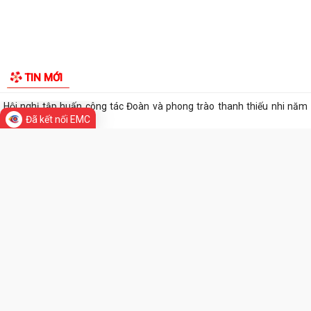
THÀNH PHỐ HẢI PHÒNG ĐƯỢC THU PHÍ, LỆ PHÍ...
Chi bộ trường Tiểu học Quang Trung kết nạp Đảng viên mới
Tổ Đại biểu số 05 HĐND thành phố tiếp xúc cử tri sau Kỳ họp thường lệ
TIN MỚI
giữa năm 2026 HĐND thành phố...
Hội nghị tập huấn công tác Đoàn và phong trào thanh thiếu nhi năm
Đã kết nối EMC
2026
Công văn số: 20/CV-TYT của Trạm y tế phường v/v công khai số điện
thoại đường dây nóng tiếp nhận...
Lớp bồi dưỡng kiến thức An ninh phi truyền thống và Quản trị an ninh
phi truyền thống năm 2026
Công văn số 3357/UBND-KT ngày 28/7/2026 của UBND phường v/v
phối hợp thông tin chương trình khảo...
Kế hoạch số 265/KH-UBND ngày 3/8/2026 của UBND phường về triển
khai thực hiện Kế hoạch số...