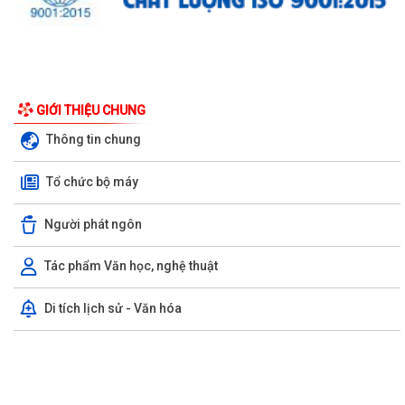
GIỚI THIỆU CHUNG
Thông tin chung
Tổ chức bộ máy
Người phát ngôn
Tác phẩm Văn học, nghệ thuật
UBND phường triển khai công tác khám sức khoẻ định kỳ, khám sàng
lọc miễn phí cho người dân trên...
Di tích lịch sử - Văn hóa
Ban đại diện Hội đồng quản trị Ngân hàng Chính sách xã hội phường
Kiến An tổ chức phiên họp giao...
TỪ NGÀY 08/8/2026: NHIỀU THỦ TỤC HÀNH CHÍNH TRỰC TUYẾN TẠI