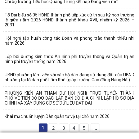
Chi bộ trường Tiểu học Quang Trung kết nạp Đảng viên mới
Tổ Đại biểu số 05 HĐND thành phố tiếp xúc cử tri sau Kỳ họp thường
lệ giữa năm 2026 HĐND thành phố khóa XVII, nhiệm kỳ 2026 –
2031
Hội nghị tập huấn công tác Đoàn và phong trào thanh thiếu nhi
năm 2026
Lớp bồi dưỡng kiến thức An ninh phi truyền thống và Quản trị an
ninh phi truyền thống năm 2026
UBND phường làm việc với các hộ dân đang sử dụng đất của UBND
phường tại tổ dân phố Lãm Khê (giáp trường Cao đẳng Hàng Hải)
PHƯỜNG KIẾN AN THAM DỰ HỘI NGHỊ TRỰC TUYẾN THÀNH
PHỐ VỀ TIẾN ĐỘ ĐO ĐẠC, LẬP BẢN ĐỒ ĐỊA CHÍNH, LẬP HỒ SƠ ĐỊA
CHÍNH VÀ XÂY DỰNG CƠ SỞ DỮ LIỆU ĐẤT ĐAI
Khai mạc huấn luyện Dân quân tự vệ tại chỗ năm 2026
1
2
3
4
5
...