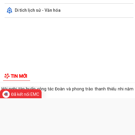
Di tích lịch sử - Văn hóa
UBND phường triển khai công tác khám sức khoẻ định kỳ, khám sàng
lọc miễn phí cho người dân trên...
Ban đại diện Hội đồng quản trị Ngân hàng Chính sách xã hội phường
Kiến An tổ chức phiên họp giao...
TỪ NGÀY 08/8/2026: NHIỀU THỦ TỤC HÀNH CHÍNH TRỰC TUYẾN TẠI
THÀNH PHỐ HẢI PHÒNG ĐƯỢC THU PHÍ, LỆ PHÍ...
Đã kết nối EMC
Chi bộ trường Tiểu học Quang Trung kết nạp Đảng viên mới
Tổ Đại biểu số 05 HĐND thành phố tiếp xúc cử tri sau Kỳ họp thường lệ
TIN MỚI
giữa năm 2026 HĐND thành phố...
Hội nghị tập huấn công tác Đoàn và phong trào thanh thiếu nhi năm
2026