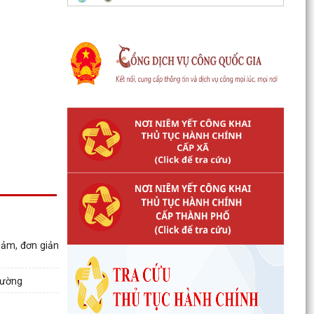
iảm, đơn giản
rường