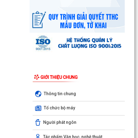
GIỚI THIỆU CHUNG
UBND phường triển khai công tác khám sức
khoẻ định kỳ, khám sàng lọc miễn phí cho người
Thông tin chung
dân trên...
Tổ chức bộ máy
Ban đại diện Hội đồng quản trị Ngân hàng Chính
sách xã hội phường Kiến An tổ chức phiên họp
giao...
Người phát ngôn
TỪ NGÀY 08/8/2026: NHIỀU THỦ TỤC HÀNH
Tác phẩm Văn học, nghệ thuật