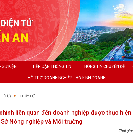
- SỰ KIỆN
TIẾP CẬN THÔNG TIN
THÔNG TIN CHUYÊN ĐỀ
HỖ TRỢ DOANH NGHIỆP - HỘ KINH DOANH
Ị (CŨ)
THỦY LỢI
chính liên quan đến doanh nghiệp được thực hiện 
a Sở Nông nghiệp và Môi trường