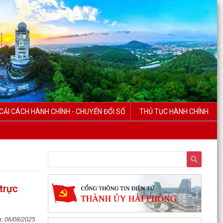
CẢI CÁCH HÀNH CHÍNH - CHUYỂN ĐỔI SỐ
THỦ TỤC HÀNH CHÍNH
trực
06/08/2025