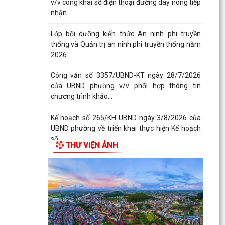
Công văn số 3357/UBND-KT ngày 28/7/2026
của UBND phường v/v phối hợp thông tin
chương trình khảo...
Kế hoạch số 265/KH-UBND ngày 3/8/2026 của
UBND phường về triển khai thực hiện Kế hoạch
số...
UBND phường làm việc với các hộ dân đang sử
dụng đất của UBND phường tại tổ dân phố Lãm
Khê (giáp...
PHƯỜNG KIẾN AN THAM DỰ HỘI NGHỊ TRỰC
TUYẾN THÀNH PHỐ VỀ TIẾN ĐỘ ĐO ĐẠC, LẬP
THƯ VIỆN ẢNH
BẢN ĐỒ ĐỊA CHÍNH, LẬP...
Khai mạc huấn luyện Dân quân tự vệ tại chỗ
năm 2026
Lễ chào cờ tháng 8/2026
Thông báo số 1298/TB-UBND ngày 31/7/2026