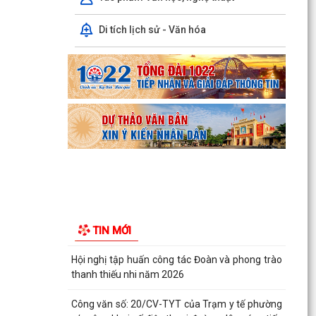
CHÍNH TRỰC TUYẾN TẠI THÀNH PHỐ HẢI
PHÒNG ĐƯỢC THU PHÍ, LỆ PHÍ...
Di tích lịch sử - Văn hóa
Chi bộ trường Tiểu học Quang Trung kết nạp
Đảng viên mới
Tổ Đại biểu số 05 HĐND thành phố tiếp xúc cử tri
sau Kỳ họp thường lệ giữa năm 2026 HĐND
thành phố...
Hội nghị tập huấn công tác Đoàn và phong trào
thanh thiếu nhi năm 2026
Công văn số: 20/CV-TYT của Trạm y tế phường
v/v công khai số điện thoại đường dây nóng tiếp
nhận...
TIN MỚI
Lớp bồi dưỡng kiến thức An ninh phi truyền
thống và Quản trị an ninh phi truyền thống năm
2026