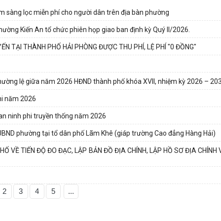
m sàng lọc miễn phí cho người dân trên địa bàn phường
hường Kiến An tổ chức phiên họp giao ban định kỳ Quý II/2026.
ẾN TẠI THÀNH PHỐ HẢI PHÒNG ĐƯỢC THU PHÍ, LỆ PHÍ "0 ĐỒNG"
 thường lệ giữa năm 2026 HĐND thành phố khóa XVII, nhiệm kỳ 2026 – 20
nhi năm 2026
 an ninh phi truyền thống năm 2026
UBND phường tại tổ dân phố Lãm Khê (giáp trường Cao đẳng Hàng Hải)
 VỀ TIẾN ĐỘ ĐO ĐẠC, LẬP BẢN ĐỒ ĐỊA CHÍNH, LẬP HỒ SƠ ĐỊA CHÍNH
2
3
4
5
...