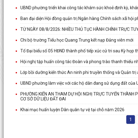
UBND phường triển khai công tác khám sức khoẻ định kỳ, khá
Ban đại diện Hội đồng quản trị Ngân hàng Chính sách xã hội p
TỪ NGÀY 08/8/2026: NHIỀU THỦ TỤC HÀNH CHÍNH TRỰC TUY
Chi bộ trường Tiểu học Quang Trung kết nạp Đảng viên mới
Tổ Đại biểu số 05 HĐND thành phố tiếp xúc cử tri sau Kỳ họp
Hội nghị tập huấn công tác Đoàn và phong trào thanh thiếu 
Lớp bồi dưỡng kiến thức An ninh phi truyền thống và Quản trị
UBND phường làm việc với các hộ dân đang sử dụng đất của 
PHƯỜNG KIẾN AN THAM DỰ HỘI NGHỊ TRỰC TUYẾN THÀNH PHỐ
CƠ SỞ DỮ LIỆU ĐẤT ĐAI
Khai mạc huấn luyện Dân quân tự vệ tại chỗ năm 2026
1