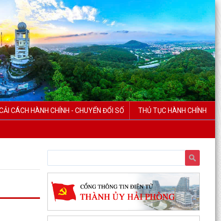
CẢI CÁCH HÀNH CHÍNH - CHUYỂN ĐỔI SỐ
THỦ TỤC HÀNH CHÍNH