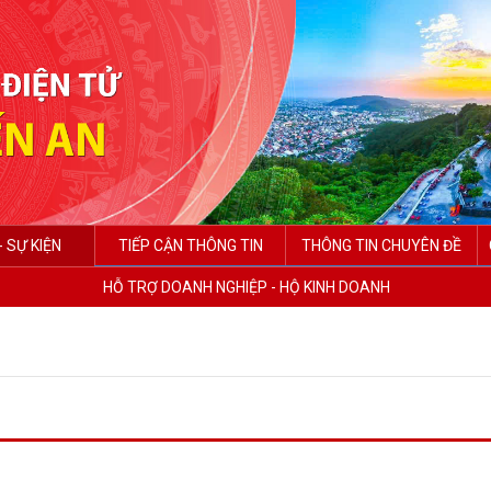
- SỰ KIỆN
TIẾP CẬN THÔNG TIN
THÔNG TIN CHUYÊN ĐỀ
HỖ TRỢ DOANH NGHIỆP - HỘ KINH DOANH