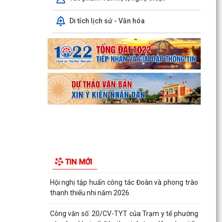
dân trên...
Di tích lịch sử - Văn hóa
Ban đại diện Hội đồng quản trị Ngân hàng Chính
sách xã hội phường Kiến An tổ chức phiên họp
giao...
TỪ NGÀY 08/8/2026: NHIỀU THỦ TỤC HÀNH
CHÍNH TRỰC TUYẾN TẠI THÀNH PHỐ HẢI
PHÒNG ĐƯỢC THU PHÍ, LỆ PHÍ...
Chi bộ trường Tiểu học Quang Trung kết nạp
Đảng viên mới
Tổ Đại biểu số 05 HĐND thành phố tiếp xúc cử tri
sau Kỳ họp thường lệ giữa năm 2026 HĐND
TIN MỚI
thành phố...
Hội nghị tập huấn công tác Đoàn và phong trào
thanh thiếu nhi năm 2026
Công văn số: 20/CV-TYT của Trạm y tế phường