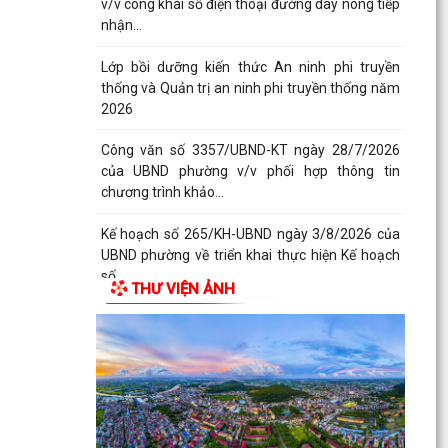
v/v công khai số điện thoại đường dây nóng tiếp
nhận...
Lớp bồi dưỡng kiến thức An ninh phi truyền
thống và Quản trị an ninh phi truyền thống năm
2026
Công văn số 3357/UBND-KT ngày 28/7/2026
của UBND phường v/v phối hợp thông tin
chương trình khảo...
Kế hoạch số 265/KH-UBND ngày 3/8/2026 của
UBND phường về triển khai thực hiện Kế hoạch
số...
THƯ VIỆN ẢNH
UBND phường làm việc với các hộ dân đang sử
dụng đất của UBND phường tại tổ dân phố Lãm
Khê (giáp...
PHƯỜNG KIẾN AN THAM DỰ HỘI NGHỊ TRỰC
TUYẾN THÀNH PHỐ VỀ TIẾN ĐỘ ĐO ĐẠC, LẬP
BẢN ĐỒ ĐỊA CHÍNH, LẬP...