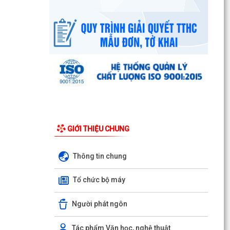
GIỚI THIỆU CHUNG
Thông tin chung
Tổ chức bộ máy
Người phát ngôn
UBND phường triển khai công tác khám sức
khoẻ định kỳ, khám sàng lọc miễn phí cho người
Tác phẩm Văn học, nghệ thuật