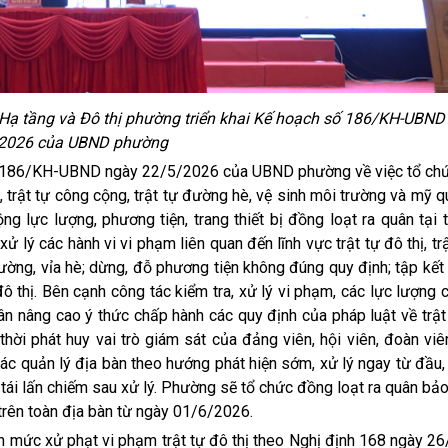
Hạ tầng và Đô thị phường triển khai Kế hoạch số 186/KH-UBND
2026 của UBND phường
 số 186/KH-UBND ngày 22/5/2026 của UBND phường về việc tổ chứ
 trật tự công cộng, trật tự đường hè, vệ sinh môi trường và mỹ q
 lực lượng, phương tiện, trang thiết bị đồng loạt ra quân tại 
ử lý các hành vi vi phạm liên quan đến lĩnh vực trật tự đô thị, tr
đường, vỉa hè; dừng, đỗ phương tiện không đúng quy định; tập kết
ô thị. Bên cạnh công tác kiểm tra, xử lý vi phạm, các lực lượng
n nâng cao ý thức chấp hành các quy định của pháp luật về trật 
thời phát huy vai trò giám sát của đảng viên, hội viên, đoàn vi
ác quản lý địa bàn theo hướng phát hiện sớm, xử lý ngay từ đầu
tái lấn chiếm sau xử lý. Phường sẽ tổ chức đồng loạt ra quân bả
ị trên toàn địa bàn từ ngày 01/6/2026.
nh mức xử phạt vi phạm trật tự đô thị theo Nghị định 168 ngày 