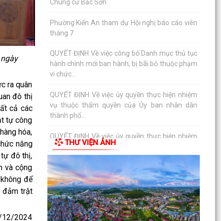
Chung cư Bắc Sơn
Phường Kiến An tham dự Hội nghị báo cáo viên
tháng 7
QUYẾT ĐỊNH Về việc công bố Danh mục thủ tục
 ngày
hành chính mới ban hành, bị bãi bỏ thuộc phạm
vi chức...
c ra quân
QUYẾT ĐỊNH Về việc ủy quyền thực hiện nhiệm
uan đô thị
vụ thuộc thẩm quyền của Ủy ban nhân dân
tất cả các
thành phố...
ật tự công
 hàng hóa,
QUYẾT ĐỊNH Về việc ủy quyền thực hiện nhiệm
THƯ VIỆN ẢNH
 chức năng
vụ thuộc thẩm quyền của Ủy ban nhân dân
tự đô thị,
thành phố...
ên và cộng
Tập huấn, bồi dưỡng nghiệp vụ công tác Đảng
, không để
năm 2026
o đảm trật
Phường Kiến An tham gia Hội nghị toàn quốc
26/12/2024
nghiên cứu, học tập, quán triệt và triển khai thực