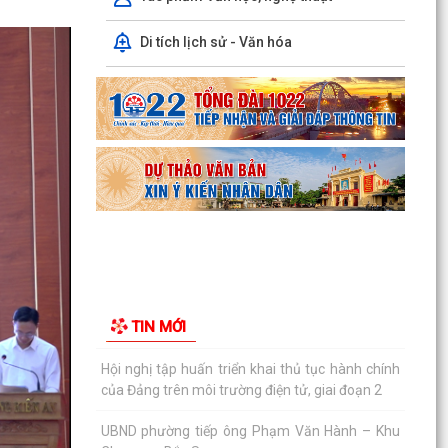
Thông báo số 1298/TB-UBND ngày 31/7/2026
Di tích lịch sử - Văn hóa
của UBND phường về việc công bố kế hoạch,
danh mục khu đất...
Các chí lãnh đạo Đảng ủy, HĐND, UBND phường
Kiến An và Công đoàn phường dâng hương
tưởng niệm đồng...
Phường Kiến An tặng quà chúc mừng cán bộ,
chiến sĩ Lữ đoàn vận tải 653 hoàn thành xuất
sắc nhiệm vụ...
Ban vận động thành lập Hội Doanh nghiệp họp
chuẩn bị công tác tổ chức Đại hội thành lập Hội
TIN MỚI
Doanh...
Hội nghị tập huấn triển khai thủ tục hành chính
của Đảng trên môi trường điện tử, giai đoạn 2
UBND phường tiếp ông Phạm Văn Hành – Khu