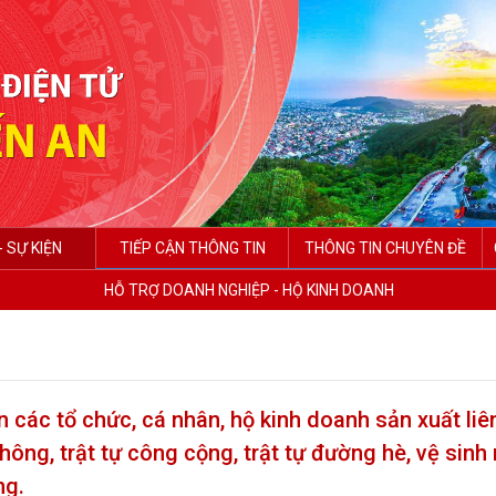
- SỰ KIỆN
TIẾP CẬN THÔNG TIN
THÔNG TIN CHUYÊN ĐỀ
HỖ TRỢ DOANH NGHIỆP - HỘ KINH DOANH
ến các tổ chức, cá nhân, hộ kinh doanh sản xuất li
hông, trật tự công cộng, trật tự đường hè, vệ sinh
ng.