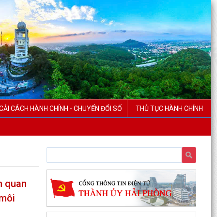
CẢI CÁCH HÀNH CHÍNH - CHUYỂN ĐỔI SỐ
THỦ TỤC HÀNH CHÍNH
ên quan
 môi