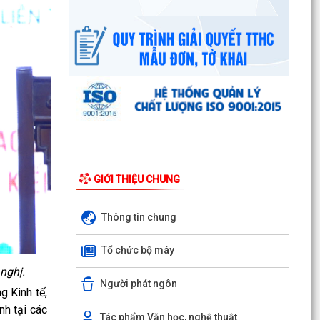
Công văn số: 20/CV-TYT của Trạm y tế phường
v/v công khai số điện thoại đường dây nóng tiếp
nhận...
Lớp bồi dưỡng kiến thức An ninh phi truyền
thống và Quản trị an ninh phi truyền thống năm
2026
UBND phường làm việc với các hộ dân đang sử
dụng đất của UBND phường tại tổ dân phố Lãm
GIỚI THIỆU CHUNG
Khê (giáp...
PHƯỜNG KIẾN AN THAM DỰ HỘI NGHỊ TRỰC
Thông tin chung
TUYẾN THÀNH PHỐ VỀ TIẾN ĐỘ ĐO ĐẠC, LẬP
BẢN ĐỒ ĐỊA CHÍNH, LẬP...
Tổ chức bộ máy
Khai mạc huấn luyện Dân quân tự vệ tại chỗ
nghị.
Người phát ngôn
năm 2026
g Kinh tế,
nh tại các
Lễ chào cờ tháng 8/2026
Tác phẩm Văn học, nghệ thuật