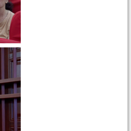
THÔNG BÁO số 1279/TB-UBND ngày
27/7/2026 của UBND phường về việc phân công
xử lý các thông tin,...
Học sinh Trường Tiểu học Trần Thành Ngọ đạt
nhiều thành tích xuất sắc tại các cuộc thi cấp
quốc gia
Công văn V/v công bố công khai Danh mục hồ,
ao, đầm, phá không được san lấp trên địa bàn
thành phố...
QUYẾT ĐỊNH Về việc phê duyệt phương án bố trí
tái định cư khi Nhà nước thu hồi đất thực hiện
Dự án...
QUYẾT ĐỊNH Về việc phê duyệt giá đất cụ thể và
phương án bồi thường, hỗ trợ, tái định cư khi
Nhà...
Công văn số 3342 /UBND-VP ngày 27/7/2026
của UBND phường về việc triển khai thực hiện