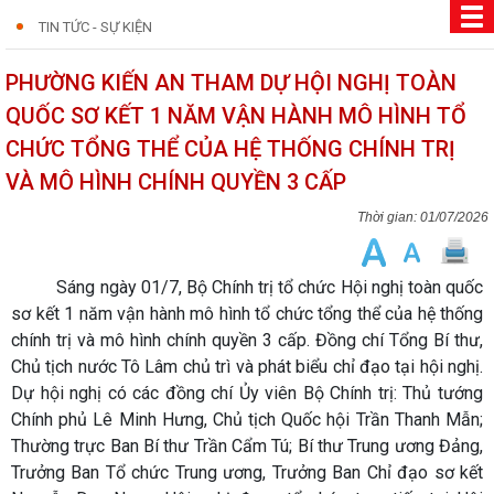
TIN TỨC - SỰ KIỆN
PHƯỜNG KIẾN AN THAM DỰ HỘI NGHỊ TOÀN
QUỐC SƠ KẾT 1 NĂM VẬN HÀNH MÔ HÌNH TỔ
CHỨC TỔNG THỂ CỦA HỆ THỐNG CHÍNH TRỊ
VÀ MÔ HÌNH CHÍNH QUYỀN 3 CẤP
01/07/2026
Sáng ngày 01/7, Bộ Chính trị tổ chức Hội nghị toàn quốc
sơ kết 1 năm vận hành mô hình tổ chức tổng thể của hệ thống
chính trị và mô hình chính quyền 3 cấp. Đồng chí Tổng Bí thư,
Chủ tịch nước Tô Lâm chủ trì và phát biểu chỉ đạo tại hội nghị.
Dự hội nghị có các đồng chí Ủy viên Bộ Chính trị: Thủ tướng
Chính phủ Lê Minh Hưng, Chủ tịch Quốc hội Trần Thanh Mẫn;
Thường trực Ban Bí thư Trần Cẩm Tú; Bí thư Trung ương Đảng,
Trưởng Ban Tổ chức Trung ương, Trưởng Ban Chỉ đạo sơ kết