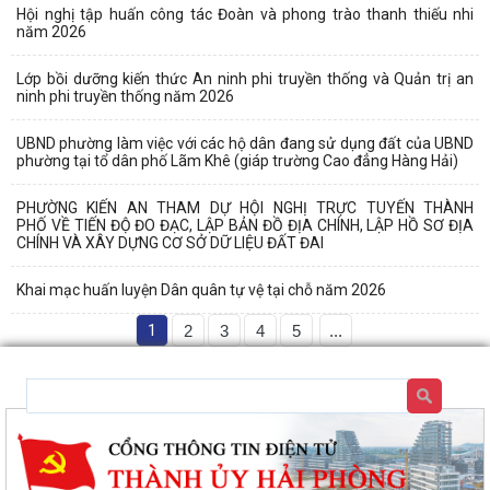
Hội nghị tập huấn công tác Đoàn và phong trào thanh thiếu nhi
năm 2026
Lớp bồi dưỡng kiến thức An ninh phi truyền thống và Quản trị an
ninh phi truyền thống năm 2026
UBND phường làm việc với các hộ dân đang sử dụng đất của UBND
phường tại tổ dân phố Lãm Khê (giáp trường Cao đẳng Hàng Hải)
PHƯỜNG KIẾN AN THAM DỰ HỘI NGHỊ TRỰC TUYẾN THÀNH
PHỐ VỀ TIẾN ĐỘ ĐO ĐẠC, LẬP BẢN ĐỒ ĐỊA CHÍNH, LẬP HỒ SƠ ĐỊA
CHÍNH VÀ XÂY DỰNG CƠ SỞ DỮ LIỆU ĐẤT ĐAI
Khai mạc huấn luyện Dân quân tự vệ tại chỗ năm 2026
1
2
3
4
5
...