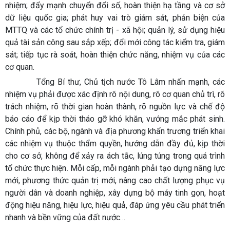
nhiệm; đẩy mạnh chuyển đổi số, hoàn thiện hạ tầng và cơ sở
dữ liệu quốc gia; phát huy vai trò giám sát, phản biện của
MTTQ và các tổ chức chính trị - xã hội; quản lý, sử dụng hiệu
quả tài sản công sau sắp xếp; đổi mới công tác kiểm tra, giám
sát; tiếp tục rà soát, hoàn thiện chức năng, nhiệm vụ của các
cơ quan.
Tổng Bí thư, Chủ tịch nước Tô Lâm nhấn mạnh, các
nhiệm vụ phải được xác định rõ nội dung, rõ cơ quan chủ trì, rõ
trách nhiệm, rõ thời gian hoàn thành, rõ nguồn lực và chế độ
báo cáo để kịp thời tháo gỡ khó khăn, vướng mắc phát sinh.
Chính phủ, các bộ, ngành và địa phương khẩn trương triển khai
các nhiệm vụ thuộc thẩm quyền, hướng dẫn đầy đủ, kịp thời
cho cơ sở, không để xảy ra ách tắc, lúng túng trong quá trình
tổ chức thực hiện. Mỗi cấp, mỗi ngành phải tạo dựng năng lực
mới, phương thức quản trị mới, nâng cao chất lượng phục vụ
người dân và doanh nghiệp, xây dựng bộ máy tinh gọn, hoạt
động hiệu năng, hiệu lực, hiệu quả, đáp ứng yêu cầu phát triển
nhanh và bền vững của đất nước…