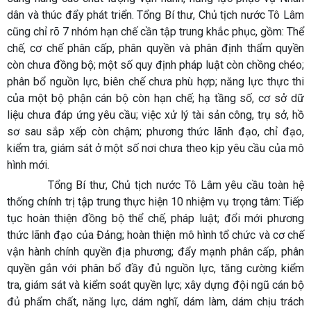
dân và thúc đẩy phát triển. Tổng Bí thư, Chủ tịch nước Tô Lâm
cũng chỉ rõ 7 nhóm hạn chế cần tập trung khắc phục, gồm: Thể
chế, cơ chế phân cấp, phân quyền và phân định thẩm quyền
còn chưa đồng bộ; một số quy định pháp luật còn chồng chéo;
phân bổ nguồn lực, biên chế chưa phù hợp; năng lực thực thi
của một bộ phận cán bộ còn hạn chế; hạ tầng số, cơ sở dữ
liệu chưa đáp ứng yêu cầu; việc xử lý tài sản công, trụ sở, hồ
sơ sau sắp xếp còn chậm; phương thức lãnh đạo, chỉ đạo,
kiểm tra, giám sát ở một số nơi chưa theo kịp yêu cầu của mô
hình mới.
Tổng Bí thư, Chủ tịch nước Tô Lâm yêu cầu toàn hệ
thống chính trị tập trung thực hiện 10 nhiệm vụ trọng tâm: Tiếp
tục hoàn thiện đồng bộ thể chế, pháp luật; đổi mới phương
thức lãnh đạo của Đảng; hoàn thiện mô hình tổ chức và cơ chế
vận hành chính quyền địa phương; đẩy mạnh phân cấp, phân
quyền gắn với phân bổ đầy đủ nguồn lực, tăng cường kiểm
tra, giám sát và kiểm soát quyền lực; xây dựng đội ngũ cán bộ
đủ phẩm chất, năng lực, dám nghĩ, dám làm, dám chịu trách