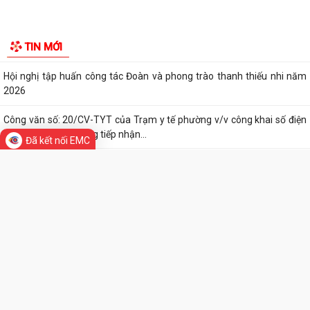
UBND phường triển khai công tác khám sức khoẻ định kỳ, khám sàng
lọc miễn phí cho người dân trên...
Ban đại diện Hội đồng quản trị Ngân hàng Chính sách xã hội phường
Kiến An tổ chức phiên họp giao...
TỪ NGÀY 08/8/2026: NHIỀU THỦ TỤC HÀNH CHÍNH TRỰC TUYẾN TẠI
THÀNH PHỐ HẢI PHÒNG ĐƯỢC THU PHÍ, LỆ PHÍ...
Đã kết nối EMC
Chi bộ trường Tiểu học Quang Trung kết nạp Đảng viên mới
Tổ Đại biểu số 05 HĐND thành phố tiếp xúc cử tri sau Kỳ họp thường lệ
TIN MỚI
giữa năm 2026 HĐND thành phố...
Hội nghị tập huấn công tác Đoàn và phong trào thanh thiếu nhi năm
2026
Công văn số: 20/CV-TYT của Trạm y tế phường v/v công khai số điện
thoại đường dây nóng tiếp nhận...
Lớp bồi dưỡng kiến thức An ninh phi truyền thống và Quản trị an ninh