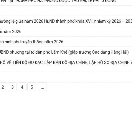
ẾN TẠI THÀNH PHỐ HẢI PHÒNG ĐƯỢC THU PHÍ, LỆ PHÍ "0 ĐỒNG"
 thường lệ giữa năm 2026 HĐND thành phố khóa XVII, nhiệm kỳ 2026 – 20
nhi năm 2026
 an ninh phi truyền thống năm 2026
UBND phường tại tổ dân phố Lãm Khê (giáp trường Cao đẳng Hàng Hải)
 VỀ TIẾN ĐỘ ĐO ĐẠC, LẬP BẢN ĐỒ ĐỊA CHÍNH, LẬP HỒ SƠ ĐỊA CHÍNH
2
3
4
5
...