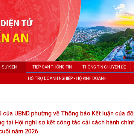
- SỰ KIỆN
TIẾP CẬN THÔNG TIN
THÔNG TIN CHUYÊN ĐỀ
HỖ TRỢ DOANH NGHIỆP - HỘ KINH DOANH
của UBND phường về Thông báo Kết luận của đồ
 tại Hội nghị sơ kết công tác cải cách hành chín
 cuối năm 2026