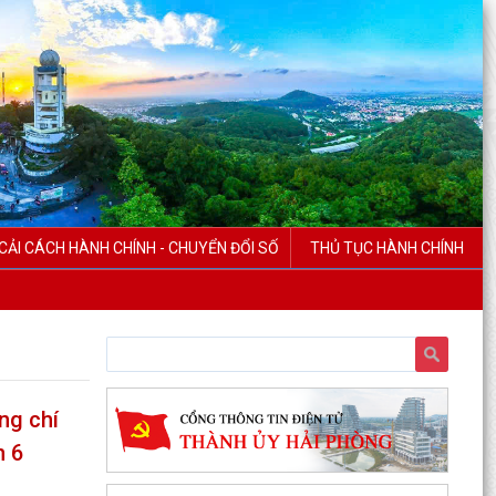
CẢI CÁCH HÀNH CHÍNH - CHUYỂN ĐỔI SỐ
THỦ TỤC HÀNH CHÍNH
ng chí
h 6