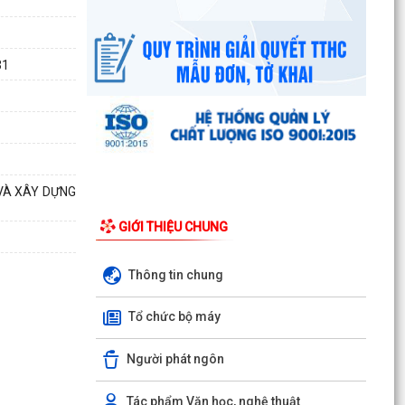
UBND phường triển khai công tác khám sức
khoẻ định kỳ, khám sàng lọc miễn phí cho người
dân trên...
31
Ban đại diện Hội đồng quản trị Ngân hàng Chính
sách xã hội phường Kiến An tổ chức phiên họp
giao...
TỪ NGÀY 08/8/2026: NHIỀU THỦ TỤC HÀNH
CHÍNH TRỰC TUYẾN TẠI THÀNH PHỐ HẢI
 VÀ XÂY DỰNG
PHÒNG ĐƯỢC THU PHÍ, LỆ PHÍ...
GIỚI THIỆU CHUNG
Chi bộ trường Tiểu học Quang Trung kết nạp
Đảng viên mới
Thông tin chung
Tổ Đại biểu số 05 HĐND thành phố tiếp xúc cử tri
Tổ chức bộ máy
sau Kỳ họp thường lệ giữa năm 2026 HĐND
thành phố...
Người phát ngôn
Hội nghị tập huấn công tác Đoàn và phong trào
thanh thiếu nhi năm 2026
Tác phẩm Văn học, nghệ thuật