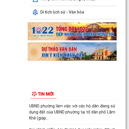
Công văn số: 20/CV-TYT của Trạm y tế phường
Di tích lịch sử - Văn hóa
v/v công khai số điện thoại đường dây nóng tiếp
nhận...
Lớp bồi dưỡng kiến thức An ninh phi truyền
thống và Quản trị an ninh phi truyền thống năm
2026
Công văn số 3357/UBND-KT ngày 28/7/2026
của UBND phường v/v phối hợp thông tin
chương trình khảo...
Kế hoạch số 265/KH-UBND ngày 3/8/2026 của
UBND phường về triển khai thực hiện Kế hoạch
TIN MỚI
số...
UBND phường làm việc với các hộ dân đang sử
dụng đất của UBND phường tại tổ dân phố Lãm
Khê (giáp...