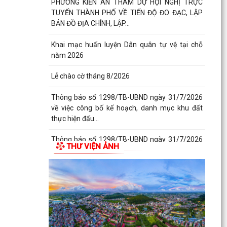
PHƯỜNG KIẾN AN THAM DỰ HỘI NGHỊ TRỰC
TUYẾN THÀNH PHỐ VỀ TIẾN ĐỘ ĐO ĐẠC, LẬP
BẢN ĐỒ ĐỊA CHÍNH, LẬP...
Khai mạc huấn luyện Dân quân tự vệ tại chỗ
năm 2026
Lễ chào cờ tháng 8/2026
Thông báo số 1298/TB-UBND ngày 31/7/2026
về việc công bố kế hoạch, danh mục khu đất
thực hiện đấu...
Thông báo số 1298/TB-UBND ngày 31/7/2026
THƯ VIỆN ẢNH
của UBND phường về việc công bố kế hoạch,
danh mục khu đất...
Công văn số: 3386/UBND-KT về viêc công khai
Quyết định số 2558/QĐ-UBND ngày 02/7/2026
của Ủy ban...
Các chí lãnh đạo Đảng ủy, HĐND, UBND phường