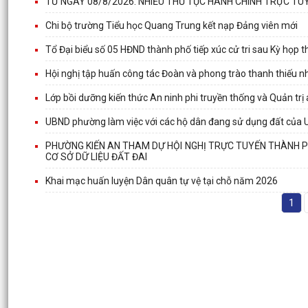
TỪ NGÀY 08/8/2026: NHIỀU THỦ TỤC HÀNH CHÍNH TRỰC TUY
Chi bộ trường Tiểu học Quang Trung kết nạp Đảng viên mới
Tổ Đại biểu số 05 HĐND thành phố tiếp xúc cử tri sau Kỳ họp
Hội nghị tập huấn công tác Đoàn và phong trào thanh thiếu 
Lớp bồi dưỡng kiến thức An ninh phi truyền thống và Quản trị
UBND phường làm việc với các hộ dân đang sử dụng đất của 
PHƯỜNG KIẾN AN THAM DỰ HỘI NGHỊ TRỰC TUYẾN THÀNH PHỐ
CƠ SỞ DỮ LIỆU ĐẤT ĐAI
Khai mạc huấn luyện Dân quân tự vệ tại chỗ năm 2026
1