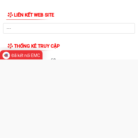
UBND phường làm việc với các hộ dân đang sử dụng đất của UBND
phường tại tổ dân phố Lãm Khê (giáp...
PHƯỜNG KIẾN AN THAM DỰ HỘI NGHỊ TRỰC TUYẾN THÀNH PHỐ VỀ
TIẾN ĐỘ ĐO ĐẠC, LẬP BẢN ĐỒ ĐỊA CHÍNH, LẬP...
Khai mạc huấn luyện Dân quân tự vệ tại chỗ năm 2026
Lễ chào cờ tháng 8/2026
Đã kết nối EMC
Thông báo số 1298/TB-UBND ngày 31/7/2026 về việc công bố kế
TIN MỚI
hoạch, danh mục khu đất thực hiện đấu...
Thông báo số 1298/TB-UBND ngày 31/7/2026 của UBND phường về
việc công bố kế hoạch, danh mục khu đất...
Công văn số: 3386/UBND-KT về viêc công khai Quyết định số
2558/QĐ-UBND ngày 02/7/2026 của Ủy ban...
Các chí lãnh đạo Đảng ủy, HĐND, UBND phường Kiến An và Công đoàn
phường dâng hương tưởng niệm đồng...