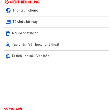
UBND phường triển khai công tác khám sức khoẻ định kỳ, khám sàng
lọc miễn phí cho người dân trên...
Ban đại diện Hội đồng quản trị Ngân hàng Chính sách xã hội phường
Kiến An tổ chức phiên họp giao...
TỪ NGÀY 08/8/2026: NHIỀU THỦ TỤC HÀNH CHÍNH TRỰC TUYẾN TẠI