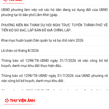
THÀNH PHỐ HẢI PHÒNG ĐƯỢC THU PHÍ, LỆ PHÍ...
Chi bộ trường Tiểu học Quang Trung kết nạp Đảng viên mới
Tổ Đại biểu số 05 HĐND thành phố tiếp xúc cử tri sau Kỳ họp thường lệ
giữa năm 2026 HĐND thành phố...
GIỚI THIỆU CHUNG
Hội nghị tập huấn công tác Đoàn và phong trào thanh thiếu nhi năm
Thông tin chung
2026
Tổ chức bộ máy
Công văn số: 20/CV-TYT của Trạm y tế phường v/v công khai số điện
thoại đường dây nóng tiếp nhận...
Người phát ngôn
Lớp bồi dưỡng kiến thức An ninh phi truyền thống và Quản trị an ninh
phi truyền thống năm 2026
Tác phẩm Văn học, nghệ thuật
Công văn số 3357/UBND-KT ngày 28/7/2026 của UBND phường v/v
Di tích lịch sử - Văn hóa
phối hợp thông tin chương trình khảo...
Kế hoạch số 265/KH-UBND ngày 3/8/2026 của UBND phường về triển
khai thực hiện Kế hoạch số...