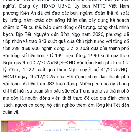
nghĩa”, Đảng ủy, HĐND, UBND, Ủy ban MTTQ Việt Nam
phường Kiến An đã chỉ đạo các ban, ngành, đoàn thể rà soát
kỹ lưỡng, nắm chắc đời sống Nhân dân, xây dựng kế hoạch
chăm lo Tết cụ thể, bảo đảm đúng đối tượng, công khai, minh
bạch. Dịp Tết Nguyên đán Bính Ngọ năm 2026, phường đã
tiếp nhận và trao 943 suất quà của Chủ tịch nước với tổng số
tiền 288 triệu 900 nghìn đồng; 3.212 suất quà của thành phố
với tổng số tiền hơn 7 tỷ 199 triệu đồng; 1.990 suất quà theo
Nghị quyết số 52/2025/NQ-HĐND với tổng kinh phí trên 6,2
tỷ đồng; 1.222 suất quà theo Nghị quyết số 41/2025/NQ-
HĐND ngày 10/12/2025 của Hội đồng nhân dân thành phố
với tổng số tiền trên 982 triệu đồng. Những con số ấy không
chỉ thể hiện sự quan tâm sâu sắc của Trung ương và thành phố
mà còn là nguồn động viên thiết thực để các gia đình chính
sách, người có công, hộ cận nghèo thêm ấm lòng khi Tết đến
xuân về.