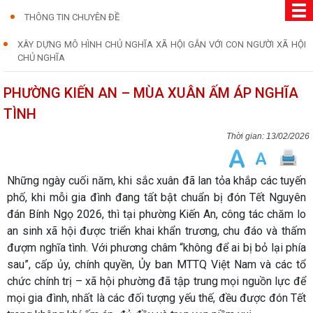
THÔNG TIN CHUYÊN ĐỀ
XÂY DỰNG MÔ HÌNH CHỦ NGHĨA XÃ HỘI GẮN VỚI CON NGƯỜI XÃ HỘI
CHỦ NGHĨA
PHƯỜNG KIẾN AN – MÙA XUÂN ẤM ÁP NGHĨA
TÌNH
13/02/2026
Những ngày cuối năm, khi sắc xuân đã lan tỏa khắp các tuyến
phố, khi mỗi gia đình đang tất bật chuẩn bị đón Tết Nguyên
đán Bính Ngọ 2026, thì tại phường Kiến An, công tác chăm lo
an sinh xã hội được triển khai khẩn trương, chu đáo và thấm
đượm nghĩa tình. Với phương châm “không để ai bị bỏ lại phía
sau”, cấp ủy, chính quyền, Ủy ban MTTQ Việt Nam và các tổ
chức chính trị – xã hội phường đã tập trung mọi nguồn lực để
mọi gia đình, nhất là các đối tượng yếu thế, đều được đón Tết