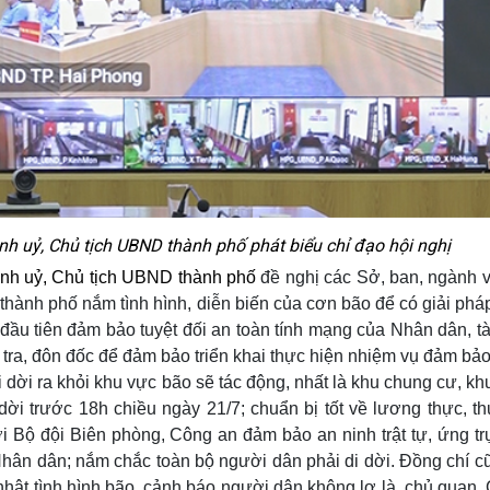
h uỷ, Chủ tịch UBND thành phố phát biểu chỉ đạo hội nghị
nh uỷ, Chủ tịch UBND thành phố
đề nghị các Sở, ban, ngành v
ành phố nắm tình hình, diễn biến của cơn bão để có giải pháp 
 đầu tiên đảm bảo tuyệt đối an toàn tính mạng của Nhân dân, tà
tra, đôn đốc để đảm bảo triển khai thực hiện nhiệm vụ đảm bảo
dời ra khỏi khu vực bão sẽ tác động, nhất là khu chung cư, kh
dời trước 18h chiều ngày 21/7; chuẩn bị tốt về lương thực, t
ới Bộ đội Biên phòng, Công an đảm bảo an ninh trật tự, ứng trự
Nhân dân; nắm chắc toàn bộ người dân phải di dời. Đồng chí cũ
 nhật tình hình bão, cảnh báo người dân không lơ là, chủ quan.