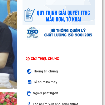
Công văn số: 20/CV-TYT của Trạm y tế phường
v/v công khai số điện thoại đường dây nóng tiếp
nhận...
Lớp bồi dưỡng kiến thức An ninh phi truyền
thống và Quản trị an ninh phi truyền thống năm
2026
UBND phường làm việc với các hộ dân đang sử
dụng đất của UBND phường tại tổ dân phố Lãm
GIỚI THIỆU CHUNG
Khê (giáp...
PHƯỜNG KIẾN AN THAM DỰ HỘI NGHỊ TRỰC
Thông tin chung
TUYẾN THÀNH PHỐ VỀ TIẾN ĐỘ ĐO ĐẠC, LẬP
BẢN ĐỒ ĐỊA CHÍNH, LẬP...
Tổ chức bộ máy
Khai mạc huấn luyện Dân quân tự vệ tại chỗ
Người phát ngôn
năm 2026
Lễ chào cờ tháng 8/2026
Tác phẩm Văn học, nghệ thuật