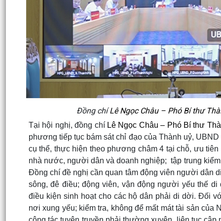
Đồng chí
Lê Ngọc Châu – Phó Bí thư Thàn
Tại hội nghị, đồng chí
Lê Ngọc Châu – Phó Bí thư Thà
phương tiếp tục bám sát chỉ đạo của Thành uỷ, UBND th
cụ thể, thực hiện theo phương châm 4 tại chỗ, ưu tiên
nhà nước, người dân và doanh nghiệp; tập trung kiểm 
Đồng chí đề nghị cần quan tâm động viên người dân di 
sông, đê điều; động viên, vận động người yếu thế di 
điều kiện sinh hoạt cho các hộ dân phải di dời. Đối v
nơi xung yếu; kiểm tra, không để mất mát tài sản của 
công tác tuyên truyền phải thường xuyên, liên tục cập