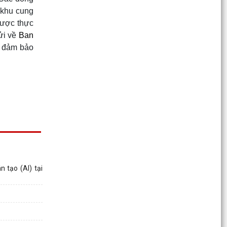
THÔNG BÁO số 1279/TB-UBND ngày
 khu cung
27/7/2026 của UBND phường về việc phân công
được thực
xử lý các thông tin,...
ửi về
Ban
Học sinh Trường Tiểu học Trần Thành Ngọ đạt
i đảm bảo
nhiều thành tích xuất sắc tại các cuộc thi cấp
quốc gia
Công văn V/v công bố công khai Danh mục hồ,
ao, đầm, phá không được san lấp trên địa bàn
thành phố...
QUYẾT ĐỊNH Về việc phê duyệt phương án bố trí
tái định cư khi Nhà nước thu hồi đất thực hiện
Dự án...
 tạo (AI) tại
QUYẾT ĐỊNH Về việc phê duyệt giá đất cụ thể và
phương án bồi thường, hỗ trợ, tái định cư khi
Nhà...
Công văn số 3342 /UBND-VP ngày 27/7/2026
của UBND phường về việc triển khai thực hiện