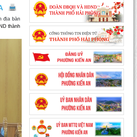
n địa bàn
BND thành