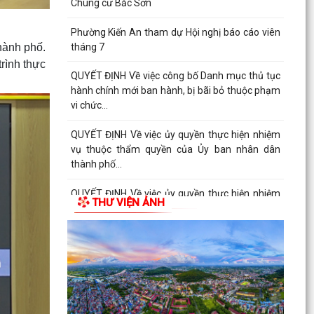
Chung cư Bắc Sơn
Phường Kiến An tham dự Hội nghị báo cáo viên
hành phố.
tháng 7
rình thực
QUYẾT ĐỊNH Về việc công bố Danh mục thủ tục
hành chính mới ban hành, bị bãi bỏ thuộc phạm
vi chức...
QUYẾT ĐỊNH Về việc ủy quyền thực hiện nhiệm
vụ thuộc thẩm quyền của Ủy ban nhân dân
thành phố...
QUYẾT ĐỊNH Về việc ủy quyền thực hiện nhiệm
THƯ VIỆN ẢNH
vụ thuộc thẩm quyền của Ủy ban nhân dân
thành phố...
Tập huấn, bồi dưỡng nghiệp vụ công tác Đảng
năm 2026
Phường Kiến An tham gia Hội nghị toàn quốc
nghiên cứu, học tập, quán triệt và triển khai thực