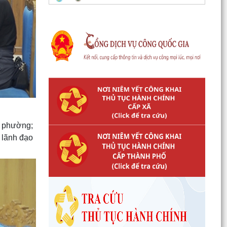
D phường;
 lãnh đạo