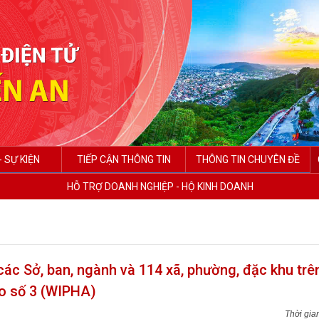
- SỰ KIỆN
TIẾP CẬN THÔNG TIN
THÔNG TIN CHUYÊN ĐỀ
HỖ TRỢ DOANH NGHIỆP - HỘ KINH DOANH
ác Sở, ban, ngành và 114 xã, phường, đặc khu trê
ão số 3 (WIPHA)