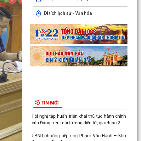
Thông báo số 1298/TB-UBND ngày 31/7/2026
Di tích lịch sử - Văn hóa
của UBND phường về việc công bố kế hoạch,
danh mục khu đất...
Các chí lãnh đạo Đảng ủy, HĐND, UBND phường
Kiến An và Công đoàn phường dâng hương
tưởng niệm đồng...
Phường Kiến An tặng quà chúc mừng cán bộ,
chiến sĩ Lữ đoàn vận tải 653 hoàn thành xuất
sắc nhiệm vụ...
Ban vận động thành lập Hội Doanh nghiệp họp
chuẩn bị công tác tổ chức Đại hội thành lập Hội
TIN MỚI
Doanh...
Hội nghị tập huấn triển khai thủ tục hành chính
của Đảng trên môi trường điện tử, giai đoạn 2
UBND phường tiếp ông Phạm Văn Hành – Khu