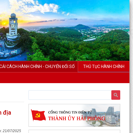
CẢI CÁCH HÀNH CHÍNH - CHUYỂN ĐỔI SỐ
THỦ TỤC HÀNH CHÍNH
n địa
21/07/2025