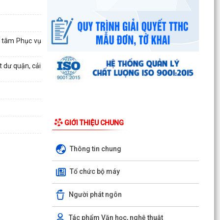
g tâm Phục vụ
 dư quận, cải
GIỚI THIỆU CHUNG
Thông tin chung
Tổ chức bộ máy
Người phát ngôn
Công văn số 3385/UBND-KT ngày 29/7/2026
của UBND phường v/v công khai Quyết định của
Tác phẩm Văn học, nghệ thuật