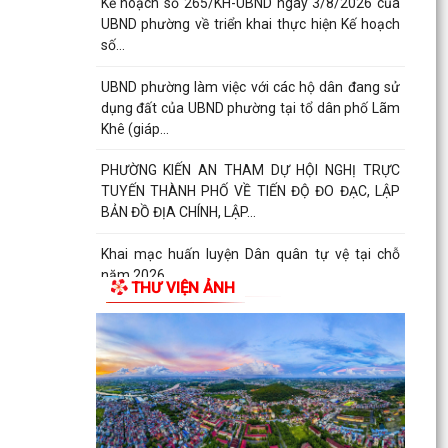
Kế hoạch số 265/KH-UBND ngày 3/8/2026 của
UBND phường về triển khai thực hiện Kế hoạch
số...
UBND phường làm việc với các hộ dân đang sử
dụng đất của UBND phường tại tổ dân phố Lãm
Khê (giáp...
PHƯỜNG KIẾN AN THAM DỰ HỘI NGHỊ TRỰC
TUYẾN THÀNH PHỐ VỀ TIẾN ĐỘ ĐO ĐẠC, LẬP
BẢN ĐỒ ĐỊA CHÍNH, LẬP...
Khai mạc huấn luyện Dân quân tự vệ tại chỗ
năm 2026
THƯ VIỆN ẢNH
Lễ chào cờ tháng 8/2026
Thông báo số 1298/TB-UBND ngày 31/7/2026
về việc công bố kế hoạch, danh mục khu đất
thực hiện đấu...
Thông báo số 1298/TB-UBND ngày 31/7/2026