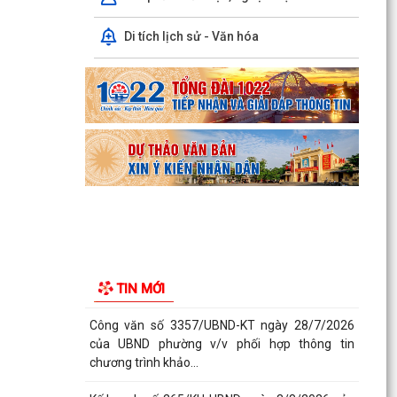
Chủ tịch Ủy...
Di tích lịch sử - Văn hóa
Tổ Đại biểu số 05 HĐND thành phố tiếp xúc cử tri
sau Kỳ họp thường lệ giữa năm 2026 HĐND
thành phố...
Hội nghị tập huấn công tác Đoàn và phong trào
thanh thiếu nhi năm 2026
Công văn số: 20/CV-TYT của Trạm y tế phường
v/v công khai số điện thoại đường dây nóng tiếp
nhận...
Lớp bồi dưỡng kiến thức An ninh phi truyền
thống và Quản trị an ninh phi truyền thống năm
TIN MỚI
2026
Công văn số 3357/UBND-KT ngày 28/7/2026
của UBND phường v/v phối hợp thông tin
chương trình khảo...