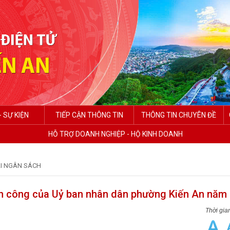
- SỰ KIỆN
TIẾP CẬN THÔNG TIN
THÔNG TIN CHUYÊN ĐỀ
HỖ TRỢ DOANH NGHIỆP - HỘ KINH DOANH
I NGÂN SÁCH
ản công của Uỷ ban nhân dân phường Kiến An năm