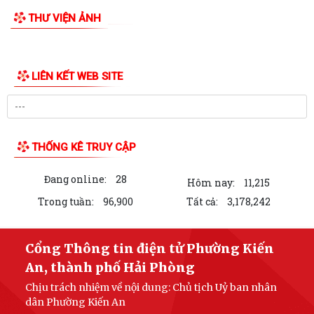
THƯ VIỆN ẢNH
PHƯỜNG KIẾN AN THAM DỰ HỘI NGHỊ TRỰC TUYẾN THÀNH PHỐ VỀ
TIẾN ĐỘ ĐO ĐẠC, LẬP BẢN ĐỒ ĐỊA CHÍNH, LẬP...
Khai mạc huấn luyện Dân quân tự vệ tại chỗ năm 2026
Lễ chào cờ tháng 8/2026
Thông báo số 1298/TB-UBND ngày 31/7/2026 về việc công bố kế
hoạch, danh mục khu đất thực hiện đấu...
Thông báo số 1298/TB-UBND ngày 31/7/2026 của UBND phường về
việc công bố kế hoạch, danh mục khu đất...
Công văn số: 3386/UBND-KT về viêc công khai Quyết định số
LIÊN KẾT WEB SITE
2558/QĐ-UBND ngày 02/7/2026 của Ủy ban...
Các chí lãnh đạo Đảng ủy, HĐND, UBND phường Kiến An và Công đoàn
phường dâng hương tưởng niệm đồng...
THỐNG KÊ TRUY CẬP
Công văn số 3385/UBND-KT ngày 29/7/2026 của UBND phường v/v
công khai Quyết định của Chủ tịch Ủy...
Đang online:
28