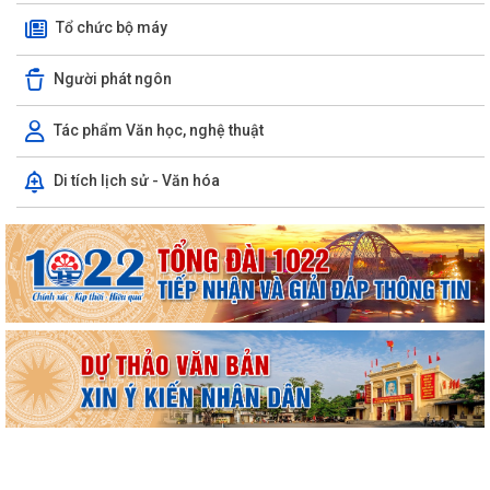
Tổ chức bộ máy
Người phát ngôn
Tác phẩm Văn học, nghệ thuật
Di tích lịch sử - Văn hóa
UBND phường triển khai công tác khám sức khoẻ định kỳ, khám sàng
lọc miễn phí cho người dân trên...
Ban đại diện Hội đồng quản trị Ngân hàng Chính sách xã hội phường
Kiến An tổ chức phiên họp giao...
TỪ NGÀY 08/8/2026: NHIỀU THỦ TỤC HÀNH CHÍNH TRỰC TUYẾN TẠI
THÀNH PHỐ HẢI PHÒNG ĐƯỢC THU PHÍ, LỆ PHÍ...
Chi bộ trường Tiểu học Quang Trung kết nạp Đảng viên mới