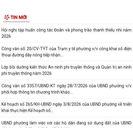
Tổ Đại biểu số 05 HĐND thành phố tiếp xúc cử tri sau Kỳ họp thường lệ
TIN MỚI
giữa năm 2026 HĐND thành phố...
Hội nghị tập huấn công tác Đoàn và phong trào thanh thiếu nhi năm
2026
Công văn số: 20/CV-TYT của Trạm y tế phường v/v công khai số điện
thoại đường dây nóng tiếp nhận...
Lớp bồi dưỡng kiến thức An ninh phi truyền thống và Quản trị an ninh
phi truyền thống năm 2026
Công văn số 3357/UBND-KT ngày 28/7/2026 của UBND phường v/v
phối hợp thông tin chương trình khảo...
Kế hoạch số 265/KH-UBND ngày 3/8/2026 của UBND phường về triển
khai thực hiện Kế hoạch số...
UBND phường làm việc với các hộ dân đang sử dụng đất của UBND
phường tại tổ dân phố Lãm Khê (giáp...