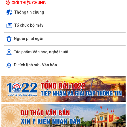
GIỚI THIỆU CHUNG
Thông tin chung
Tổ chức bộ máy
Người phát ngôn
Tác phẩm Văn học, nghệ thuật
Di tích lịch sử - Văn hóa
UBND phường triển khai công tác khám sức khoẻ định kỳ, khám sàng
lọc miễn phí cho người dân trên...
Ban đại diện Hội đồng quản trị Ngân hàng Chính sách xã hội phường
Kiến An tổ chức phiên họp giao...
TỪ NGÀY 08/8/2026: NHIỀU THỦ TỤC HÀNH CHÍNH TRỰC TUYẾN TẠI