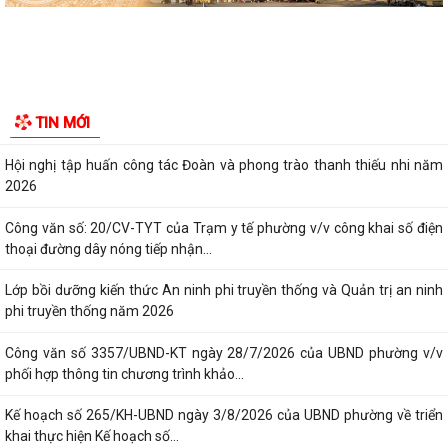
THÀNH PHỐ HẢI PHÒNG ĐƯỢC THU PHÍ, LỆ PHÍ...
Chi bộ trường Tiểu học Quang Trung kết nạp Đảng viên mới
Tổ Đại biểu số 05 HĐND thành phố tiếp xúc cử tri sau Kỳ họp thường lệ
TIN MỚI
giữa năm 2026 HĐND thành phố...
Hội nghị tập huấn công tác Đoàn và phong trào thanh thiếu nhi năm
2026
Công văn số: 20/CV-TYT của Trạm y tế phường v/v công khai số điện
thoại đường dây nóng tiếp nhận...
Lớp bồi dưỡng kiến thức An ninh phi truyền thống và Quản trị an ninh
phi truyền thống năm 2026
Công văn số 3357/UBND-KT ngày 28/7/2026 của UBND phường v/v
phối hợp thông tin chương trình khảo...
Kế hoạch số 265/KH-UBND ngày 3/8/2026 của UBND phường về triển
khai thực hiện Kế hoạch số...