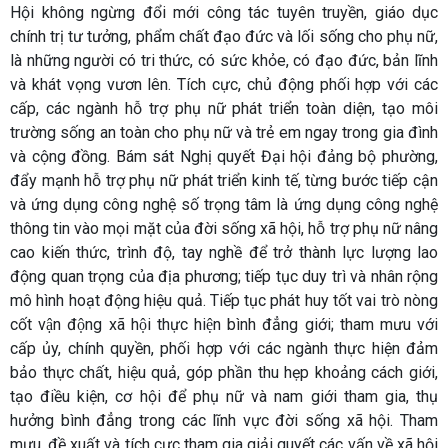
Hội không ngừng đổi mới công tác tuyên truyền, giáo dục
chính trị tư tưởng, phẩm chất đạo đức và lối sống cho phụ nữ,
là những người có tri thức, có sức khỏe, có đạo đức, bản lĩnh
và khát vọng vươn lên. Tích cực, chủ động phối hợp với các
cấp, các ngành hỗ trợ phụ nữ phát triển toàn diện, tạo môi
trường sống an toàn cho phụ nữ và trẻ em ngay trong gia đình
và cộng đồng. Bám sát Nghị quyết Đại hội đảng bộ phường,
đẩy mạnh hỗ trợ phụ nữ phát triển kinh tế, từng bước tiếp cận
và ứng dụng công nghệ số trọng tâm là ứng dụng công nghệ
thông tin vào mọi mặt của đời sống xã hội, hỗ trợ phụ nữ nâng
cao kiến thức, trình độ, tay nghề để trở thành lực lượng lao
động quan trọng của địa phương; tiếp tục duy trì và nhân rộng
mô hình hoạt động hiệu quả. Tiếp tục phát huy tốt vai trò nòng
cốt vận động xã hội thực hiện bình đẳng giới; tham mưu với
cấp ủy, chính quyền, phối hợp với các ngành thực hiện đảm
bảo thực chất, hiệu quả, góp phần thu hẹp khoảng cách giới,
tạo điều kiện, cơ hội để phụ nữ và nam giới tham gia, thụ
hưởng bình đẳng trong các lĩnh vực đời sống xã hội. Tham
mưu, đề xuất và tích cực tham gia giải quyết các vấn về xã hội