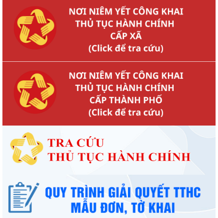
Kế hoạch số 265/KH-UBND ngày 3/8/2026 của UBND phường về triển
khai thực hiện Kế hoạch số...
UBND phường làm việc với các hộ dân đang sử dụng đất của UBND
phường tại tổ dân phố Lãm Khê (giáp...
PHƯỜNG KIẾN AN THAM DỰ HỘI NGHỊ TRỰC TUYẾN THÀNH PHỐ VỀ
TIẾN ĐỘ ĐO ĐẠC, LẬP BẢN ĐỒ ĐỊA CHÍNH, LẬP...
Khai mạc huấn luyện Dân quân tự vệ tại chỗ năm 2026
Lễ chào cờ tháng 8/2026
Thông báo số 1298/TB-UBND ngày 31/7/2026 về việc công bố kế
hoạch, danh mục khu đất thực hiện đấu...
Thông báo số 1298/TB-UBND ngày 31/7/2026 của UBND phường về
việc công bố kế hoạch, danh mục khu đất...
Công văn số: 3386/UBND-KT về viêc công khai Quyết định số
2558/QĐ-UBND ngày 02/7/2026 của Ủy ban...