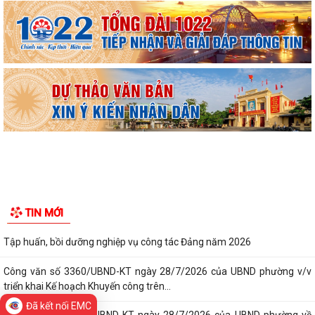
Hội nghị tập huấn triển khai thủ tục hành chính của Đảng trên môi
trường điện tử, giai đoạn 2
UBND phường tiếp ông Phạm Văn Hành – Khu Chung cư Bắc Sơn
Phường Kiến An tham dự Hội nghị báo cáo viên tháng 7
QUYẾT ĐỊNH Về việc công bố Danh mục thủ tục hành chính mới ban
hành, bị bãi bỏ thuộc phạm vi chức...
QUYẾT ĐỊNH Về việc ủy quyền thực hiện nhiệm vụ thuộc thẩm quyền
của Ủy ban nhân dân thành phố...
QUYẾT ĐỊNH Về việc ủy quyền thực hiện nhiệm vụ thuộc thẩm quyền
TIN MỚI
của Ủy ban nhân dân thành phố...
Tập huấn, bồi dưỡng nghiệp vụ công tác Đảng năm 2026
Công văn số 3360/UBND-KT ngày 28/7/2026 của UBND phường v/v
triển khai Kế hoạch Khuyến công trên...
Đã kết nối EMC