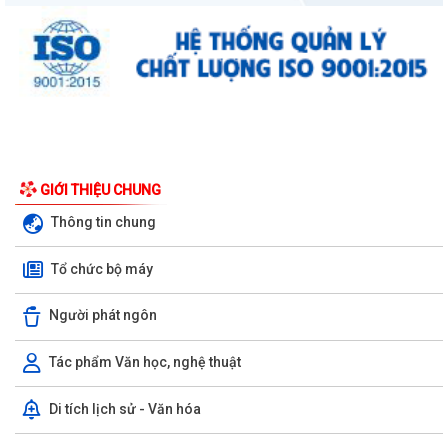
Các chí lãnh đạo Đảng ủy, HĐND, UBND phường Kiến An và Công đoàn
phường dâng hương tưởng niệm đồng...
Công văn số 3385/UBND-KT ngày 29/7/2026 của UBND phường v/v
công khai Quyết định của Chủ tịch Ủy...
Công văn số:3384/UBND-KT ngày 29/7/2026 của UBND phường v/v
công khai Quyết định số 2622/QĐ-UBND...
GIỚI THIỆU CHUNG
Nghị quyết số 23/2026/NQ-HĐND ngày 28/7/2026 của Hội đồng nhân
Thông tin chung
dân thành phố Hải Phòng Quy định mức...
Tổ chức bộ máy
Kế hoạch số 274/KH-UBND ngày 30/7/2026 của UBND phường về thực
hiện Nghị quyết số 01/2026/NQ-HĐND,...
Người phát ngôn
Phường Kiến An tặng quà chúc mừng cán bộ, chiến sĩ Lữ đoàn vận tải
653 hoàn thành xuất sắc nhiệm vụ...
Tác phẩm Văn học, nghệ thuật
Ban vận động thành lập Hội Doanh nghiệp họp chuẩn bị công tác tổ
Di tích lịch sử - Văn hóa
chức Đại hội thành lập Hội Doanh...