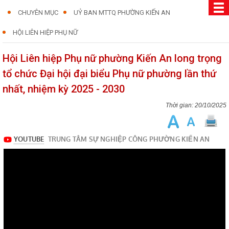
CHUYÊN MỤC
UỶ BAN MTTQ PHƯỜNG KIẾN AN
HỘI LIÊN HIỆP PHỤ NỮ
Hội Liên hiệp Phụ nữ phường Kiến An long trọng
tổ chức Đại hội đại biểu Phụ nữ phường lần thứ
nhất, nhiệm kỳ 2025 - 2030
20/10/2025