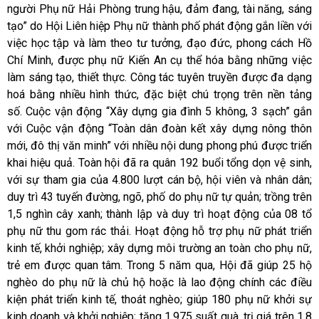
người Phụ nữ Hải Phòng trung hậu, đảm đang, tài năng, sáng
tạo” do Hội Liên hiệp Phụ nữ thành phố phát động gắn
liền với
việc học tập và làm theo tư tưởng, đạo đức, phong cách Hồ
Chí Minh,
được phụ nữ Kiến An cụ thể hóa bằng những việc
làm sáng tạo, thiết thực. Công tác tuyên truyền được đa dạng
hoá bằng nhiều hình thức, đặc biệt chú trọng trên nền tảng
số.
Cuộc vận động “Xây dựng gia đình 5 không, 3 sạch” gắn
với Cuộc vận động “Toàn dân đoàn kết xây dựng nông thôn
mới, đô thị văn minh” với nhiều nội dung phong phú
được triển
khai hiệu quả. Toàn hội đã ra quân 192 buổi tổng dọn vệ sinh,
với sự tham gia của 4.800 lượt cán bộ, hội viên và nhân dân;
duy trì 43 tuyến đường, ngõ, phố do phụ nữ tự quản; trồng trên
1,5 nghìn cây xanh; thành lập và duy trì hoạt động của 08 tổ
phụ nữ thu gom rác thải. Hoạt động hỗ trợ phụ nữ phát triển
kinh tế, khởi nghiệp; xây dựng môi trường an toàn cho phụ nữ,
trẻ em được quan tâm. Trong 5 năm qua, Hội đã giúp 25 hộ
nghèo do phụ nữ là chủ hộ hoặc là lao động chính các điều
kiện phát triển kinh tế, thoát nghèo; giúp 180 phụ nữ khởi sự
kinh doanh và khởi nghiệp; tặng 1.975 suất quà, trị giá trên 1,8