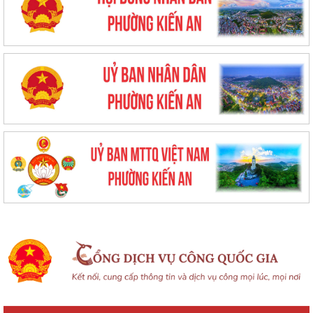
TỪ NGÀY 08/8/2026: NHIỀU THỦ TỤC HÀNH CHÍNH TRỰC TUYẾN TẠI
THÀNH PHỐ HẢI PHÒNG ĐƯỢC THU PHÍ, LỆ PHÍ...
Chi bộ trường Tiểu học Quang Trung kết nạp Đảng viên mới
Tổ Đại biểu số 05 HĐND thành phố tiếp xúc cử tri sau Kỳ họp thường lệ
giữa năm 2026 HĐND thành phố...
Hội nghị tập huấn công tác Đoàn và phong trào thanh thiếu nhi năm
2026
Công văn số: 20/CV-TYT của Trạm y tế phường v/v công khai số điện
thoại đường dây nóng tiếp nhận...
Lớp bồi dưỡng kiến thức An ninh phi truyền thống và Quản trị an ninh
phi truyền thống năm 2026
Công văn số 3357/UBND-KT ngày 28/7/2026 của UBND phường v/v
phối hợp thông tin chương trình khảo...