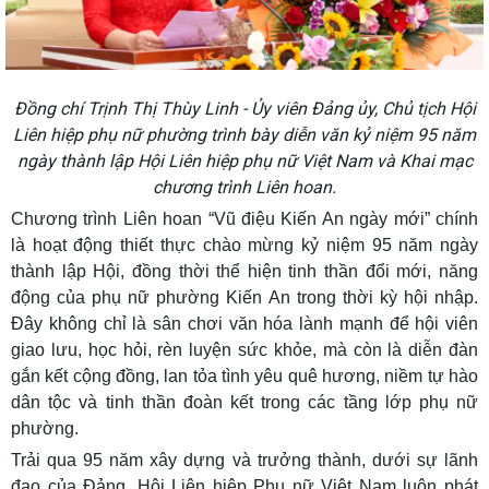
Đồng chí Trịnh Thị Thùy Linh - Ủy viên Đảng ủy, Chủ tịch Hội
Liên hiệp phụ nữ phường trình bày diễn văn kỷ niệm 95 năm
ngày thành lập Hội Liên hiệp phụ nữ Việt Nam và Khai mạc
chương trình Liên hoan.
Chương trình Liên hoan “Vũ điệu Kiến An ngày mới” chính
là hoạt động thiết thực chào mừng kỷ niệm 95 năm ngày
thành lập Hội, đồng thời thể hiện tinh thần đổi mới, năng
động của phụ nữ phường Kiến An trong thời kỳ hội nhập.
Đây không chỉ là sân chơi văn hóa lành mạnh để hội viên
giao lưu, học hỏi, rèn luyện sức khỏe, mà còn là diễn đàn
gắn kết cộng đồng, lan tỏa tình yêu quê hương, niềm tự hào
dân tộc và tinh thần đoàn kết trong các tầng lớp phụ nữ
phường.
Trải qua 95 năm xây dựng và trưởng thành, dưới sự lãnh
đạo của Đảng, Hội Liên hiệp Phụ nữ Việt Nam luôn phát