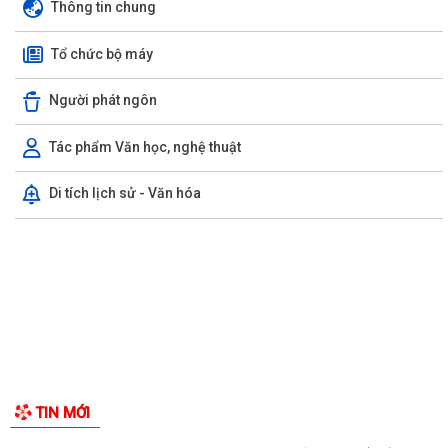
UBND phường triển khai công tác khám sức khoẻ định kỳ, khám sàng
GIỚI THIỆU CHUNG
lọc miễn phí cho người dân trên...
Thông tin chung
Ban đại diện Hội đồng quản trị Ngân hàng Chính sách xã hội phường
Tổ chức bộ máy
Kiến An tổ chức phiên họp giao...
TỪ NGÀY 08/8/2026: NHIỀU THỦ TỤC HÀNH CHÍNH TRỰC TUYẾN TẠI
Người phát ngôn
THÀNH PHỐ HẢI PHÒNG ĐƯỢC THU PHÍ, LỆ PHÍ...
Tác phẩm Văn học, nghệ thuật
Chi bộ trường Tiểu học Quang Trung kết nạp Đảng viên mới
Di tích lịch sử - Văn hóa
Tổ Đại biểu số 05 HĐND thành phố tiếp xúc cử tri sau Kỳ họp thường lệ
giữa năm 2026 HĐND thành phố...
Hội nghị tập huấn công tác Đoàn và phong trào thanh thiếu nhi năm
2026