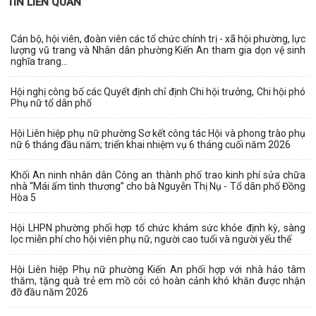
TIN LIÊN QUAN
Cán bộ, hội viên, đoàn viên các tổ chức chính trị - xã hội phường, lực
lượng vũ trang và Nhân dân phường Kiến An tham gia dọn vệ sinh
nghĩa trang...
Hội nghị công bố các Quyết định chỉ định Chi hội trưởng, Chi hội phó
Phụ nữ tổ dân phố
Hội Liên hiệp phụ nữ phường Sơ kết công tác Hội và phong trào phụ
nữ 6 tháng đầu năm; triển khai nhiệm vụ 6 tháng cuối năm 2026
Khối An ninh nhân dân Công an thành phố trao kinh phí sửa chữa
nhà “Mái ấm tình thương” cho bà Nguyễn Thị Nụ - Tổ dân phố Đồng
Hòa 5
Hội LHPN phường phối hợp tổ chức khám sức khỏe định kỳ, sàng
lọc miễn phí cho hội viên phụ nữ, người cao tuổi và người yếu thế
Hội Liên hiệp Phụ nữ phường Kiến An phối hợp với nhà hảo tâm
thăm, tặng quà trẻ em mồ côi có hoàn cảnh khó khăn được nhận
đỡ đầu năm 2026