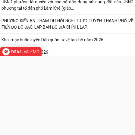
Công văn số: 20/CV-TYT của Trạm y tế phường v/v công khai số điện
thoại đường dây nóng tiếp nhận...
Lớp bồi dưỡng kiến thức An ninh phi truyền thống và Quản trị an ninh
phi truyền thống năm 2026
Công văn số 3357/UBND-KT ngày 28/7/2026 của UBND phường v/v
phối hợp thông tin chương trình khảo...
Đã kết nối EMC
Kế hoạch số 265/KH-UBND ngày 3/8/2026 của UBND phường về triển
TIN MỚI
khai thực hiện Kế hoạch số...
UBND phường làm việc với các hộ dân đang sử dụng đất của UBND
phường tại tổ dân phố Lãm Khê (giáp...
PHƯỜNG KIẾN AN THAM DỰ HỘI NGHỊ TRỰC TUYẾN THÀNH PHỐ VỀ
TIẾN ĐỘ ĐO ĐẠC, LẬP BẢN ĐỒ ĐỊA CHÍNH, LẬP...
Khai mạc huấn luyện Dân quân tự vệ tại chỗ năm 2026
Lễ chào cờ tháng 8/2026