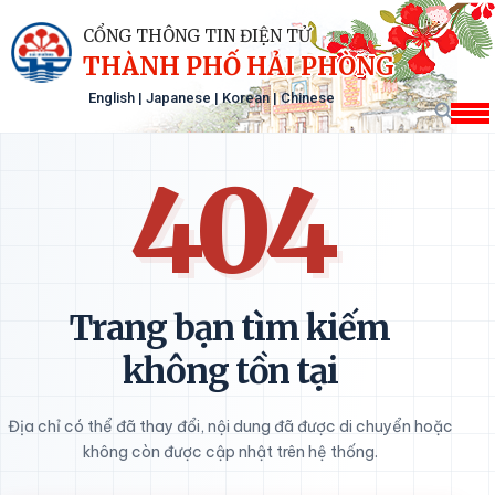
CỔNG THÔNG TIN ĐIỆN TỬ
THÀNH PHỐ HẢI PHÒNG
English
|
Japanese
|
Korean
|
Chinese
404
Trang bạn tìm kiếm
không tồn tại
Địa chỉ có thể đã thay đổi, nội dung đã được di chuyển hoặc
không còn được cập nhật trên hệ thống.