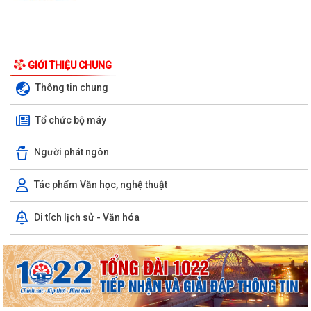
UBND phường triển khai công tác khám sức khoẻ định kỳ, khám sàng
GIỚI THIỆU CHUNG
lọc miễn phí cho người dân trên...
Thông tin chung
Ban đại diện Hội đồng quản trị Ngân hàng Chính sách xã hội phường
Tổ chức bộ máy
Kiến An tổ chức phiên họp giao...
TỪ NGÀY 08/8/2026: NHIỀU THỦ TỤC HÀNH CHÍNH TRỰC TUYẾN TẠI
Người phát ngôn
THÀNH PHỐ HẢI PHÒNG ĐƯỢC THU PHÍ, LỆ PHÍ...
Tác phẩm Văn học, nghệ thuật
Chi bộ trường Tiểu học Quang Trung kết nạp Đảng viên mới
Di tích lịch sử - Văn hóa
Tổ Đại biểu số 05 HĐND thành phố tiếp xúc cử tri sau Kỳ họp thường lệ
giữa năm 2026 HĐND thành phố...
Hội nghị tập huấn công tác Đoàn và phong trào thanh thiếu nhi năm
2026
Công văn số: 20/CV-TYT của Trạm y tế phường v/v công khai số điện