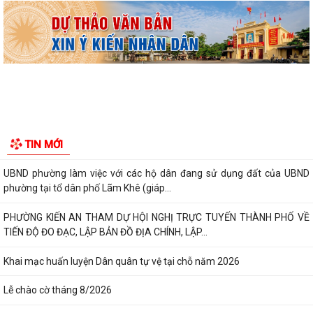
thoại đường dây nóng tiếp nhận...
Lớp bồi dưỡng kiến thức An ninh phi truyền thống và Quản trị an ninh
phi truyền thống năm 2026
Công văn số 3357/UBND-KT ngày 28/7/2026 của UBND phường v/v
phối hợp thông tin chương trình khảo...
Kế hoạch số 265/KH-UBND ngày 3/8/2026 của UBND phường về triển
TIN MỚI
khai thực hiện Kế hoạch số...
UBND phường làm việc với các hộ dân đang sử dụng đất của UBND
phường tại tổ dân phố Lãm Khê (giáp...
PHƯỜNG KIẾN AN THAM DỰ HỘI NGHỊ TRỰC TUYẾN THÀNH PHỐ VỀ
TIẾN ĐỘ ĐO ĐẠC, LẬP BẢN ĐỒ ĐỊA CHÍNH, LẬP...
Khai mạc huấn luyện Dân quân tự vệ tại chỗ năm 2026
Lễ chào cờ tháng 8/2026