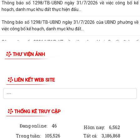
Thông báo số 1298/TB-UBND ngày 31/7/2026 về việc công bố kế
hoạch, danh mục khu đất thực hiện đấu...
Thông báo số 1298/TB-UBND ngày 31/7/2026 của UBND phường về
việc công bố kế hoạch, danh mục khu đất...
Công văn số: 3386/UBND-KT về viêc công khai Quyết định số
2558/QĐ-UBND ngày 02/7/2026 của Ủy ban...
THƯ VIỆN ẢNH
Các chí lãnh đạo Đảng ủy, HĐND, UBND phường Kiến An và Công đoàn
phường dâng hương tưởng niệm đồng...
LIÊN KẾT WEB SITE
Công văn số 3385/UBND-KT ngày 29/7/2026 của UBND phường v/v
công khai Quyết định của Chủ tịch Ủy...
Công văn số:3384/UBND-KT ngày 29/7/2026 của UBND phường v/v
công khai Quyết định số 2622/QĐ-UBND...
THỐNG KÊ TRUY CẬP
Nghị quyết số 23/2026/NQ-HĐND ngày 28/7/2026 của Hội đồng nhân
Đang online:
46
dân thành phố Hải Phòng Quy định mức...
Hôm nay:
6,562
Trong tuần:
105,526
Tất cả:
3,186,868
Kế hoạch số 274/KH-UBND ngày 30/7/2026 của UBND phường về thực