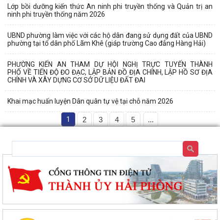
Lớp bồi dưỡng kiến thức An ninh phi truyền thống và Quản trị an
ninh phi truyền thống năm 2026
UBND phường làm việc với các hộ dân đang sử dụng đất của UBND
phường tại tổ dân phố Lãm Khê (giáp trường Cao đẳng Hàng Hải)
PHƯỜNG KIẾN AN THAM DỰ HỘI NGHỊ TRỰC TUYẾN THÀNH
PHỐ VỀ TIẾN ĐỘ ĐO ĐẠC, LẬP BẢN ĐỒ ĐỊA CHÍNH, LẬP HỒ SƠ ĐỊA
CHÍNH VÀ XÂY DỰNG CƠ SỞ DỮ LIỆU ĐẤT ĐAI
Khai mạc huấn luyện Dân quân tự vệ tại chỗ năm 2026
1
2
3
4
5
...