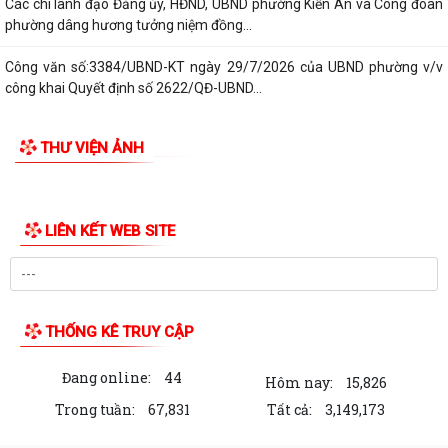
Công văn số: 3386/UBND-KT về viêc công khai Quyết định số
2558/QĐ-UBND ngày 02/7/2026 của Ủy ban...
Các chí lãnh đạo Đảng ủy, HĐND, UBND phường Kiến An và Công đoàn
phường dâng hương tưởng niệm đồng...
Công văn số:3384/UBND-KT ngày 29/7/2026 của UBND phường v/v
công khai Quyết định số 2622/QĐ-UBND...
Phường Kiến An tặng quà chúc mừng cán bộ, chiến sĩ Lữ đoàn vận tải
THƯ VIỆN ẢNH
653 hoàn thành xuất sắc nhiệm vụ...
Ban vận động thành lập Hội Doanh nghiệp họp chuẩn bị công tác tổ
chức Đại hội thành lập Hội Doanh...
LIÊN KẾT WEB SITE
Hội nghị tập huấn triển khai thủ tục hành chính của Đảng trên môi
trường điện tử, giai đoạn 2
UBND phường tiếp ông Phạm Văn Hành – Khu Chung cư Bắc Sơn
THỐNG KÊ TRUY CẬP
Phường Kiến An tham dự Hội nghị báo cáo viên tháng 7
Đang online:
44
Hôm nay:
15,826