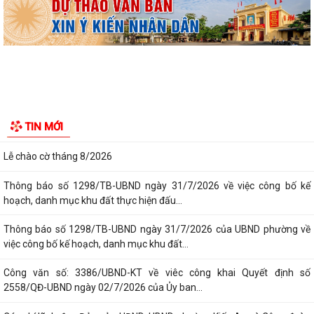
phối hợp thông tin chương trình khảo...
Kế hoạch số 265/KH-UBND ngày 3/8/2026 của UBND phường về triển
khai thực hiện Kế hoạch số...
UBND phường làm việc với các hộ dân đang sử dụng đất của UBND
phường tại tổ dân phố Lãm Khê (giáp...
PHƯỜNG KIẾN AN THAM DỰ HỘI NGHỊ TRỰC TUYẾN THÀNH PHỐ VỀ
TIẾN ĐỘ ĐO ĐẠC, LẬP BẢN ĐỒ ĐỊA CHÍNH, LẬP...
TIN MỚI
Khai mạc huấn luyện Dân quân tự vệ tại chỗ năm 2026
Lễ chào cờ tháng 8/2026
Thông báo số 1298/TB-UBND ngày 31/7/2026 về việc công bố kế
hoạch, danh mục khu đất thực hiện đấu...
Thông báo số 1298/TB-UBND ngày 31/7/2026 của UBND phường về
việc công bố kế hoạch, danh mục khu đất...