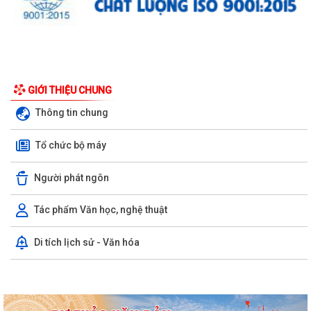
Công văn số 3385/UBND-KT ngày 29/7/2026 của UBND phường v/v
GIỚI THIỆU CHUNG
công khai Quyết định của Chủ tịch Ủy...
Thông tin chung
Tổ Đại biểu số 05 HĐND thành phố tiếp xúc cử tri sau Kỳ họp thường lệ
Tổ chức bộ máy
giữa năm 2026 HĐND thành phố...
Hội nghị tập huấn công tác Đoàn và phong trào thanh thiếu nhi năm
Người phát ngôn
2026
Tác phẩm Văn học, nghệ thuật
Công văn số: 20/CV-TYT của Trạm y tế phường v/v công khai số điện
thoại đường dây nóng tiếp nhận...
Di tích lịch sử - Văn hóa
Lớp bồi dưỡng kiến thức An ninh phi truyền thống và Quản trị an ninh
phi truyền thống năm 2026
Công văn số 3357/UBND-KT ngày 28/7/2026 của UBND phường v/v