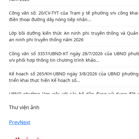
Công văn số: 20/CV-TYT của Trạm y tế phường v/v công khai
điện thoại đường dây nóng tiếp nhận...
Lớp bồi dưỡng kiến thức An ninh phi truyền thống và Quản 
an ninh phi truyền thống năm 2026
Công văn số 3357/UBND-KT ngày 28/7/2026 của UBND phư
v/v phối hợp thông tin chương trình khảo...
Kế hoạch số 265/KH-UBND ngày 3/8/2026 của UBND phường
triển khai thực hiện Kế hoạch số...
UBND phường làm việc với các hộ dân đang sử dụng đất 
UBND phường tại tổ dân phố Lãm Khê (giáp...
Thư viện ảnh
PHƯỜNG KIẾN AN THAM DỰ HỘI NGHỊ TRỰC TUYẾN TH
PHỐ VỀ TIẾN ĐỘ ĐO ĐẠC, LẬP BẢN ĐỒ ĐỊA CHÍNH, LẬP...
Prev
Next
Khai mạc huấn luyện Dân quân tự vệ tại chỗ năm 2026