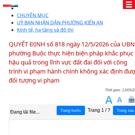
CHUYÊN MỤC
UỶ BAN NHÂN DÂN PHƯỜNG KIẾN AN
Kinh tế, hạ tầng và đô thị
QUYẾT ĐỊNH số 818 ngày 12/5/2026 của UB
phường Buộc thực hiện biện pháp khắc phục
hậu quả trong lĩnh vực đất đai đối với công
trình vi phạm hành chính không xác định đư
đối tượng vi phạm
13/05/