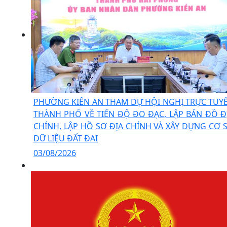
PHƯỜNG KIẾN AN THAM DỰ HỘI NGHỊ TRỰC TUY
THÀNH PHỐ VỀ TIẾN ĐỘ ĐO ĐẠC, LẬP BẢN ĐỒ Đ
CHÍNH, LẬP HỒ SƠ ĐỊA CHÍNH VÀ XÂY DỰNG CƠ 
DỮ LIỆU ĐẤT ĐAI
03/08/2026