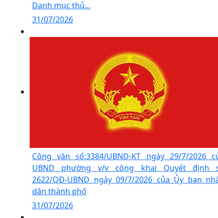
Danh mục thủ...
31/07/2026
Công văn số:3384/UBND-KT ngày 29/7/2026 c
UBND phường v/v công khai Quyết định 
2622/QĐ-UBND ngày 09/7/2026 của Ủy ban nh
dân thành phố
31/07/2026