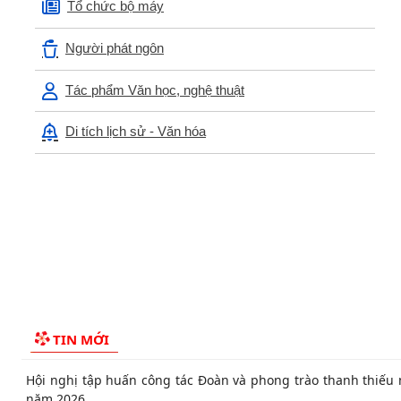
Tổ chức bộ máy
Người phát ngôn
Tác phẩm Văn học, nghệ thuật
UBND phường triển khai công tác khám sức khoẻ định kỳ, k
sàng lọc miễn phí cho người dân trên...
Di tích lịch sử - Văn hóa
Ban đại diện Hội đồng quản trị Ngân hàng Chính sách xã 
phường Kiến An tổ chức phiên họp giao...
TỪ NGÀY 08/8/2026: NHIỀU THỦ TỤC HÀNH CHÍNH TRỰC TU
TẠI THÀNH PHỐ HẢI PHÒNG ĐƯỢC THU PHÍ, LỆ PHÍ...
Chi bộ trường Tiểu học Quang Trung kết nạp Đảng viên mới
Tổ Đại biểu số 05 HĐND thành phố tiếp xúc cử tri sau Kỳ 
TIN MỚI
thường lệ giữa năm 2026 HĐND thành phố...
Hội nghị tập huấn công tác Đoàn và phong trào thanh thiếu 
năm 2026