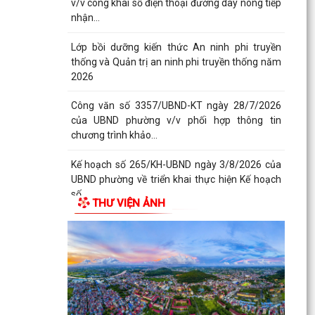
v/v công khai số điện thoại đường dây nóng tiếp
nhận...
Lớp bồi dưỡng kiến thức An ninh phi truyền
thống và Quản trị an ninh phi truyền thống năm
2026
Công văn số 3357/UBND-KT ngày 28/7/2026
của UBND phường v/v phối hợp thông tin
chương trình khảo...
Kế hoạch số 265/KH-UBND ngày 3/8/2026 của
UBND phường về triển khai thực hiện Kế hoạch
số...
THƯ VIỆN ẢNH
UBND phường làm việc với các hộ dân đang sử
dụng đất của UBND phường tại tổ dân phố Lãm
Khê (giáp...
PHƯỜNG KIẾN AN THAM DỰ HỘI NGHỊ TRỰC
TUYẾN THÀNH PHỐ VỀ TIẾN ĐỘ ĐO ĐẠC, LẬP
BẢN ĐỒ ĐỊA CHÍNH, LẬP...