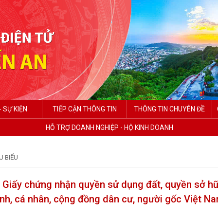
- SỰ KIỆN
TIẾP CẬN THÔNG TIN
THÔNG TIN CHUYÊN ĐỀ
HỖ TRỢ DOANH NGHIỆP - HỘ KINH DOANH
U BIỂU
cấp Giấy chứng nhận quyền sử dụng đất, quyền sở hữ
 đình, cá nhân, cộng đồng dân cư, người gốc Việt N