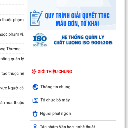
ch thuộc phạm
huộc phạm vi,
Công Thương
 năng quản lý
GIỚI THIỆU CHUNG
 tạo thuộc hệ
Thông tin chung
 vực Người có
Tổ chức bộ máy
văn hóa thuộc
Người phát ngôn
UBND phường triển khai công tác khám sức
khoẻ định kỳ, khám sàng lọc miễn phí cho người
Tác phẩm Văn học, nghệ thuật