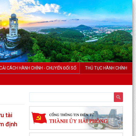
CẢI CÁCH HÀNH CHÍNH - CHUYỂN ĐỔI SỐ
THỦ TỤC HÀNH CHÍNH
u tài
am định