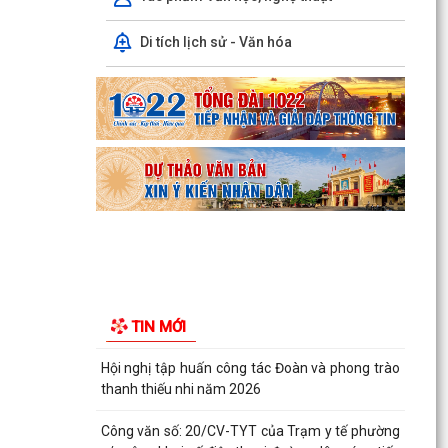
dân trên...
Di tích lịch sử - Văn hóa
Ban đại diện Hội đồng quản trị Ngân hàng Chính
sách xã hội phường Kiến An tổ chức phiên họp
giao...
TỪ NGÀY 08/8/2026: NHIỀU THỦ TỤC HÀNH
CHÍNH TRỰC TUYẾN TẠI THÀNH PHỐ HẢI
PHÒNG ĐƯỢC THU PHÍ, LỆ PHÍ...
Chi bộ trường Tiểu học Quang Trung kết nạp
Đảng viên mới
Tổ Đại biểu số 05 HĐND thành phố tiếp xúc cử tri
sau Kỳ họp thường lệ giữa năm 2026 HĐND
TIN MỚI
thành phố...
Hội nghị tập huấn công tác Đoàn và phong trào
thanh thiếu nhi năm 2026
Công văn số: 20/CV-TYT của Trạm y tế phường