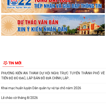
2026
Công văn số: 20/CV-TYT của Trạm y tế phường v/v công khai số điện
thoại đường dây nóng tiếp nhận...
Lớp bồi dưỡng kiến thức An ninh phi truyền thống và Quản trị an ninh
phi truyền thống năm 2026
KẾ HOẠCH SỐ 265/kh-ubnd NGÀY 3/8/2026 cửa UBND phường về
triển khai thực hiện Kế hoạch số...
UBND phường làm việc với các hộ dân đang sử dụng đất của UBND
TIN MỚI
phường tại tổ dân phố Lãm Khê (giáp...
PHƯỜNG KIẾN AN THAM DỰ HỘI NGHỊ TRỰC TUYẾN THÀNH PHỐ VỀ
TIẾN ĐỘ ĐO ĐẠC, LẬP BẢN ĐỒ ĐỊA CHÍNH, LẬP...
Khai mạc huấn luyện Dân quân tự vệ tại chỗ năm 2026
Lễ chào cờ tháng 8/2026