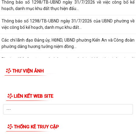
Thông báo số 1298/TB-UBND ngày 31/7/2026 về việc công bố kế
hoạch, danh mục khu đất thực hiện đấu...
Thông báo số 1298/TB-UBND ngày 31/7/2026 của UBND phường về
việc công bố kế hoạch, danh mục khu đất...
Các chí lãnh đạo Đảng ủy, HĐND, UBND phường Kiến An và Công đoàn
phường dâng hương tưởng niệm đồng...
Phường Kiến An tặng quà chúc mừng cán bộ, chiến sĩ Lữ đoàn vận tải
653 hoàn thành xuất sắc nhiệm vụ...
THƯ VIỆN ẢNH
Ban vận động thành lập Hội Doanh nghiệp họp chuẩn bị công tác tổ
chức Đại hội thành lập Hội Doanh...
LIÊN KẾT WEB SITE
Hội nghị tập huấn triển khai thủ tục hành chính của Đảng trên môi
trường điện tử, giai đoạn 2
UBND phường tiếp ông Phạm Văn Hành – Khu Chung cư Bắc Sơn
THỐNG KÊ TRUY CẬP
Phường Kiến An tham dự Hội nghị báo cáo viên tháng 7