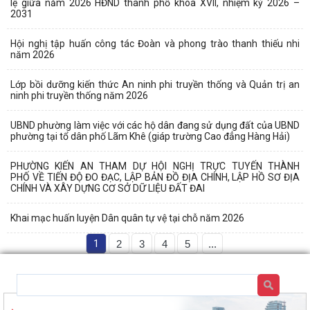
lệ giữa năm 2026 HĐND thành phố khóa XVII, nhiệm kỳ 2026 –
2031
Hội nghị tập huấn công tác Đoàn và phong trào thanh thiếu nhi
năm 2026
Lớp bồi dưỡng kiến thức An ninh phi truyền thống và Quản trị an
ninh phi truyền thống năm 2026
UBND phường làm việc với các hộ dân đang sử dụng đất của UBND
phường tại tổ dân phố Lãm Khê (giáp trường Cao đẳng Hàng Hải)
PHƯỜNG KIẾN AN THAM DỰ HỘI NGHỊ TRỰC TUYẾN THÀNH
PHỐ VỀ TIẾN ĐỘ ĐO ĐẠC, LẬP BẢN ĐỒ ĐỊA CHÍNH, LẬP HỒ SƠ ĐỊA
CHÍNH VÀ XÂY DỰNG CƠ SỞ DỮ LIỆU ĐẤT ĐAI
Khai mạc huấn luyện Dân quân tự vệ tại chỗ năm 2026
1
2
3
4
5
...