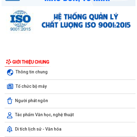
Khai mạc huấn luyện Dân quân tự vệ tại chỗ năm 2026
Lễ chào cờ tháng 8/2026
Thông báo số 1298/TB-UBND ngày 31/7/2026 về việc công bố kế
hoạch, danh mục khu đất thực hiện đấu...
Thông báo số 1298/TB-UBND ngày 31/7/2026 của UBND phường về
việc công bố kế hoạch, danh mục khu đất...
GIỚI THIỆU CHUNG
Thông tin chung
Công văn số: 3386/UBND-KT về viêc công khai Quyết định số
2558/QĐ-UBND ngày 02/7/2026 của Ủy ban...
Tổ chức bộ máy
Các chí lãnh đạo Đảng ủy, HĐND, UBND phường Kiến An và Công đoàn
phường dâng hương tưởng niệm đồng...
Người phát ngôn
Công văn số 3385/UBND-KT ngày 29/7/2026 của UBND phường v/v
Tác phẩm Văn học, nghệ thuật
công khai Quyết định của Chủ tịch Ủy...
Di tích lịch sử - Văn hóa
Công văn số:3384/UBND-KT ngày 29/7/2026 của UBND phường v/v