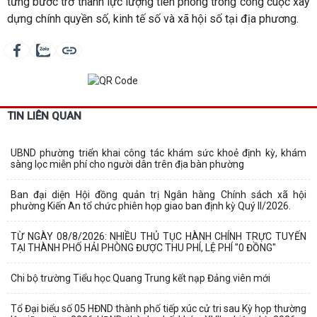
từng bước trở thành lực lượng tiên phong trong công cuộc xây
dựng chính quyền số, kinh tế số và xã hội số tại địa phương.
TIN LIÊN QUAN
UBND phường triển khai công tác khám sức khoẻ định kỳ, khám
sàng lọc miễn phí cho người dân trên địa bàn phường
Ban đại diện Hội đồng quản trị Ngân hàng Chính sách xã hội
phường Kiến An tổ chức phiên họp giao ban định kỳ Quý II/2026.
TỪ NGÀY 08/8/2026: NHIỀU THỦ TỤC HÀNH CHÍNH TRỰC TUYẾN
TẠI THÀNH PHỐ HẢI PHÒNG ĐƯỢC THU PHÍ, LỆ PHÍ "0 ĐỒNG"
Chi bộ trường Tiểu học Quang Trung kết nạp Đảng viên mới
Tổ Đại biểu số 05 HĐND thành phố tiếp xúc cử tri sau Kỳ họp thường