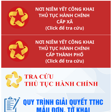
giữa năm 2026 HĐND thành phố...
Hội nghị tập huấn công tác Đoàn và phong trào thanh thiếu nhi năm
2026
Công văn số: 20/CV-TYT của Trạm y tế phường v/v công khai số điện
thoại đường dây nóng tiếp nhận...
Lớp bồi dưỡng kiến thức An ninh phi truyền thống và Quản trị an ninh
phi truyền thống năm 2026
Công văn số 3357/UBND-KT ngày 28/7/2026 của UBND phường v/v
phối hợp thông tin chương trình khảo...
Kế hoạch số 265/KH-UBND ngày 3/8/2026 của UBND phường về triển
khai thực hiện Kế hoạch số...
UBND phường làm việc với các hộ dân đang sử dụng đất của UBND
phường tại tổ dân phố Lãm Khê (giáp...
PHƯỜNG KIẾN AN THAM DỰ HỘI NGHỊ TRỰC TUYẾN THÀNH PHỐ VỀ
TIẾN ĐỘ ĐO ĐẠC, LẬP BẢN ĐỒ ĐỊA CHÍNH, LẬP...