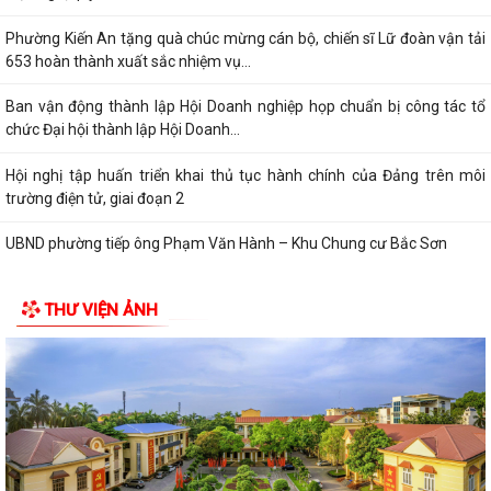
hành, bị bãi bỏ thuộc phạm vi chức...
QUYẾT ĐỊNH Về việc ủy quyền thực hiện nhiệm vụ thuộc thẩm quyền
của Ủy ban nhân dân thành phố...
QUYẾT ĐỊNH Về việc ủy quyền thực hiện nhiệm vụ thuộc thẩm quyền
của Ủy ban nhân dân thành phố...
Tập huấn, bồi dưỡng nghiệp vụ công tác Đảng năm 2026
Công văn số 3360/UBND-KT ngày 28/7/2026 của UBND phường v/v
triển khai Kế hoạch Khuyến công trên...
THƯ VIỆN ẢNH
Công văn số:3358 /UBND-KT ngày 28/7/2026 của UBND phường về
việc đảm bảo nguồn cung xăng dầu trên...
Phường Kiến An tham gia Hội nghị toàn quốc nghiên cứu, học tập,
quán triệt và triển khai thực hiện...
Thông báo số 1289/TB-UBND ngày 28/7/2026 của UBND phường về
việc tổ chức hội nghị đối thoại giữa...