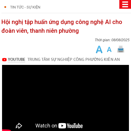
TIN TỨC - SỰ KIỆN
Hội nghị tập huấn ứng dụng công nghệ AI cho
đoàn viên, thanh niên phường
08/08/2025