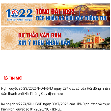
công khai Quyết định số 2622/QĐ-UBND...
Nghị quyết số 23/2026/NQ-HĐND ngày 28/7/2026 của Hội đồng nhân
dân thành phố Hải Phòng Quy định mức...
Kế hoạch số 274/KH-UBND ngày 30/7/2026 của UBND phường về thực
hiện Nghị quyết số 01/2026/NQ-HĐND,...
Phường Kiến An tặng quà chúc mừng cán bộ, chiến sĩ Lữ đoàn vận tải
653 hoàn thành xuất sắc nhiệm vụ...
Ban vận động thành lập Hội Doanh nghiệp họp chuẩn bị công tác tổ
chức Đại hội thành lập Hội Doanh...
Hội nghị tập huấn triển khai thủ tục hành chính của Đảng trên môi
TIN MỚI
trường điện tử, giai đoạn 2
UBND phường tiếp ông Phạm Văn Hành – Khu Chung cư Bắc Sơn
Phường Kiến An tham dự Hội nghị báo cáo viên tháng 7
QUYẾT ĐỊNH Về việc công bố Danh mục thủ tục hành chính mới ban