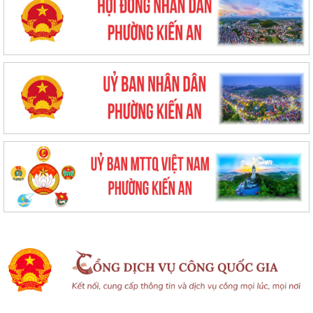
UBND phường triển khai công tác khám sức khoẻ định kỳ, khám sàng
lọc miễn phí cho người dân trên...
Ban đại diện Hội đồng quản trị Ngân hàng Chính sách xã hội phường
Kiến An tổ chức phiên họp giao...
TỪ NGÀY 08/8/2026: NHIỀU THỦ TỤC HÀNH CHÍNH TRỰC TUYẾN TẠI
THÀNH PHỐ HẢI PHÒNG ĐƯỢC THU PHÍ, LỆ PHÍ...
Chi bộ trường Tiểu học Quang Trung kết nạp Đảng viên mới
Tổ Đại biểu số 05 HĐND thành phố tiếp xúc cử tri sau Kỳ họp thường lệ