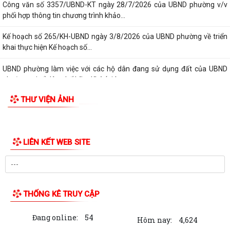
Công văn số 3357/UBND-KT ngày 28/7/2026 của UBND phường v/v
phối hợp thông tin chương trình khảo...
Kế hoạch số 265/KH-UBND ngày 3/8/2026 của UBND phường về triển
khai thực hiện Kế hoạch số...
UBND phường làm việc với các hộ dân đang sử dụng đất của UBND
phường tại tổ dân phố Lãm Khê (giáp...
THƯ VIỆN ẢNH
PHƯỜNG KIẾN AN THAM DỰ HỘI NGHỊ TRỰC TUYẾN THÀNH PHỐ VỀ
TIẾN ĐỘ ĐO ĐẠC, LẬP BẢN ĐỒ ĐỊA CHÍNH, LẬP...
Khai mạc huấn luyện Dân quân tự vệ tại chỗ năm 2026
LIÊN KẾT WEB SITE
Lễ chào cờ tháng 8/2026
Thông báo số 1298/TB-UBND ngày 31/7/2026 về việc công bố kế
hoạch, danh mục khu đất thực hiện đấu...
THỐNG KÊ TRUY CẬP
Thông báo số 1298/TB-UBND ngày 31/7/2026 của UBND phường về
Đang online:
54
việc công bố kế hoạch, danh mục khu đất...
Hôm nay:
4,624