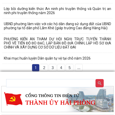
Lớp bồi dưỡng kiến thức An ninh phi truyền thống và Quản trị an
ninh phi truyền thống năm 2026
UBND phường làm việc với các hộ dân đang sử dụng đất của UBND
phường tại tổ dân phố Lãm Khê (giáp trường Cao đẳng Hàng Hải)
PHƯỜNG KIẾN AN THAM DỰ HỘI NGHỊ TRỰC TUYẾN THÀNH
PHỐ VỀ TIẾN ĐỘ ĐO ĐẠC, LẬP BẢN ĐỒ ĐỊA CHÍNH, LẬP HỒ SƠ ĐỊA
CHÍNH VÀ XÂY DỰNG CƠ SỞ DỮ LIỆU ĐẤT ĐAI
Khai mạc huấn luyện Dân quân tự vệ tại chỗ năm 2026
1
2
3
4
5
...