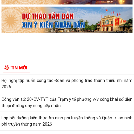
Ban đại diện Hội đồng quản trị Ngân hàng Chính sách xã hội phường
Kiến An tổ chức phiên họp giao...
TỪ NGÀY 08/8/2026: NHIỀU THỦ TỤC HÀNH CHÍNH TRỰC TUYẾN TẠI
THÀNH PHỐ HẢI PHÒNG ĐƯỢC THU PHÍ, LỆ PHÍ...
Chi bộ trường Tiểu học Quang Trung kết nạp Đảng viên mới
Tổ Đại biểu số 05 HĐND thành phố tiếp xúc cử tri sau Kỳ họp thường lệ
TIN MỚI
giữa năm 2026 HĐND thành phố...
Hội nghị tập huấn công tác Đoàn và phong trào thanh thiếu nhi năm
2026
Công văn số: 20/CV-TYT của Trạm y tế phường v/v công khai số điện
thoại đường dây nóng tiếp nhận...
Lớp bồi dưỡng kiến thức An ninh phi truyền thống và Quản trị an ninh
phi truyền thống năm 2026