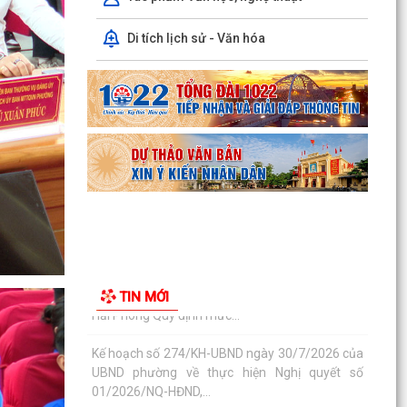
Hải Phòng Quy định mức...
Di tích lịch sử - Văn hóa
Kế hoạch số 274/KH-UBND ngày 30/7/2026 của
UBND phường về thực hiện Nghị quyết số
01/2026/NQ-HĐND,...
Phường Kiến An tặng quà chúc mừng cán bộ,
chiến sĩ Lữ đoàn vận tải 653 hoàn thành xuất
sắc nhiệm vụ...
Ban vận động thành lập Hội Doanh nghiệp họp
chuẩn bị công tác tổ chức Đại hội thành lập Hội
Doanh...
Hội nghị tập huấn triển khai thủ tục hành chính
TIN MỚI
của Đảng trên môi trường điện tử, giai đoạn 2
UBND phường tiếp ông Phạm Văn Hành – Khu
Chung cư Bắc Sơn
Phường Kiến An tham dự Hội nghị báo cáo viên