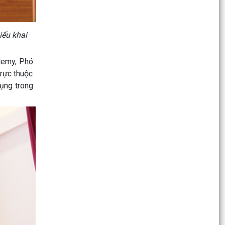
định về phát...
Đoàn Giám sát theo Quyết định số 02 -QĐ/BCĐ
ểu khai
của Ban Chỉ đạo phòng, chống tham nhũng,
lãng phí, tiêu...
demy, Phó
QUYẾT ĐỊNH số 1416/QĐ-UBND ngày
trực thuộc
27/7/2026 của UBND phường về việc phê duyệt
dụng trong
phương án bố trí tái...
THÔNG BÁO số 1279/KH-UBND ngày
27/7/2026 của UBND phường về việc phân công
xử lý các thông tin,...
Trường THCS Đồng Hòa biểu dương giáo viên và
học sinh đạt thành tích cao năm học 2025–
2026
Khai mạc lớp bồi dưỡng kiến thức quốc phòng
và an ninh đối tượng 4 năm 2026
THÔNG BÁO số 1279/TB-UBND ngày