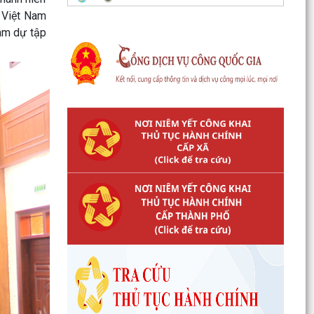
Kế hoạch số 265/KH-UBND ngày 3/8/2026 của
 Việt Nam
UBND phường về triển khai thực hiện Kế hoạch
am dự tập
số...
UBND phường làm việc với các hộ dân đang sử
dụng đất của UBND phường tại tổ dân phố Lãm
Khê (giáp...
PHƯỜNG KIẾN AN THAM DỰ HỘI NGHỊ TRỰC
TUYẾN THÀNH PHỐ VỀ TIẾN ĐỘ ĐO ĐẠC, LẬP
BẢN ĐỒ ĐỊA CHÍNH, LẬP...
Khai mạc huấn luyện Dân quân tự vệ tại chỗ
năm 2026
Lễ chào cờ tháng 8/2026
Thông báo số 1298/TB-UBND ngày 31/7/2026
về việc công bố kế hoạch, danh mục khu đất
thực hiện đấu...