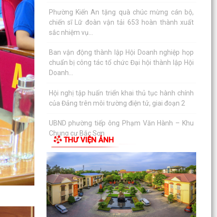
tháng 7
QUYẾT ĐỊNH Về việc công bố Danh mục thủ tục
hành chính mới ban hành, bị bãi bỏ thuộc phạm
vi chức...
QUYẾT ĐỊNH Về việc ủy quyền thực hiện nhiệm
vụ thuộc thẩm quyền của Ủy ban nhân dân
thành phố...
QUYẾT ĐỊNH Về việc ủy quyền thực hiện nhiệm
vụ thuộc thẩm quyền của Ủy ban nhân dân
thành phố...
THƯ VIỆN ẢNH
Tập huấn, bồi dưỡng nghiệp vụ công tác Đảng
năm 2026
Công văn số 3360/UBND-KT ngày 28/7/2026
của UBND phường v/v triển khai Kế hoạch
Khuyến công trên...
Công văn số:3358 /UBND-KT ngày 28/7/2026