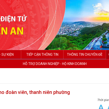
- SỰ KIỆN
TIẾP CẬN THÔNG TIN
THÔNG TIN CHUYÊN ĐỀ
HỖ TRỢ DOANH NGHIỆP - HỘ KINH DOANH
ho đoàn viên, thanh niên phường