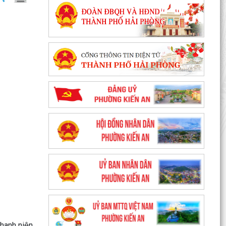
Đảng viên mới
Tổ Đại biểu số 05 HĐND thành phố tiếp xúc cử tri
sau Kỳ họp thường lệ giữa năm 2026 HĐND
thành phố...
Hội nghị tập huấn công tác Đoàn và phong trào
thanh thiếu nhi năm 2026
Công văn số: 20/CV-TYT của Trạm y tế phường
v/v công khai số điện thoại đường dây nóng tiếp
nhận...
Lớp bồi dưỡng kiến thức An ninh phi truyền
thống và Quản trị an ninh phi truyền thống năm
2026
Công văn số 3357/UBND-KT ngày 28/7/2026
của UBND phường v/v phối hợp thông tin
chương trình khảo...
hanh niên