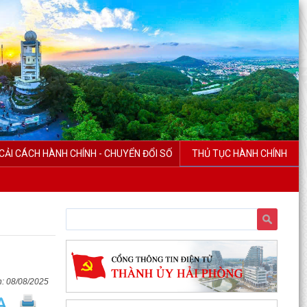
UBND phường triển khai công tác khám sức
khoẻ định kỳ, khám sàng lọc miễn phí cho người
CẢI CÁCH HÀNH CHÍNH - CHUYỂN ĐỔI SỐ
THỦ TỤC HÀNH CHÍNH
dân trên...
Ban đại diện Hội đồng quản trị Ngân hàng Chính
sách xã hội phường Kiến An tổ chức phiên họp
giao...
TỪ NGÀY 08/8/2026: NHIỀU THỦ TỤC HÀNH
CHÍNH TRỰC TUYẾN TẠI THÀNH PHỐ HẢI
PHÒNG ĐƯỢC THU PHÍ, LỆ PHÍ...
08/08/2025
Chi bộ trường Tiểu học Quang Trung kết nạp