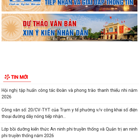
lọc miễn phí cho người dân trên...
Ban đại diện Hội đồng quản trị Ngân hàng Chính sách xã hội phường
Kiến An tổ chức phiên họp giao...
TỪ NGÀY 08/8/2026: NHIỀU THỦ TỤC HÀNH CHÍNH TRỰC TUYẾN TẠI
THÀNH PHỐ HẢI PHÒNG ĐƯỢC THU PHÍ, LỆ PHÍ...
Chi bộ trường Tiểu học Quang Trung kết nạp Đảng viên mới
Tổ Đại biểu số 05 HĐND thành phố tiếp xúc cử tri sau Kỳ họp thường lệ
TIN MỚI
giữa năm 2026 HĐND thành phố...
Hội nghị tập huấn công tác Đoàn và phong trào thanh thiếu nhi năm
2026
Công văn số: 20/CV-TYT của Trạm y tế phường v/v công khai số điện
thoại đường dây nóng tiếp nhận...
Lớp bồi dưỡng kiến thức An ninh phi truyền thống và Quản trị an ninh
phi truyền thống năm 2026