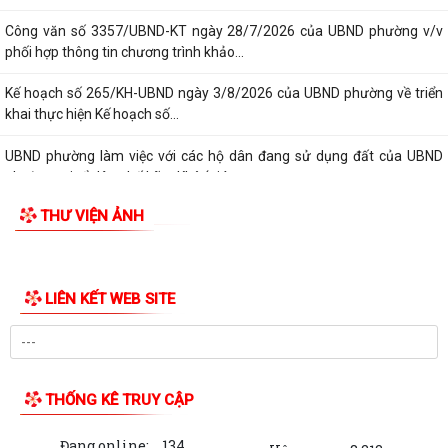
Công văn số 3357/UBND-KT ngày 28/7/2026 của UBND phường v/v
phối hợp thông tin chương trình khảo...
Kế hoạch số 265/KH-UBND ngày 3/8/2026 của UBND phường về triển
khai thực hiện Kế hoạch số...
UBND phường làm việc với các hộ dân đang sử dụng đất của UBND
phường tại tổ dân phố Lãm Khê (giáp...
THƯ VIỆN ẢNH
PHƯỜNG KIẾN AN THAM DỰ HỘI NGHỊ TRỰC TUYẾN THÀNH PHỐ VỀ
TIẾN ĐỘ ĐO ĐẠC, LẬP BẢN ĐỒ ĐỊA CHÍNH, LẬP...
Khai mạc huấn luyện Dân quân tự vệ tại chỗ năm 2026
LIÊN KẾT WEB SITE
Lễ chào cờ tháng 8/2026
Thông báo số 1298/TB-UBND ngày 31/7/2026 về việc công bố kế
hoạch, danh mục khu đất thực hiện đấu...
THỐNG KÊ TRUY CẬP
Thông báo số 1298/TB-UBND ngày 31/7/2026 của UBND phường về
Đang online:
134
việc công bố kế hoạch, danh mục khu đất...