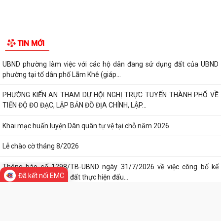
THÀNH PHỐ HẢI PHÒNG ĐƯỢC THU PHÍ, LỆ PHÍ...
Tác phẩm Văn học, nghệ thuật
Chi bộ trường Tiểu học Quang Trung kết nạp Đảng viên mới
Di tích lịch sử - Văn hóa
Tổ Đại biểu số 05 HĐND thành phố tiếp xúc cử tri sau Kỳ họp thường lệ
giữa năm 2026 HĐND thành phố...
Hội nghị tập huấn công tác Đoàn và phong trào thanh thiếu nhi năm
2026
Công văn số: 20/CV-TYT của Trạm y tế phường v/v công khai số điện
thoại đường dây nóng tiếp nhận...
Lớp bồi dưỡng kiến thức An ninh phi truyền thống và Quản trị an ninh
phi truyền thống năm 2026
Công văn số 3357/UBND-KT ngày 28/7/2026 của UBND phường v/v
Đã kết nối EMC
phối hợp thông tin chương trình khảo...
Kế hoạch số 265/KH-UBND ngày 3/8/2026 của UBND phường về triển
TIN MỚI
khai thực hiện Kế hoạch số...