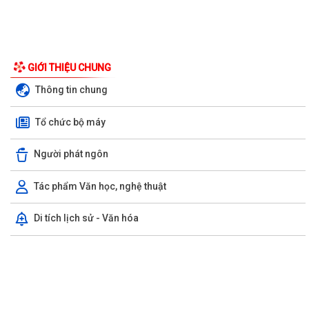
UBND phường triển khai công tác khám sức khoẻ định kỳ, khám sàng
GIỚI THIỆU CHUNG
lọc miễn phí cho người dân trên...
Thông tin chung
Ban đại diện Hội đồng quản trị Ngân hàng Chính sách xã hội phường
Tổ chức bộ máy
Kiến An tổ chức phiên họp giao...
TỪ NGÀY 08/8/2026: NHIỀU THỦ TỤC HÀNH CHÍNH TRỰC TUYẾN TẠI
Người phát ngôn