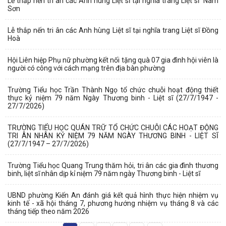
Lễ thắp nến tri ân các Anh hùng Liệt sĩ tại nghĩa trang Liệt sĩ Nam
Sơn
Lễ thắp nến tri ân các Anh hùng Liệt sĩ tại nghĩa trang Liệt sĩ Đồng
Hoà
Hội Liên hiệp Phụ nữ phường kết nối tặng quà 07 gia đình hội viên là
người có công với cách mạng trên địa bàn phường
Trường Tiểu học Trần Thành Ngọ tổ chức chuỗi hoạt động thiết
thực kỷ niệm 79 năm Ngày Thương binh - Liệt sĩ (27/7/1947 -
27/7/2026)
TRƯỜNG TIỂU HỌC QUÁN TRỮ TỔ CHỨC CHUỖI CÁC HOẠT ĐỘNG
TRI ÂN NHÂN KỶ NIỆM 79 NĂM NGÀY THƯƠNG BINH - LIỆT SĨ
(27/7/1947 – 27/7/2026)
Trường Tiểu học Quang Trung thăm hỏi, tri ân các gia đình thương
binh, liệt sĩ nhân dịp kỉ niệm 79 năm ngày Thương binh - Liệt sĩ
UBND phường Kiến An đánh giá kết quả hình thực hiện nhiệm vụ
kinh tế - xã hội tháng 7, phương hướng nhiệm vụ tháng 8 và các
tháng tiếp theo năm 2026