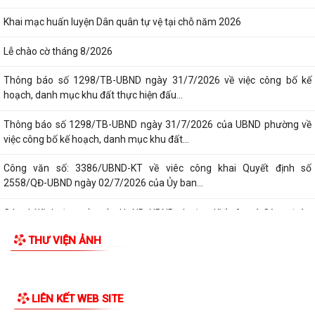
Ban đại diện Hội đồng quản trị Ngân hàng Chính sách xã hội phường
Kiến An tổ chức phiên họp giao...
TỪ NGÀY 08/8/2026: NHIỀU THỦ TỤC HÀNH CHÍNH TRỰC TUYẾN TẠI
GIỚI THIỆU CHUNG
THÀNH PHỐ HẢI PHÒNG ĐƯỢC THU PHÍ, LỆ PHÍ...
Thông tin chung
Chi bộ trường Tiểu học Quang Trung kết nạp Đảng viên mới
Tổ chức bộ máy
Tổ Đại biểu số 05 HĐND thành phố tiếp xúc cử tri sau Kỳ họp thường lệ
giữa năm 2026 HĐND thành phố...
Người phát ngôn
Hội nghị tập huấn công tác Đoàn và phong trào thanh thiếu nhi năm
Tác phẩm Văn học, nghệ thuật
2026
Di tích lịch sử - Văn hóa
Công văn số: 20/CV-TYT của Trạm y tế phường v/v công khai số điện
thoại đường dây nóng tiếp nhận...
Lớp bồi dưỡng kiến thức An ninh phi truyền thống và Quản trị an ninh
phi truyền thống năm 2026