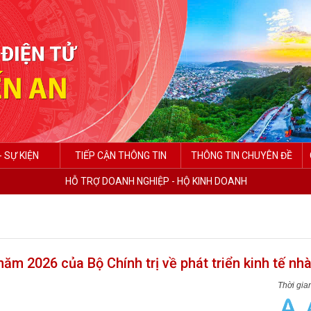
- SỰ KIỆN
TIẾP CẬN THÔNG TIN
THÔNG TIN CHUYÊN ĐỀ
HỖ TRỢ DOANH NGHIỆP - HỘ KINH DOANH
m 2026 của Bộ Chính trị về phát triển kinh tế nh