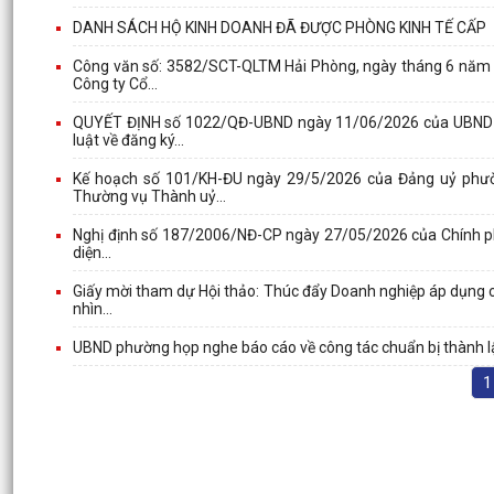
DANH SÁCH HỘ KINH DOANH ĐÃ ĐƯỢC PHÒNG KINH TẾ CẤP
Công văn số: 3582/SCT-QLTM Hải Phòng, ngày tháng 6 năm 20
Công ty Cổ...
QUYẾT ĐỊNH số 1022/QĐ-UBND ngày 11/06/2026 của UBND phư
luật về đăng ký...
Kế hoạch số 101/KH-ĐU ngày 29/5/2026 của Đảng uỷ phườ
Thường vụ Thành uỷ...
Nghị định số 187/2006/NĐ-CP ngày 27/05/2026 của Chính phủ 
diện...
Giấy mời tham dự Hội thảo: Thúc đẩy Doanh nghiệp áp dụng c
nhìn...
UBND phường họp nghe báo cáo về công tác chuẩn bị thành l
1