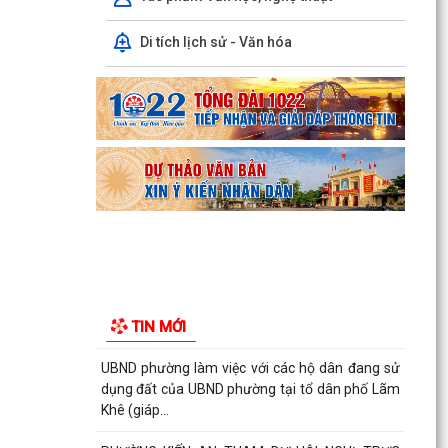
Công văn số: 20/CV-TYT của Trạm y tế phường
Di tích lịch sử - Văn hóa
v/v công khai số điện thoại đường dây nóng tiếp
nhận...
Lớp bồi dưỡng kiến thức An ninh phi truyền
thống và Quản trị an ninh phi truyền thống năm
2026
Công văn số 3357/UBND-KT ngày 28/7/2026
của UBND phường v/v phối hợp thông tin
chương trình khảo...
Kế hoạch số 265/KH-UBND ngày 3/8/2026 của
UBND phường về triển khai thực hiện Kế hoạch
TIN MỚI
số...
UBND phường làm việc với các hộ dân đang sử
dụng đất của UBND phường tại tổ dân phố Lãm
Khê (giáp...