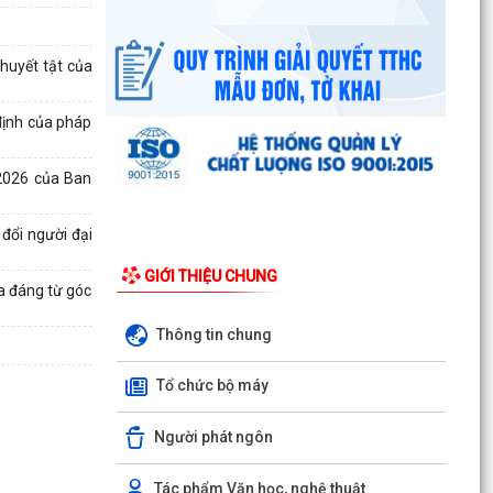
UBND phường triển khai công tác khám sức
khoẻ định kỳ, khám sàng lọc miễn phí cho người
huyết tật của
dân trên...
Ban đại diện Hội đồng quản trị Ngân hàng Chính
định của pháp
sách xã hội phường Kiến An tổ chức phiên họp
giao...
2026 của Ban
TỪ NGÀY 08/8/2026: NHIỀU THỦ TỤC HÀNH
CHÍNH TRỰC TUYẾN TẠI THÀNH PHỐ HẢI
đổi người đại
PHÒNG ĐƯỢC THU PHÍ, LỆ PHÍ...
GIỚI THIỆU CHUNG
a đáng từ góc
Chi bộ trường Tiểu học Quang Trung kết nạp
Đảng viên mới
Thông tin chung
Tổ Đại biểu số 05 HĐND thành phố tiếp xúc cử tri
Tổ chức bộ máy
sau Kỳ họp thường lệ giữa năm 2026 HĐND
thành phố...
Người phát ngôn
Hội nghị tập huấn công tác Đoàn và phong trào
thanh thiếu nhi năm 2026
Tác phẩm Văn học, nghệ thuật