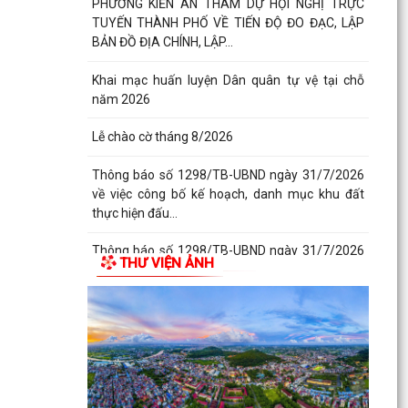
PHƯỜNG KIẾN AN THAM DỰ HỘI NGHỊ TRỰC
TUYẾN THÀNH PHỐ VỀ TIẾN ĐỘ ĐO ĐẠC, LẬP
BẢN ĐỒ ĐỊA CHÍNH, LẬP...
Khai mạc huấn luyện Dân quân tự vệ tại chỗ
năm 2026
Lễ chào cờ tháng 8/2026
Thông báo số 1298/TB-UBND ngày 31/7/2026
về việc công bố kế hoạch, danh mục khu đất
thực hiện đấu...
Thông báo số 1298/TB-UBND ngày 31/7/2026
THƯ VIỆN ẢNH
của UBND phường về việc công bố kế hoạch,
danh mục khu đất...
Công văn số: 3386/UBND-KT về viêc công khai
Quyết định số 2558/QĐ-UBND ngày 02/7/2026
của Ủy ban...
Các chí lãnh đạo Đảng ủy, HĐND, UBND phường