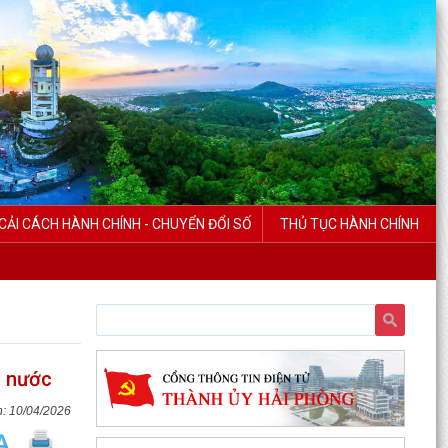
CẢI CÁCH HÀNH CHÍNH - CHUYỂN ĐỔI SỐ
THỦ TỤC HÀNH CHÍNH
à nước
10/04/2026