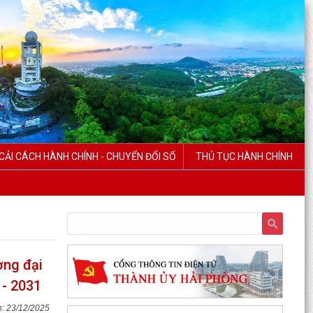
CHÍNH TRỰC TUYẾN TẠI THÀNH PHỐ HẢI
PHÒNG ĐƯỢC THU PHÍ, LỆ PHÍ...
Chi bộ trường Tiểu học Quang Trung kết nạp
Đảng viên mới
Tổ Đại biểu số 05 HĐND thành phố tiếp xúc cử tri
sau Kỳ họp thường lệ giữa năm 2026 HĐND
thành phố...
Hội nghị tập huấn công tác Đoàn và phong trào
CẢI CÁCH HÀNH CHÍNH - CHUYỂN ĐỔI SỐ
THỦ TỤC HÀNH CHÍNH
thanh thiếu nhi năm 2026
Công văn số: 20/CV-TYT của Trạm y tế phường
v/v công khai số điện thoại đường dây nóng tiếp
nhận...
Lớp bồi dưỡng kiến thức An ninh phi truyền
ợng đại
thống và Quản trị an ninh phi truyền thống năm
 - 2031
2026
23/12/2025
Công văn số 3357/UBND-KT ngày 28/7/2026