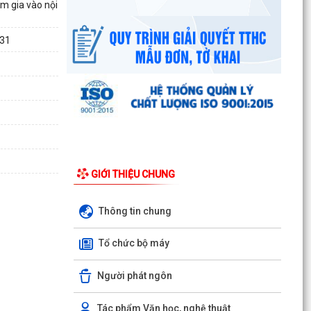
2622/QĐ-UBND...
am gia vào nội
Nghị quyết số 23/2026/NQ-HĐND ngày
031
28/7/2026 của Hội đồng nhân dân thành phố
Hải Phòng Quy định mức...
Kế hoạch số 274/KH-UBND ngày 30/7/2026 của
UBND phường về thực hiện Nghị quyết số
01/2026/NQ-HĐND,...
Phường Kiến An tặng quà chúc mừng cán bộ,
chiến sĩ Lữ đoàn vận tải 653 hoàn thành xuất
GIỚI THIỆU CHUNG
sắc nhiệm vụ...
Ban vận động thành lập Hội Doanh nghiệp họp
Thông tin chung
chuẩn bị công tác tổ chức Đại hội thành lập Hội
Doanh...
Tổ chức bộ máy
Hội nghị tập huấn triển khai thủ tục hành chính
Người phát ngôn
của Đảng trên môi trường điện tử, giai đoạn 2
UBND phường tiếp ông Phạm Văn Hành – Khu
Tác phẩm Văn học, nghệ thuật