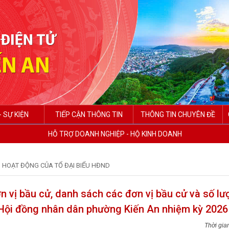
- SỰ KIỆN
TIẾP CẬN THÔNG TIN
THÔNG TIN CHUYÊN ĐỀ
HỖ TRỢ DOANH NGHIỆP - HỘ KINH DOANH
HOẠT ĐỘNG CỦA TỔ ĐẠI BIỂU HĐND
n vị bầu cử, danh sách các đơn vị bầu cử và số lư
 Hội đồng nhân dân phường Kiến An nhiệm kỳ 2026