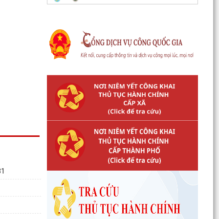
về việc công bố kế hoạch, danh mục khu đất
thực hiện đấu...
Thông báo số 1298/TB-UBND ngày 31/7/2026
của UBND phường về việc công bố kế hoạch,
danh mục khu đất...
Công văn số: 3386/UBND-KT về viêc công khai
Quyết định số 2558/QĐ-UBND ngày 02/7/2026
của Ủy ban...
Các chí lãnh đạo Đảng ủy, HĐND, UBND phường
Kiến An và Công đoàn phường dâng hương
tưởng niệm đồng...
Công văn số 3385/UBND-KT ngày 29/7/2026
của UBND phường v/v công khai Quyết định của
31
Chủ tịch Ủy...
Công văn số:3384/UBND-KT ngày 29/7/2026
của UBND phường v/v công khai Quyết định số