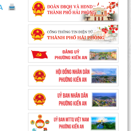
của UBND phường v/v phối hợp thông tin
chương trình khảo...
Kế hoạch số 265/KH-UBND ngày 3/8/2026 của
UBND phường về triển khai thực hiện Kế hoạch
số...
UBND phường làm việc với các hộ dân đang sử
dụng đất của UBND phường tại tổ dân phố Lãm
Khê (giáp...
PHƯỜNG KIẾN AN THAM DỰ HỘI NGHỊ TRỰC
TUYẾN THÀNH PHỐ VỀ TIẾN ĐỘ ĐO ĐẠC, LẬP
BẢN ĐỒ ĐỊA CHÍNH, LẬP...
Khai mạc huấn luyện Dân quân tự vệ tại chỗ
năm 2026
Lễ chào cờ tháng 8/2026
Thông báo số 1298/TB-UBND ngày 31/7/2026