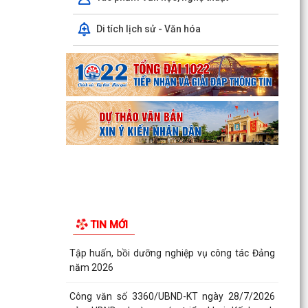
Chung cư Bắc Sơn
Di tích lịch sử - Văn hóa
Phường Kiến An tham dự Hội nghị báo cáo viên
tháng 7
QUYẾT ĐỊNH Về việc công bố Danh mục thủ tục
hành chính mới ban hành, bị bãi bỏ thuộc phạm
vi chức...
QUYẾT ĐỊNH Về việc ủy quyền thực hiện nhiệm
vụ thuộc thẩm quyền của Ủy ban nhân dân
thành phố...
QUYẾT ĐỊNH Về việc ủy quyền thực hiện nhiệm
vụ thuộc thẩm quyền của Ủy ban nhân dân
TIN MỚI
thành phố...
Tập huấn, bồi dưỡng nghiệp vụ công tác Đảng
năm 2026
Công văn số 3360/UBND-KT ngày 28/7/2026