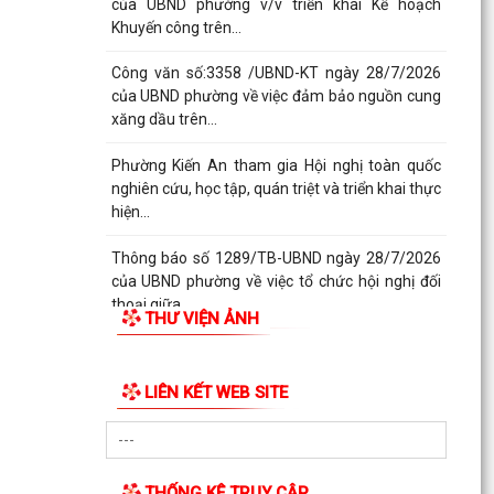
của UBND phường v/v triển khai Kế hoạch
Khuyến công trên...
Công văn số:3358 /UBND-KT ngày 28/7/2026
của UBND phường về việc đảm bảo nguồn cung
xăng dầu trên...
Phường Kiến An tham gia Hội nghị toàn quốc
nghiên cứu, học tập, quán triệt và triển khai thực
hiện...
Thông báo số 1289/TB-UBND ngày 28/7/2026
của UBND phường về việc tổ chức hội nghị đối
thoại giữa...
THƯ VIỆN ẢNH
Kế hoạch số 250/KH-UBND ngày 28/7/2026 của
UBND phường tổ chức hội nghị đối thoại giữa
LIÊN KẾT WEB SITE
lãnh đạo Ủy...
Công văn số: 3348 /UBND-XDNNMT ngày
27/7/2026 của UBND phường về việc công bố
công khai Danh mục...
THỐNG KÊ TRUY CẬP