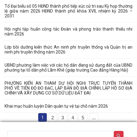
Tổ Đại biểu số 05 HĐND thành phố tiếp xúc cử tri sau Kỳ họp thường
lệ giữa năm 2026 HĐND thành phố khóa XVII, nhiệm kỳ 2026 –
2031
Hội nghị tập huấn công tác Đoàn và phong trào thanh thiếu nhi
năm 2026
Lớp bồi dưỡng kiến thức An ninh phi truyền thống và Quản trị an
ninh phi truyền thống năm 2026
UBND phường làm việc với các hộ dân đang sử dụng đất của UBND
phường tại tổ dân phố Lãm Khê (giáp trường Cao đẳng Hàng Hải)
PHƯỜNG KIẾN AN THAM DỰ HỘI NGHỊ TRỰC TUYẾN THÀNH
PHỐ VỀ TIẾN ĐỘ ĐO ĐẠC, LẬP BẢN ĐỒ ĐỊA CHÍNH, LẬP HỒ SƠ ĐỊA
CHÍNH VÀ XÂY DỰNG CƠ SỞ DỮ LIỆU ĐẤT ĐAI
Khai mạc huấn luyện Dân quân tự vệ tại chỗ năm 2026
1
2
3
4
5
...