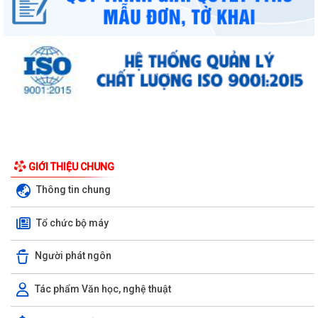
UBND phường triển khai công tác khám sức khoẻ định kỳ, khám sàng
GIỚI THIỆU CHUNG
lọc miễn phí cho người dân trên...
Thông tin chung
Ban đại diện Hội đồng quản trị Ngân hàng Chính sách xã hội phường
Tổ chức bộ máy
Kiến An tổ chức phiên họp giao...
TỪ NGÀY 08/8/2026: NHIỀU THỦ TỤC HÀNH CHÍNH TRỰC TUYẾN TẠI
Người phát ngôn
THÀNH PHỐ HẢI PHÒNG ĐƯỢC THU PHÍ, LỆ PHÍ...
Tác phẩm Văn học, nghệ thuật
Chi bộ trường Tiểu học Quang Trung kết nạp Đảng viên mới