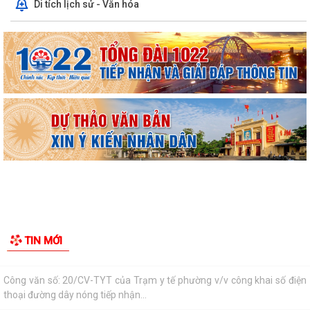
Di tích lịch sử - Văn hóa
Tổ Đại biểu số 05 HĐND thành phố tiếp xúc cử tri sau Kỳ họp thường lệ
giữa năm 2026 HĐND thành phố...
Hội nghị tập huấn công tác Đoàn và phong trào thanh thiếu nhi năm
2026
Công văn số: 20/CV-TYT của Trạm y tế phường v/v công khai số điện
thoại đường dây nóng tiếp nhận...
Lớp bồi dưỡng kiến thức An ninh phi truyền thống và Quản trị an ninh
phi truyền thống năm 2026
Công văn số 3357/UBND-KT ngày 28/7/2026 của UBND phường v/v
phối hợp thông tin chương trình khảo...
Kế hoạch số 265/KH-UBND ngày 3/8/2026 của UBND phường về triển
TIN MỚI
khai thực hiện Kế hoạch số...
UBND phường làm việc với các hộ dân đang sử dụng đất của UBND
phường tại tổ dân phố Lãm Khê (giáp...