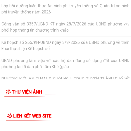
PHƯỜNG KIẾN AN THAM DỰ HỘI NGHỊ TRỰC TUYẾN THÀNH PHỐ VỀ
TIẾN ĐỘ ĐO ĐẠC, LẬP BẢN ĐỒ ĐỊA CHÍNH, LẬP...
Khai mạc huấn luyện Dân quân tự vệ tại chỗ năm 2026
Lễ chào cờ tháng 8/2026
Thông báo số 1298/TB-UBND ngày 31/7/2026 về việc công bố kế
hoạch, danh mục khu đất thực hiện đấu...
Thông báo số 1298/TB-UBND ngày 31/7/2026 của UBND phường về
việc công bố kế hoạch, danh mục khu đất...
Công văn số: 3386/UBND-KT về viêc công khai Quyết định số
2558/QĐ-UBND ngày 02/7/2026 của Ủy ban...
THƯ VIỆN ẢNH
Các chí lãnh đạo Đảng ủy, HĐND, UBND phường Kiến An và Công đoàn
phường dâng hương tưởng niệm đồng...
LIÊN KẾT WEB SITE
Công văn số 3385/UBND-KT ngày 29/7/2026 của UBND phường v/v
công khai Quyết định của Chủ tịch Ủy...