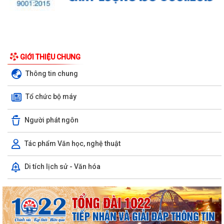
UBND phường triển khai công tác khám sức khoẻ định kỳ, khám sàng
GIỚI THIỆU CHUNG
lọc miễn phí cho người dân trên...
Thông tin chung
Ban đại diện Hội đồng quản trị Ngân hàng Chính sách xã hội phường
Tổ chức bộ máy
Kiến An tổ chức phiên họp giao...
TỪ NGÀY 08/8/2026: NHIỀU THỦ TỤC HÀNH CHÍNH TRỰC TUYẾN TẠI
Người phát ngôn
THÀNH PHỐ HẢI PHÒNG ĐƯỢC THU PHÍ, LỆ PHÍ...
Tác phẩm Văn học, nghệ thuật
Chi bộ trường Tiểu học Quang Trung kết nạp Đảng viên mới
Di tích lịch sử - Văn hóa
Tổ Đại biểu số 05 HĐND thành phố tiếp xúc cử tri sau Kỳ họp thường lệ
giữa năm 2026 HĐND thành phố...
Hội nghị tập huấn công tác Đoàn và phong trào thanh thiếu nhi năm
2026