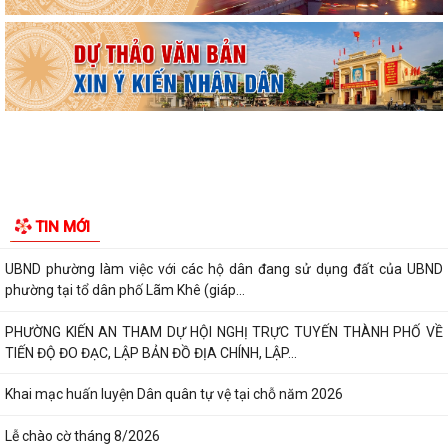
Công văn số: 20/CV-TYT của Trạm y tế phường v/v công khai số điện
thoại đường dây nóng tiếp nhận...
Lớp bồi dưỡng kiến thức An ninh phi truyền thống và Quản trị an ninh
phi truyền thống năm 2026
Công văn số 3357/UBND-KT ngày 28/7/2026 của UBND phường v/v
phối hợp thông tin chương trình khảo...
Kế hoạch số 265/KH-UBND ngày 3/8/2026 của UBND phường về triển
TIN MỚI
khai thực hiện Kế hoạch số...
UBND phường làm việc với các hộ dân đang sử dụng đất của UBND
phường tại tổ dân phố Lãm Khê (giáp...
PHƯỜNG KIẾN AN THAM DỰ HỘI NGHỊ TRỰC TUYẾN THÀNH PHỐ VỀ
TIẾN ĐỘ ĐO ĐẠC, LẬP BẢN ĐỒ ĐỊA CHÍNH, LẬP...
Khai mạc huấn luyện Dân quân tự vệ tại chỗ năm 2026
Lễ chào cờ tháng 8/2026