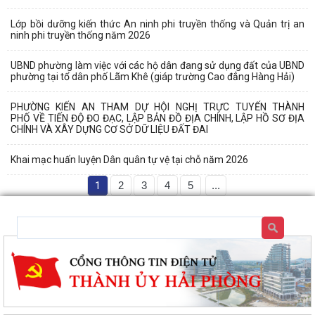
Lớp bồi dưỡng kiến thức An ninh phi truyền thống và Quản trị an
ninh phi truyền thống năm 2026
UBND phường làm việc với các hộ dân đang sử dụng đất của UBND
phường tại tổ dân phố Lãm Khê (giáp trường Cao đẳng Hàng Hải)
PHƯỜNG KIẾN AN THAM DỰ HỘI NGHỊ TRỰC TUYẾN THÀNH
PHỐ VỀ TIẾN ĐỘ ĐO ĐẠC, LẬP BẢN ĐỒ ĐỊA CHÍNH, LẬP HỒ SƠ ĐỊA
CHÍNH VÀ XÂY DỰNG CƠ SỞ DỮ LIỆU ĐẤT ĐAI
Khai mạc huấn luyện Dân quân tự vệ tại chỗ năm 2026
1
2
3
4
5
...