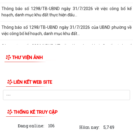
Thông báo số 1298/TB-UBND ngày 31/7/2026 về việc công bố kế
hoạch, danh mục khu đất thực hiện đấu...
Thông báo số 1298/TB-UBND ngày 31/7/2026 của UBND phường về
việc công bố kế hoạch, danh mục khu đất...
Công văn số: 3386/UBND-KT về viêc công khai Quyết định số
2558/QĐ-UBND ngày 02/7/2026 của Ủy ban...
THƯ VIỆN ẢNH
Các chí lãnh đạo Đảng ủy, HĐND, UBND phường Kiến An và Công đoàn
phường dâng hương tưởng niệm đồng...
LIÊN KẾT WEB SITE
Công văn số 3385/UBND-KT ngày 29/7/2026 của UBND phường v/v
công khai Quyết định của Chủ tịch Ủy...
Công văn số:3384/UBND-KT ngày 29/7/2026 của UBND phường v/v
công khai Quyết định số 2622/QĐ-UBND...
THỐNG KÊ TRUY CẬP
Nghị quyết số 23/2026/NQ-HĐND ngày 28/7/2026 của Hội đồng nhân
Đang online:
106
dân thành phố Hải Phòng Quy định mức...
Hôm nay:
5,749