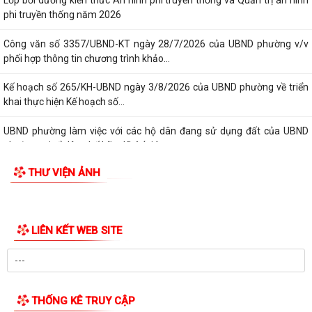
Lớp bồi dưỡng kiến thức An ninh phi truyền thống và Quản trị an ninh
phi truyền thống năm 2026
Công văn số 3357/UBND-KT ngày 28/7/2026 của UBND phường v/v
phối hợp thông tin chương trình khảo...
Kế hoạch số 265/KH-UBND ngày 3/8/2026 của UBND phường về triển
khai thực hiện Kế hoạch số...
UBND phường làm việc với các hộ dân đang sử dụng đất của UBND
phường tại tổ dân phố Lãm Khê (giáp...
THƯ VIỆN ẢNH
PHƯỜNG KIẾN AN THAM DỰ HỘI NGHỊ TRỰC TUYẾN THÀNH PHỐ VỀ
TIẾN ĐỘ ĐO ĐẠC, LẬP BẢN ĐỒ ĐỊA CHÍNH, LẬP...
Khai mạc huấn luyện Dân quân tự vệ tại chỗ năm 2026
LIÊN KẾT WEB SITE
Lễ chào cờ tháng 8/2026
Thông báo số 1298/TB-UBND ngày 31/7/2026 về việc công bố kế
hoạch, danh mục khu đất thực hiện đấu...
THỐNG KÊ TRUY CẬP