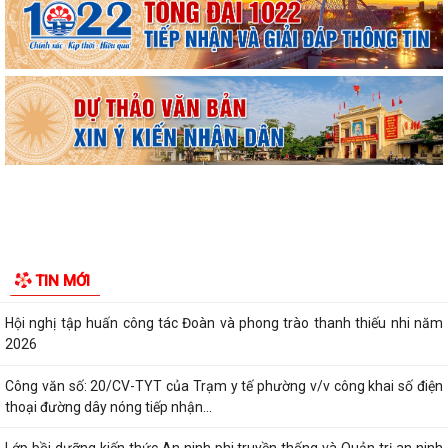
UBND phường triển khai công tác khám sức khoẻ định kỳ, khám sàng
lọc miễn phí cho người dân trên...
Ban đại diện Hội đồng quản trị Ngân hàng Chính sách xã hội phường
Kiến An tổ chức phiên họp giao...
TỪ NGÀY 08/8/2026: NHIỀU THỦ TỤC HÀNH CHÍNH TRỰC TUYẾN TẠI
THÀNH PHỐ HẢI PHÒNG ĐƯỢC THU PHÍ, LỆ PHÍ...
Chi bộ trường Tiểu học Quang Trung kết nạp Đảng viên mới
Tổ Đại biểu số 05 HĐND thành phố tiếp xúc cử tri sau Kỳ họp thường lệ
TIN MỚI
giữa năm 2026 HĐND thành phố...
Hội nghị tập huấn công tác Đoàn và phong trào thanh thiếu nhi năm
2026
Công văn số: 20/CV-TYT của Trạm y tế phường v/v công khai số điện
thoại đường dây nóng tiếp nhận...