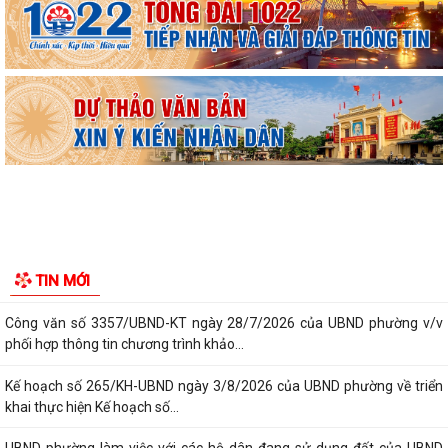
Công văn số 3385/UBND-KT ngày 29/7/2026 của UBND phường v/v
công khai Quyết định của Chủ tịch Ủy...
Tổ Đại biểu số 05 HĐND thành phố tiếp xúc cử tri sau Kỳ họp thường lệ
giữa năm 2026 HĐND thành phố...
Hội nghị tập huấn công tác Đoàn và phong trào thanh thiếu nhi năm
2026
Công văn số: 20/CV-TYT của Trạm y tế phường v/v công khai số điện
thoại đường dây nóng tiếp nhận...
Lớp bồi dưỡng kiến thức An ninh phi truyền thống và Quản trị an ninh
TIN MỚI
phi truyền thống năm 2026
Công văn số 3357/UBND-KT ngày 28/7/2026 của UBND phường v/v
phối hợp thông tin chương trình khảo...
Kế hoạch số 265/KH-UBND ngày 3/8/2026 của UBND phường về triển
khai thực hiện Kế hoạch số...