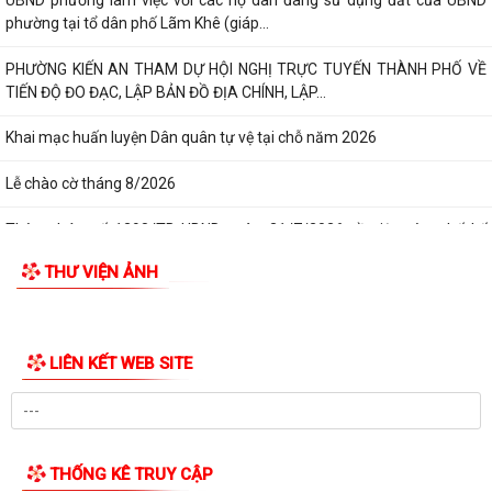
UBND phường làm việc với các hộ dân đang sử dụng đất của UBND
phường tại tổ dân phố Lãm Khê (giáp...
PHƯỜNG KIẾN AN THAM DỰ HỘI NGHỊ TRỰC TUYẾN THÀNH PHỐ VỀ
TIẾN ĐỘ ĐO ĐẠC, LẬP BẢN ĐỒ ĐỊA CHÍNH, LẬP...
Khai mạc huấn luyện Dân quân tự vệ tại chỗ năm 2026
Lễ chào cờ tháng 8/2026
Thông báo số 1298/TB-UBND ngày 31/7/2026 về việc công bố kế
hoạch, danh mục khu đất thực hiện đấu...
THƯ VIỆN ẢNH
Thông báo số 1298/TB-UBND ngày 31/7/2026 của UBND phường về
việc công bố kế hoạch, danh mục khu đất...
LIÊN KẾT WEB SITE
Công văn số: 3386/UBND-KT về viêc công khai Quyết định số
2558/QĐ-UBND ngày 02/7/2026 của Ủy ban...
Các chí lãnh đạo Đảng ủy, HĐND, UBND phường Kiến An và Công đoàn
phường dâng hương tưởng niệm đồng...
THỐNG KÊ TRUY CẬP