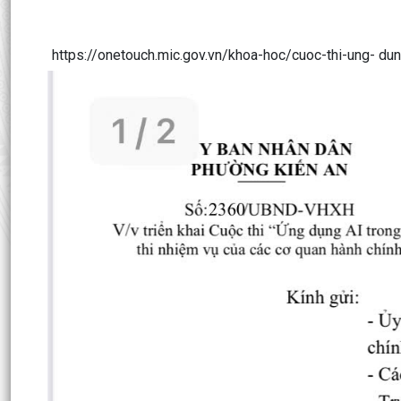
https://onetouch.mic.gov.vn/khoa-hoc/cuoc-thi-ung- du