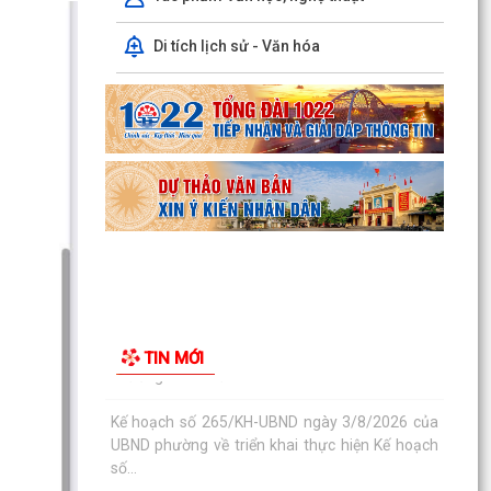
Công văn số: 20/CV-TYT của Trạm y tế phường
Di tích lịch sử - Văn hóa
v/v công khai số điện thoại đường dây nóng tiếp
nhận...
Lớp bồi dưỡng kiến thức An ninh phi truyền
thống và Quản trị an ninh phi truyền thống năm
2026
Công văn số 3357/UBND-KT ngày 28/7/2026
của UBND phường v/v phối hợp thông tin
chương trình khảo...
Kế hoạch số 265/KH-UBND ngày 3/8/2026 của
UBND phường về triển khai thực hiện Kế hoạch
TIN MỚI
số...
UBND phường làm việc với các hộ dân đang sử
dụng đất của UBND phường tại tổ dân phố Lãm
Khê (giáp...