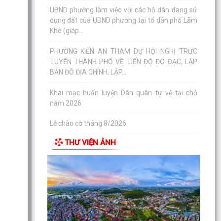
PHƯỜNG KIẾN AN THAM DỰ HỘI NGHỊ TRỰC
TUYẾN THÀNH PHỐ VỀ TIẾN ĐỘ ĐO ĐẠC, LẬP
BẢN ĐỒ ĐỊA CHÍNH, LẬP...
Khai mạc huấn luyện Dân quân tự vệ tại chỗ
năm 2026
Lễ chào cờ tháng 8/2026
Thông báo số 1298/TB-UBND ngày 31/7/2026
về việc công bố kế hoạch, danh mục khu đất
thực hiện đấu...
Thông báo số 1298/TB-UBND ngày 31/7/2026
THƯ VIỆN ẢNH
của UBND phường về việc công bố kế hoạch,
danh mục khu đất...
Công văn số: 3386/UBND-KT về viêc công khai
Quyết định số 2558/QĐ-UBND ngày 02/7/2026
của Ủy ban...
Các chí lãnh đạo Đảng ủy, HĐND, UBND phường