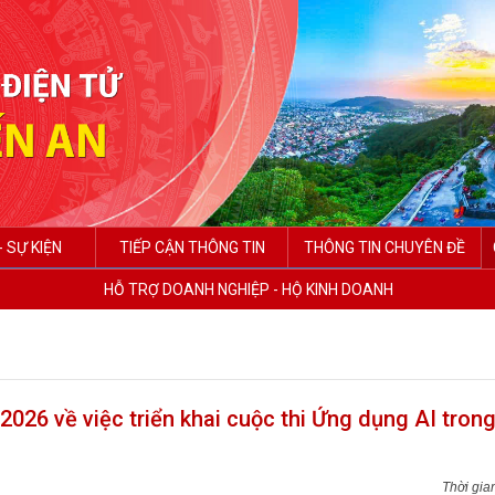
- SỰ KIỆN
TIẾP CẬN THÔNG TIN
THÔNG TIN CHUYÊN ĐỀ
HỖ TRỢ DOANH NGHIỆP - HỘ KINH DOANH
6 về việc triển khai cuộc thi Ứng dụng AI trong