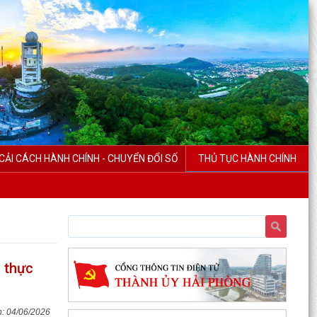
CẢI CÁCH HÀNH CHÍNH - CHUYỂN ĐỔI SỐ
THỦ TỤC HÀNH CHÍNH
 thực
04/06/2026