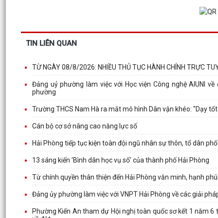
TIN LIÊN QUAN
TỪ NGÀY 08/8/2026: NHIỀU THỦ TỤC HÀNH CHÍNH TRỰC TUY
Đảng uỷ phường làm việc với Học viện Công nghệ AIUNI về đị
phường
Trường THCS Nam Hà ra mắt mô hình Dân vận khéo: "Dạy tốt -
Cán bộ cơ sở nâng cao năng lực số
Hải Phòng tiếp tục kiện toàn đội ngũ nhân sự thôn, tổ dân ph
13 sáng kiến 'Bình dân học vụ số' của thành phố Hải Phòng
Từ chính quyền thân thiện đến Hải Phòng văn minh, hạnh phúc
Đảng ủy phường làm việc với VNPT Hải Phòng về các giải phá
Phường Kiến An tham dự Hội nghị toàn quốc sơ kết 1 năm 6 t