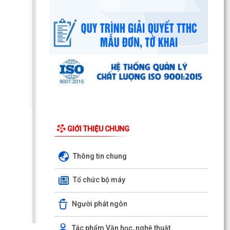
UBND phường triển khai công tác khám sức
khoẻ định kỳ, khám sàng lọc miễn phí cho người
dân trên...
Ban đại diện Hội đồng quản trị Ngân hàng Chính
sách xã hội phường Kiến An tổ chức phiên họp
giao...
TỪ NGÀY 08/8/2026: NHIỀU THỦ TỤC HÀNH
CHÍNH TRỰC TUYẾN TẠI THÀNH PHỐ HẢI
PHÒNG ĐƯỢC THU PHÍ, LỆ PHÍ...
GIỚI THIỆU CHUNG
Chi bộ trường Tiểu học Quang Trung kết nạp
Đảng viên mới
Thông tin chung
Tổ Đại biểu số 05 HĐND thành phố tiếp xúc cử tri
Tổ chức bộ máy
sau Kỳ họp thường lệ giữa năm 2026 HĐND
thành phố...
Người phát ngôn
Hội nghị tập huấn công tác Đoàn và phong trào
thanh thiếu nhi năm 2026
Tác phẩm Văn học, nghệ thuật