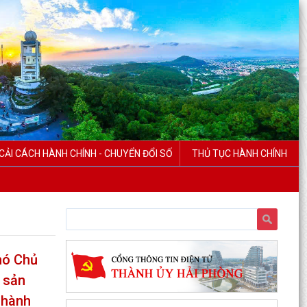
CẢI CÁCH HÀNH CHÍNH - CHUYỂN ĐỔI SỐ
THỦ TỤC HÀNH CHÍNH
hó Chủ
 sản
n hành