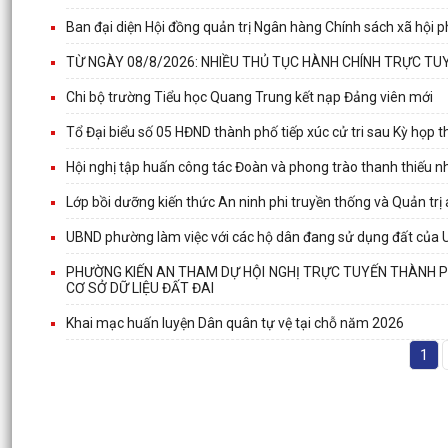
Ban đại diện Hội đồng quản trị Ngân hàng Chính sách xã hội p
TỪ NGÀY 08/8/2026: NHIỀU THỦ TỤC HÀNH CHÍNH TRỰC TUY
Chi bộ trường Tiểu học Quang Trung kết nạp Đảng viên mới
Tổ Đại biểu số 05 HĐND thành phố tiếp xúc cử tri sau Kỳ họp
Hội nghị tập huấn công tác Đoàn và phong trào thanh thiếu 
Lớp bồi dưỡng kiến thức An ninh phi truyền thống và Quản trị
UBND phường làm việc với các hộ dân đang sử dụng đất của 
PHƯỜNG KIẾN AN THAM DỰ HỘI NGHỊ TRỰC TUYẾN THÀNH PHỐ
CƠ SỞ DỮ LIỆU ĐẤT ĐAI
Khai mạc huấn luyện Dân quân tự vệ tại chỗ năm 2026
1