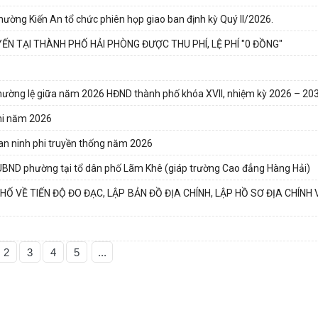
hường Kiến An tổ chức phiên họp giao ban định kỳ Quý II/2026.
ẾN TẠI THÀNH PHỐ HẢI PHÒNG ĐƯỢC THU PHÍ, LỆ PHÍ "0 ĐỒNG"
 thường lệ giữa năm 2026 HĐND thành phố khóa XVII, nhiệm kỳ 2026 – 20
nhi năm 2026
 an ninh phi truyền thống năm 2026
UBND phường tại tổ dân phố Lãm Khê (giáp trường Cao đẳng Hàng Hải)
 VỀ TIẾN ĐỘ ĐO ĐẠC, LẬP BẢN ĐỒ ĐỊA CHÍNH, LẬP HỒ SƠ ĐỊA CHÍNH
2
3
4
5
...