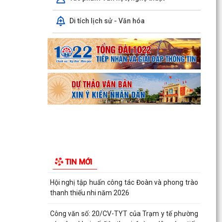
Hội nghị tập huấn công tác Đoàn và phong trào
thanh thiếu nhi năm 2026
Di tích lịch sử - Văn hóa
Công văn số: 20/CV-TYT của Trạm y tế phường
v/v công khai số điện thoại đường dây nóng tiếp
nhận...
Lớp bồi dưỡng kiến thức An ninh phi truyền
thống và Quản trị an ninh phi truyền thống năm
2026
Công văn số 3357/UBND-KT ngày 28/7/2026
của UBND phường v/v phối hợp thông tin
chương trình khảo...
Kế hoạch số 265/KH-UBND ngày 3/8/2026 của
TIN MỚI
UBND phường về triển khai thực hiện Kế hoạch
số...
UBND phường làm việc với các hộ dân đang sử
dụng đất của UBND phường tại tổ dân phố Lãm
Khê (giáp...