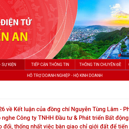
- SỰ KIỆN
TIẾP CẬN THÔNG TIN
THÔNG TIN CHUYÊN ĐỀ
HỖ TRỢ DOANH NGHIỆP - HỘ KINH DOANH
 về Kết luận của đồng chí Nguyễn Tùng Lâm - P
 nghe Công ty TNHH Đầu tư & Phát triển Bất động
đổi, thống nhất việc bàn giao chỉ giới đất để tiế