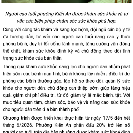
Người cao tuổi phường Kiến An được khám sức khỏe và tư
vấn các biện pháp chăm sóc sức khỏe phù hợp.
Cùng với công tác khám và sàng lọc bệnh, đội ngũ cán bộ y tế
đã hướng dẫn, tư vấn cho người cao tuổi nâng cao ý thức
phòng bệnh, duy trì lối sống lành mạnh, tăng cường vận động
thể chất, khám sức khỏe định kỳ và chủ động theo dõi tình
trạng sức khỏe của bản thân.
Thông qua khám sức khỏe sàng lọc cho người dân nhằm phát
hiện sớm các bệnh mạn tính, bệnh không lây nhiễm, điều trị dự
phòng các bệnh thường gặp; lập hồ sơ theo dõi, quản lý sức
khỏe cho người dân; chủ động can thiệp sớm giúp tăng hiệu
quả, giảm chi phí điều trị, từ đó giảm tỷ lệ mắc bệnh, tật. Với
mục tiêu quan tâm, chăm sóc, bảo vệ và nâng cao sức khỏe
cho người dân trên địa bàn thành phố.
Chương trình được triển khai thực hiện từ ngày 17/5 đến hết
tháng 6/2026. Phường Kiến An phấn đấu 20% trở lên số
người cao tuổi trên địa bàn phường được khám sức khoẻ định