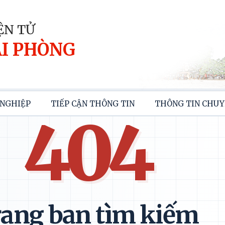
ỆN TỬ
I PHÒNG
NGHIỆP
TIẾP CẬN THÔNG TIN
THÔNG TIN CHUY
404
ang bạn tìm kiếm