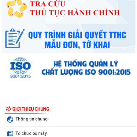
Ban đại diện Hội đồng quản trị Ngân hàng Chính sách xã hội phường
GIỚI THIỆU CHUNG
Kiến An tổ chức phiên họp giao...
Thông tin chung
TỪ NGÀY 08/8/2026: NHIỀU THỦ TỤC HÀNH CHÍNH TRỰC TUYẾN TẠI
Tổ chức bộ máy
THÀNH PHỐ HẢI PHÒNG ĐƯỢC THU PHÍ, LỆ PHÍ...