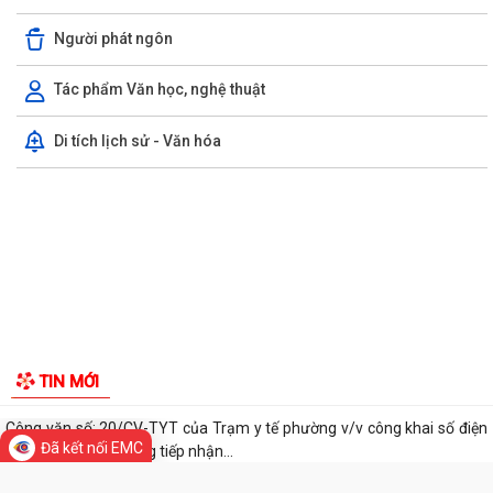
Chi bộ trường Tiểu học Quang Trung kết nạp Đảng viên mới
Người phát ngôn
Tổ Đại biểu số 05 HĐND thành phố tiếp xúc cử tri sau Kỳ họp thường lệ
Tác phẩm Văn học, nghệ thuật
giữa năm 2026 HĐND thành phố...
Di tích lịch sử - Văn hóa
Hội nghị tập huấn công tác Đoàn và phong trào thanh thiếu nhi năm
2026
Công văn số: 20/CV-TYT của Trạm y tế phường v/v công khai số điện
thoại đường dây nóng tiếp nhận...
Lớp bồi dưỡng kiến thức An ninh phi truyền thống và Quản trị an ninh
phi truyền thống năm 2026
Công văn số 3357/UBND-KT ngày 28/7/2026 của UBND phường v/v
phối hợp thông tin chương trình khảo...
Kế hoạch số 265/KH-UBND ngày 3/8/2026 của UBND phường về triển
Đã kết nối EMC
khai thực hiện Kế hoạch số...