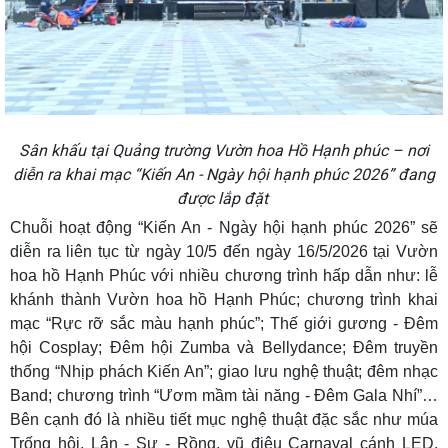
Sân khấu tại Quảng trường Vườn hoa Hồ Hạnh phúc – nơi
diễn ra khai mạc “Kiến An - Ngày hội hạnh phúc 2026” đang
được lắp đặt
Chuỗi hoạt động “Kiến An - Ngày hội hạnh phúc 2026” sẽ
diễn ra liên tục từ ngày 10/5 đến ngày 16/5/2026 tại Vườn
hoa hồ Hạnh Phúc với nhiều chương trình hấp dẫn như: lễ
khánh thành Vườn hoa hồ Hạnh Phúc; chương trình khai
mạc “Rực rỡ sắc màu hạnh phúc”; Thế giới gương - Đêm
hội Cosplay; Đêm hội Zumba và Bellydance; Đêm truyền
thống “Nhịp phách Kiến An”; giao lưu nghệ thuật; đêm nhạc
Band; chương trình “Ươm mầm tài năng - Đêm Gala Nhí”…
Bên cạnh đó là nhiều tiết mục nghệ thuật đặc sắc như múa
Trống hội, Lân - Sư - Rồng, vũ điệu Carnaval cánh LED,