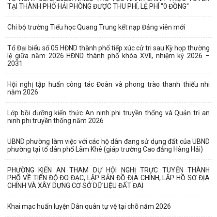
TẠI THÀNH PHỐ HẢI PHÒNG ĐƯỢC THU PHÍ, LỆ PHÍ "0 ĐỒNG"
Chi bộ trường Tiểu học Quang Trung kết nạp Đảng viên mới
Tổ Đại biểu số 05 HĐND thành phố tiếp xúc cử tri sau Kỳ họp thường
lệ giữa năm 2026 HĐND thành phố khóa XVII, nhiệm kỳ 2026 –
2031
Hội nghị tập huấn công tác Đoàn và phong trào thanh thiếu nhi
năm 2026
Lớp bồi dưỡng kiến thức An ninh phi truyền thống và Quản trị an
ninh phi truyền thống năm 2026
UBND phường làm việc với các hộ dân đang sử dụng đất của UBND
phường tại tổ dân phố Lãm Khê (giáp trường Cao đẳng Hàng Hải)
PHƯỜNG KIẾN AN THAM DỰ HỘI NGHỊ TRỰC TUYẾN THÀNH
PHỐ VỀ TIẾN ĐỘ ĐO ĐẠC, LẬP BẢN ĐỒ ĐỊA CHÍNH, LẬP HỒ SƠ ĐỊA
CHÍNH VÀ XÂY DỰNG CƠ SỞ DỮ LIỆU ĐẤT ĐAI
Khai mạc huấn luyện Dân quân tự vệ tại chỗ năm 2026