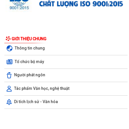
Công văn số 3385/UBND-KT ngày 29/7/2026 của UBND phường v/v
GIỚI THIỆU CHUNG
công khai Quyết định của Chủ tịch Ủy...
Thông tin chung
Tổ Đại biểu số 05 HĐND thành phố tiếp xúc cử tri sau Kỳ họp thường lệ
Tổ chức bộ máy
giữa năm 2026 HĐND thành phố...
Hội nghị tập huấn công tác Đoàn và phong trào thanh thiếu nhi năm
Người phát ngôn
2026