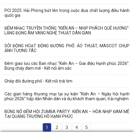
PCI 2025: Hải Phòng bứt lên trong cuộc đua chất lượng điều hành
quốc gia
ĐÊM NHẠC TRUYỀN THỐNG “KIẾN AN – NHỊP PHÁCH QUÊ HƯƠNG”:
LẮNG ĐỌNG ÂM VANG NGHỆ THUẬT DÂN GIAN
SÔI ĐỘNG HOẠT ĐỘNG ĐƯỜNG PHỐ: ẢO THUẬT, MASCOT CHỤP
ẢNH TƯƠNG TÁC
Đêm giao lưu các Ban nhạc “Kiến An – Giai điệu Hạnh phúc 2026”:
Bùng cháy đam mê - Kết nối âm sắc
Ghép đôi đường phố - Kết nối trái tim
Các gian hàng thương mại tại sự kiện “Kiến An – Ngày hội hạnh
phúc 2026” hấp dẫn Nhân dân và du khách tham quan, trải nghiệm
BÙNG NỔ ĐÊM HỘI ZUMBA PARTY: KIẾN AN – HÒA NHỊP ĐAM MÊ
TẠI QUẢNG TRƯỜNG HỒ HẠNH PHÚC
1
2
3
4
5