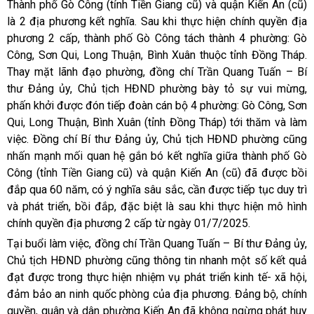
Thành phố Gò Công (tỉnh Tiền Giang cũ) và quận Kiến An (cũ)
là 2 địa phương kết nghĩa. Sau khi thực hiện chính quyền địa
phương 2 cấp, thành phố Gò Công tách thành 4 phường: Gò
Công, Sơn Qui, Long Thuận, Bình Xuân thuộc tỉnh Đồng Tháp.
Thay mặt lãnh đạo phường, đồng chí Trần Quang Tuấn – Bí
thư Đảng ủy, Chủ tịch HĐND phường bày tỏ sự vui mừng,
phấn khởi được đón tiếp đoàn cán bộ 4 phường: Gò Công, Sơn
Qui, Long Thuận, Bình Xuân (tỉnh Đồng Tháp) tới thăm và làm
việc. Đồng chí Bí thư Đảng ủy, Chủ tịch HĐND phường cũng
nhấn mạnh mối quan hệ gắn bó kết nghĩa giữa thành phố Gò
Công (tỉnh Tiền Giang cũ) và quận Kiến An (cũ) đã được bồi
đắp qua 60 năm, có ý nghĩa sâu sắc, cần được tiếp tục duy trì
và phát triển, bồi đắp, đặc biệt là sau khi thực hiện mô hình
chính quyền địa phương 2 cấp từ ngày 01/7/2025.
Tại buổi làm việc, đồng chí Trần Quang Tuấn – Bí thư Đảng ủy,
Chủ tịch HĐND phường cũng thông tin nhanh một số kết quả
đạt được trong thực hiện nhiệm vụ phát triển kinh tế- xã hội,
đảm bảo an ninh quốc phòng của địa phương. Đảng bộ, chính
quyền, quân và dân phường Kiến An đã không ngừng phát huy