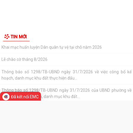
Tác phẩm Văn học, nghệ thuật
Công văn số: 20/CV-TYT của Trạm y tế phường v/v công khai số điện
thoại đường dây nóng tiếp nhận...
Di tích lịch sử - Văn hóa
Lớp bồi dưỡng kiến thức An ninh phi truyền thống và Quản trị an ninh
phi truyền thống năm 2026
Công văn số 3357/UBND-KT ngày 28/7/2026 của UBND phường v/v
phối hợp thông tin chương trình khảo...
Kế hoạch số 265/KH-UBND ngày 3/8/2026 của UBND phường về triển
khai thực hiện Kế hoạch số...
UBND phường làm việc với các hộ dân đang sử dụng đất của UBND
phường tại tổ dân phố Lãm Khê (giáp...
Đã kết nối EMC
PHƯỜNG KIẾN AN THAM DỰ HỘI NGHỊ TRỰC TUYẾN THÀNH PHỐ VỀ
TIẾN ĐỘ ĐO ĐẠC, LẬP BẢN ĐỒ ĐỊA CHÍNH, LẬP...
TIN MỚI
Khai mạc huấn luyện Dân quân tự vệ tại chỗ năm 2026
Lễ chào cờ tháng 8/2026