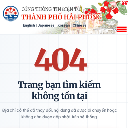
CỔNG THÔNG TIN ĐIỆN TỬ
THÀNH PHỐ HẢI PHÒNG
English
|
Japanese
|
Korean
|
Chinese
404
Trang bạn tìm kiếm
không tồn tại
Địa chỉ có thể đã thay đổi, nội dung đã được di chuyển hoặc
không còn được cập nhật trên hệ thống.